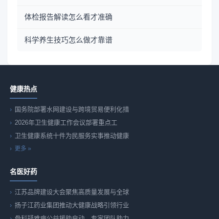
体检报告解读怎么看才准确
科学养生技巧怎么做才靠谱
健康热点
国务院部署水网建设与跨境贸易便利化措
2026年卫生健康工作会议部署重点工
卫生健康系统十件为民服务实事推动健康
更多 »
名医好药
江苏品牌建设大会聚焦高质量发展与全球
扬子江药业集团推动大健康战略引领行业
骨科疑难病公益援助启动，专家团队助力