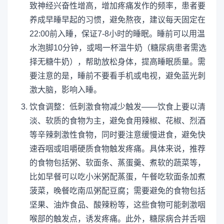
致神经兴奋性增高，增加疼痛发作的频率，患者要
养成早睡早起的习惯，避免熬夜，建议每天固定在
22:00前入睡，保证7-8小时的睡眠。睡前可以用温
水泡脚10分钟，或喝一杯温牛奶（糖尿病患者需选
择无糖牛奶），帮助放松身体，提高睡眠质量。需
要注意的是，睡前不要看手机或电视，避免蓝光刺
激大脑，影响入睡。
饮食调整：低刺激食物减少触发——饮食上要以清
淡、软质的食物为主，避免食用辣椒、花椒、烈酒
等辛辣刺激性食物，同时要注意缓慢进食，避免快
速吞咽或咀嚼硬质食物触发疼痛。具体来说，推荐
的食物包括粥、软面条、蒸蛋羹、煮软的蔬菜等，
比如早餐可以吃小米粥配蒸蛋，午餐吃软面条加煮
菠菜，晚餐吃南瓜粥配豆腐；需要避免的食物包括
坚果、油炸食品、酸辣粉等，这些食物可能刺激咽
喉部的触发点，诱发疼痛。此外，糖尿病合并舌咽