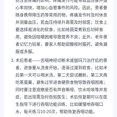
别注意疼痛的影响，疼痛发作可能导致血压骤升或
心率加快，增加心血管事件的风险。因此，患者要
随身携带降压药等常用药物，疼痛发作时及时休息
并测量血压，若血压持续升高需及时就医；饮食上
要选择易消化的软食，比如将蔬菜煮软后切碎食
用，避免因咀嚼困难导致营养不良；此外，老年患
者记忆力较差，要家人帮助提醒按时服药，避免漏
服或多服。
术后患者——舌咽神经切断术或伽玛刀治疗后的患
者，进食要从流食开始，逐渐过渡到软食，比如术
后第一天可以喝米汤，第二天尝试藕粉，第三天再
吃蒸蛋羹，避免过早进食硬质食物导致吞咽困难；
同时要注意观察是否有声音嘶哑、饮水呛咳等并发
症，若出现需及时告知医生；术后恢复期可以在医
生指导下进行吞咽功能训练，比如缓慢地吞咽口
水，每天练习10-20次，帮助恢复吞咽功能。