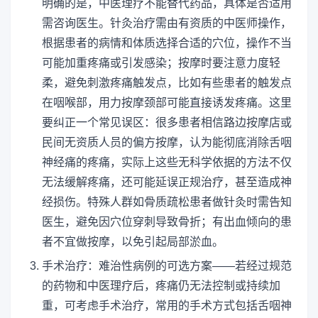
明确的是，中医理疗不能替代药品，具体是否适用
需咨询医生。针灸治疗需由有资质的中医师操作，
根据患者的病情和体质选择合适的穴位，操作不当
可能加重疼痛或引发感染；按摩时要注意力度轻
柔，避免刺激疼痛触发点，比如有些患者的触发点
在咽喉部，用力按摩颈部可能直接诱发疼痛。这里
要纠正一个常见误区：很多患者相信路边按摩店或
民间无资质人员的偏方按摩，认为能彻底消除舌咽
神经痛的疼痛，实际上这些无科学依据的方法不仅
无法缓解疼痛，还可能延误正规治疗，甚至造成神
经损伤。特殊人群如骨质疏松患者做针灸时需告知
医生，避免因穴位穿刺导致骨折；有出血倾向的患
者不宜做按摩，以免引起局部淤血。
手术治疗：难治性病例的可选方案——若经过规范
的药物和中医理疗后，疼痛仍无法控制或持续加
重，可考虑手术治疗，常用的手术方式包括舌咽神