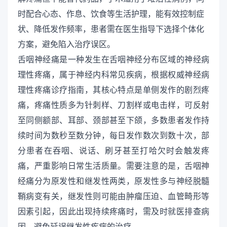
时配合心态、作息、饮食等生活护理，能有效控制症
状、降低发作频率，患者需在医生指导下选择个体化
方案，避免陷入治疗误区。
舌咽神经痛是一种发生在舌咽神经分布区域的神经病
理性疼痛，属于神经内科常见疾病，根据权威神经病
理性疼痛诊疗指南，其核心特点是单侧发作的剧烈疼
痛，疼痛性质多为针刺样、刀割样或电击样，可反射
至同侧额部、耳部、颈部甚至下颌，多数患者发作持
续时间为数秒至数分钟，每日发作数次到数十次，部
分患者在吞咽、说话、刷牙甚至打哈欠时会触发疼
痛，严重影响日常生活质量。需要注意的是，舌咽神
经痛分为原发性和继发性两类，原发性多与神经脱髓
鞘病变有关，继发性则可能由肿瘤压迫、血管畸形等
因素引起，因此出现持续疼痛时，需及时就医排查病
因，避免延误继发性疾病的治疗。