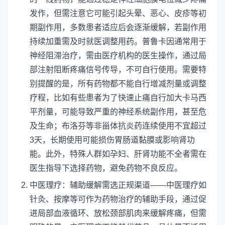
发作，但需注意它可能引起头晕、恶心、皮疹等初
期副作用，多数患者适应后会逐渐缓解，若副作用
持续加重需及时就医调整用药。普鲁卡因通常用于
神经阻滞治疗，需由医疗机构的医生操作，通过局
部注射阻断疼痛信号传导，不可自行使用。需要特
别提醒的是，所有药物都不能自行增减剂量或调整
疗程，比如有些患者为了快速止痛自行加大卡马西
平剂量，可能导致严重的神经系统副作用，甚至危
及生命；布洛芬等非甾体抗炎药连续使用不宜超过
3天，长期使用可能损伤胃肠道黏膜或影响肾功
能。此外，特殊人群如孕妇、肝肾功能不全者需在
医生指导下选择药物，避免药物不良反应。
中医理疗：辅助缓解需选正规渠道——中医理疗如
针灸、按摩等可作为药物治疗的辅助手段，通过促
进局部血液循环、放松颈部肌肉来缓解疼痛，但需