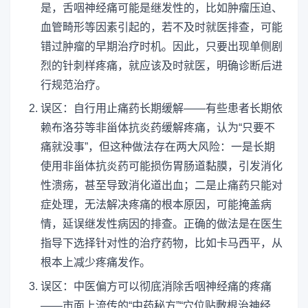
是，舌咽神经痛可能是继发性的，比如肿瘤压迫、
血管畸形等因素引起的，若不及时就医排查，可能
错过肿瘤的早期治疗时机。因此，只要出现单侧剧
烈的针刺样疼痛，就应该及时就医，明确诊断后进
行规范治疗。
误区：自行用止痛药长期缓解——有些患者长期依
赖布洛芬等非甾体抗炎药缓解疼痛，认为“只要不
痛就没事”，但这种做法存在两大风险：一是长期
使用非甾体抗炎药可能损伤胃肠道黏膜，引发消化
性溃疡，甚至导致消化道出血；二是止痛药只能对
症处理，无法解决疼痛的根本原因，可能掩盖病
情，延误继发性病因的排查。正确的做法是在医生
指导下选择针对性的治疗药物，比如卡马西平，从
根本上减少疼痛发作。
误区：中医偏方可以彻底消除舌咽神经痛的疼痛
——市面上流传的“中药秘方”“穴位贴敷根治神经