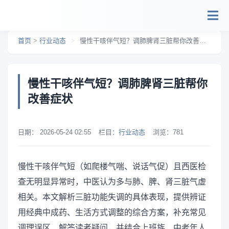
跳转到主要内容
首页
>
行业动态
>
慢性干咳伴气短？调肺脾肾三脏帮你改善症状
慢性干咳伴气短？调肺脾肾三脏帮你
改善症状
日期：
2026-05-24 02:55
栏目：
行业动态
浏览：
781
慢性干咳伴气短（如爬楼气喘、说话气促）且西医检
查无明显异常时，中医认为多与肺、脾、肾三脏气虚
相关。本文解析三脏功能失调的具体表现，提供辨证
用经典中成药、生活方式调整的综合方案，补充常见
调理误区、解答读者疑问，并结合上班族、中老年人