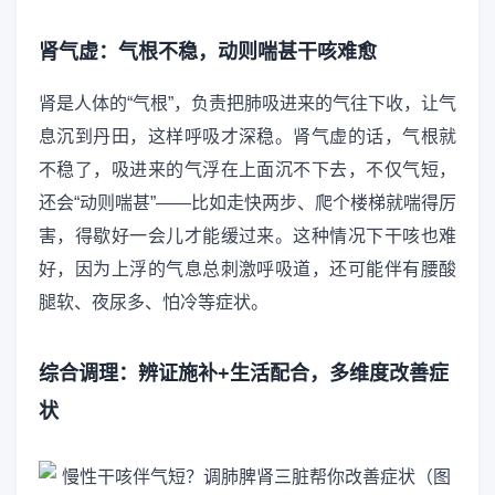
肾气虚：气根不稳，动则喘甚干咳难愈
肾是人体的“气根”，负责把肺吸进来的气往下收，让气
息沉到丹田，这样呼吸才深稳。肾气虚的话，气根就
不稳了，吸进来的气浮在上面沉不下去，不仅气短，
还会“动则喘甚”——比如走快两步、爬个楼梯就喘得厉
害，得歇好一会儿才能缓过来。这种情况下干咳也难
好，因为上浮的气息总刺激呼吸道，还可能伴有腰酸
腿软、夜尿多、怕冷等症状。
综合调理：辨证施补+生活配合，多维度改善症
状