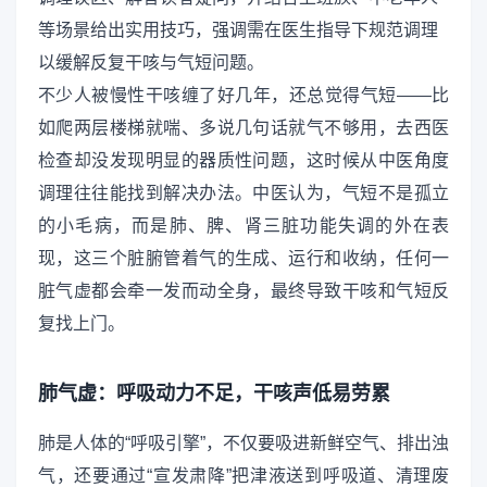
等场景给出实用技巧，强调需在医生指导下规范调理
以缓解反复干咳与气短问题。
不少人被慢性干咳缠了好几年，还总觉得气短——比
如爬两层楼梯就喘、多说几句话就气不够用，去西医
检查却没发现明显的器质性问题，这时候从中医角度
调理往往能找到解决办法。中医认为，气短不是孤立
的小毛病，而是肺、脾、肾三脏功能失调的外在表
现，这三个脏腑管着气的生成、运行和收纳，任何一
脏气虚都会牵一发而动全身，最终导致干咳和气短反
复找上门。
肺气虚：呼吸动力不足，干咳声低易劳累
肺是人体的“呼吸引擎”，不仅要吸进新鲜空气、排出浊
气，还要通过“宣发肃降”把津液送到呼吸道、清理废