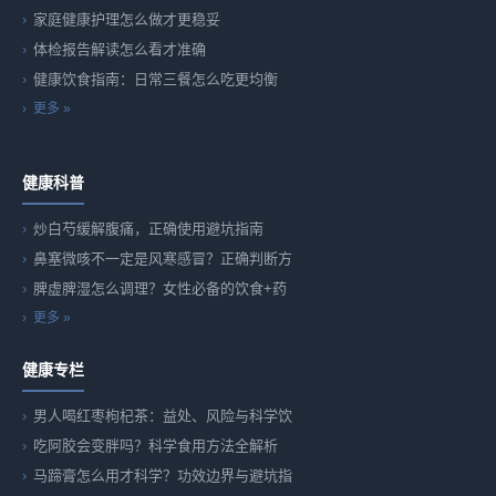
家庭健康护理怎么做才更稳妥
体检报告解读怎么看才准确
健康饮食指南：日常三餐怎么吃更均衡
更多 »
健康科普
炒白芍缓解腹痛，正确使用避坑指南
鼻塞微咳不一定是风寒感冒？正确判断方
脾虚脾湿怎么调理？女性必备的饮食+药
更多 »
健康专栏
男人喝红枣枸杞茶：益处、风险与科学饮
吃阿胶会变胖吗？科学食用方法全解析
马蹄膏怎么用才科学？功效边界与避坑指