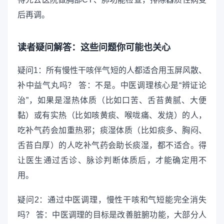
后再调。
读者疑问解答：这些问题你可能也关心
疑问1：所有慢性干咳伴气短的人都适合用玉屏风散、
补中益气丸吗？ 答：不是。中医调理核心是“辨证论
治”，如果是湿热体质（比如口苦、舌苔黄腻、大便
黏）或有实热（比如咳黄痰、喉咙痛、发烧）的人，
吃补气药会加重热邪；痰湿体质（比如痰多、胸闷、
舌苔白厚）的人吃补气药会助长痰湿，都不适合。得
让医生通过舌诊、脉诊判断体质后，才能确定用不
用。
疑问2：通过中医调理，慢性干咳和气短能完全消失
吗？ 答：中医调理的目标是改善脏腑功能，大部分人