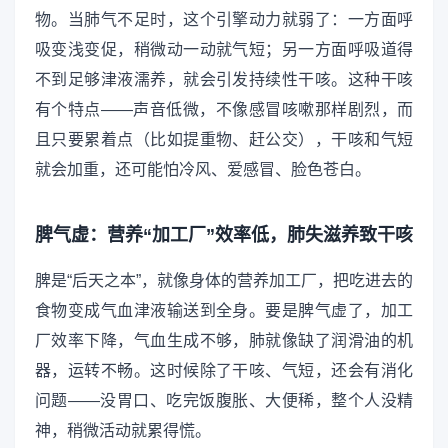
物。当肺气不足时，这个引擎动力就弱了：一方面呼
吸变浅变促，稍微动一动就气短；另一方面呼吸道得
不到足够津液濡养，就会引发持续性干咳。这种干咳
有个特点——声音低微，不像感冒咳嗽那样剧烈，而
且只要累着点（比如提重物、赶公交），干咳和气短
就会加重，还可能怕冷风、爱感冒、脸色苍白。
脾气虚：营养“加工厂”效率低，肺失滋养致干咳
脾是“后天之本”，就像身体的营养加工厂，把吃进去的
食物变成气血津液输送到全身。要是脾气虚了，加工
厂效率下降，气血生成不够，肺就像缺了润滑油的机
器，运转不畅。这时候除了干咳、气短，还会有消化
问题——没胃口、吃完饭腹胀、大便稀，整个人没精
神，稍微活动就累得慌。