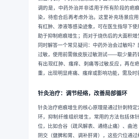
调的是，中药外治并非适用于所有阶段的疤
染，待愈合后再考虑外治。这里补充场景应用
有红肿、渗液等感染迹象，可在医生指导下使
助于抑制疤痕增生；而对于烧伤后的大面积增
同时解答一个常见疑问：中药外治会过敏吗？
过敏，使用前需做皮肤过敏测试——取少量药
有出现红肿、瘙痒、刺痛等过敏反应，再在
重，出现明显疼痛、瘙痒或影响功能，需及时
针灸治疗：调节经络，改善局部循环
针灸治疗疤痕增生的核心原理是通过针刺特定
环，抑制纤维组织增生，常用的方法包括体
位，比如合谷（疏风解表、通络止痛）、曲池
阴交（健脾和胃、调补肝肾），这些穴位通过