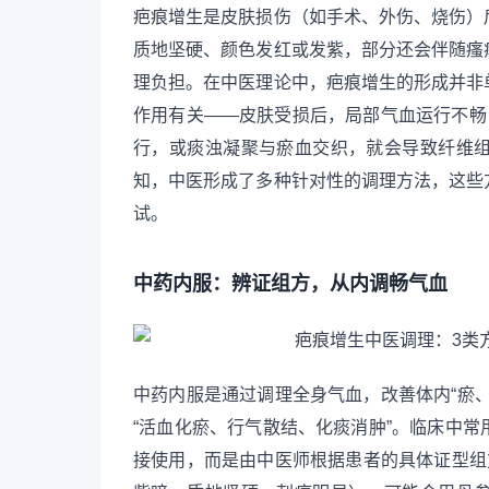
疤痕增生是皮肤损伤（如手术、外伤、烧伤）
质地坚硬、颜色发红或发紫，部分还会伴随瘙
理负担。在中医理论中，疤痕增生的形成并非
作用有关——皮肤受损后，局部气血运行不畅
行，或痰浊凝聚与瘀血交织，就会导致纤维
知，中医形成了多种针对性的调理方法，这些
试。
中药内服：辨证组方，从内调畅气血
中药内服是通过调理全身气血，改善体内“瘀
“活血化瘀、行气散结、化痰消肿”。临床中
接使用，而是由中医师根据患者的具体证型组