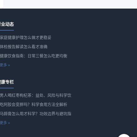
行业动态
家庭健康护理怎么做才更稳妥
体检报告解读怎么看才准确
健康饮食指南：日常三餐怎么吃更均衡
更多 »
健康专栏
男人喝红枣枸杞茶：益处、风险与科学饮
吃阿胶会变胖吗？科学食用方法全解析
马蹄膏怎么用才科学？功效边界与避坑指
更多 »