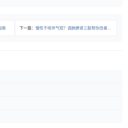
指南
下一篇：
慢性干咳伴气短？调肺脾肾三脏帮你改善症状