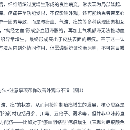
后，纤维组织过度增生形成的良性病变，常表现为局部隆起、
痒、疼痛甚至功能受限，不仅影响外观，还可能给患者带来心
单一因素导致，而是与瘀血、气滞、痰饮等多种病理因素相互
，“离经之血”形成瘀血阻滞脉络，再加上气机郁滞无法推动血
组织异常增生，最终形成突出于皮肤表面的疤痕。基于这一认
方法从内到外协同作用，但需遵循辨证论治原则，不可盲目尝
、滞、痰”的状态，从而间接抑制疤痕增生的发展，核心思路是
常用的药材包括丹参、川芎、五倍子、莪术等，但并非单味药直
方配伍——比如对于“瘀血阻络型”疤痕增生（表现为疤痕颜色