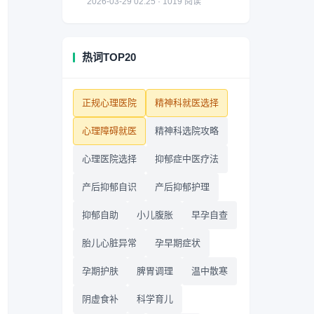
2026-03-29 02:25 · 1019 阅读
热词TOP20
正规心理医院
精神科就医选择
心理障碍就医
精神科选院攻略
心理医院选择
抑郁症中医疗法
产后抑郁自识
产后抑郁护理
抑郁自助
小儿腹胀
早孕自查
胎儿心脏异常
孕早期症状
孕期护肤
脾胃调理
温中散寒
阴虚食补
科学育儿