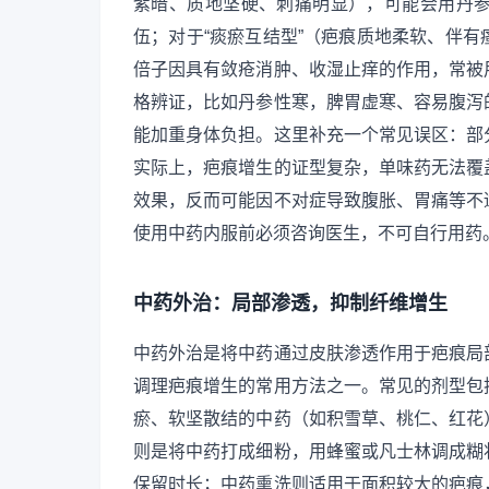
紫暗、质地坚硬、刺痛明显），可能会用丹
伍；对于“痰瘀互结型”（疤痕质地柔软、伴
倍子因具有敛疮消肿、收湿止痒的作用，常被
格辨证，比如丹参性寒，脾胃虚寒、容易腹泻
能加重身体负担。这里补充一个常见误区：部
实际上，疤痕增生的证型复杂，单味药无法覆
效果，反而可能因不对症导致腹胀、胃痛等不
使用中药内服前必须咨询医生，不可自行用药
中药外治：局部渗透，抑制纤维增生
中药外治是将中药通过皮肤渗透作用于疤痕局
调理疤痕增生的常用方法之一。常见的剂型包
瘀、软坚散结的中药（如积雪草、桃仁、红花
则是将中药打成细粉，用蜂蜜或凡士林调成糊
保留时长；中药熏洗则适用于面积较大的疤痕