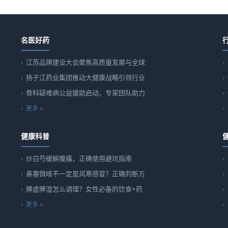
名医好药
江苏品牌建设大会聚焦高质量发展与全球
扬子江药业集团推动大健康战略引领行业
骨科疑难病公益援助启动，专家团队助力
更多 »
健康科普
炒白芍缓解腹痛，正确使用避坑指南
鼻塞微咳不一定是风寒感冒？正确判断方
脾虚脾湿怎么调理？女性必备的饮食+药
更多 »