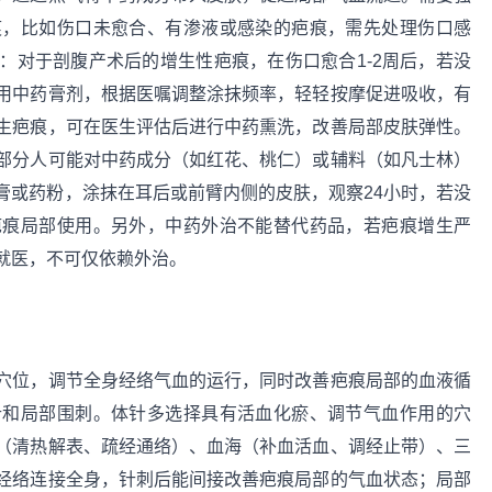
痕，比如伤口未愈合、有渗液或感染的疤痕，需先处理伤口感
：对于剖腹产术后的增生性疤痕，在伤口愈合1-2周后，若没
用中药膏剂，根据医嘱调整涂抹频率，轻轻按摩促进吸收，有
生疤痕，可在医生评估后进行中药熏洗，改善局部皮肤弹性。
部分人可能对中药成分（如红花、桃仁）或辅料（如凡士林）
膏或药粉，涂抹在耳后或前臂内侧的皮肤，观察24小时，若没
疤痕局部使用。另外，中药外治不能替代药品，若疤痕增生严
就医，不可仅依赖外治。
穴位，调节全身经络气血的运行，同时改善疤痕局部的血液循
针和局部围刺。体针多选择具有活血化瘀、调节气血作用的穴
（清热解表、疏经通络）、血海（补血活血、调经止带）、三
经络连接全身，针刺后能间接改善疤痕局部的气血状态；局部