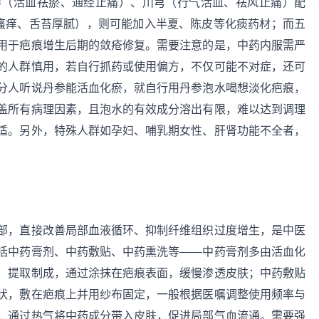
参（活血祛瘀、通经止痛）、川芎（行气活血、祛风止痛）配
有瘙痒、舌苔厚腻），则可能加入半夏、陈皮等化痰药材；而五
用于疤痕增生后期的敛疮修复。需要注意的是，中药内服需严
的人群慎用，若自行抓药或使用偏方，不仅可能不对症，还可
分人听说丹参能活血化瘀，就自行用丹参泡水喝想淡化疤痕，
盖所有病理因素，且泡水的有效成分溶出有限，难以达到调理
适。另外，特殊人群如孕妇、哺乳期女性、肝肾功能不全者，
。
部，直接改善局部血液循环、抑制纤维组织过度增生，是中医
括中药膏剂、中药敷贴、中药熏洗等——中药膏剂多由活血化
）提取制成，通过涂抹在疤痕表面，缓慢渗透皮肤；中药敷贴
状，敷在疤痕上并用纱布固定，一般根据医嘱调整使用频率与
，通过热气将中药成分带入皮肤，促进局部气血流通。需要强