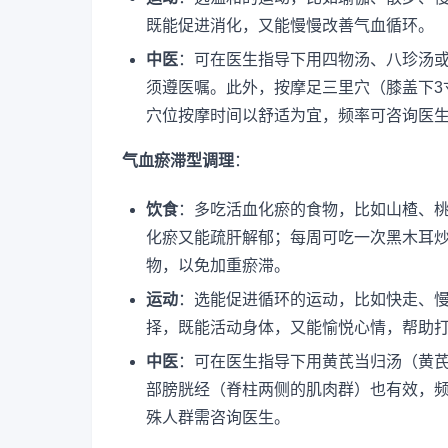
既能促进消化，又能慢慢改善气血循环。
中医
：可在医生指导下用四物汤、八珍汤
须遵医嘱。此外，按摩足三里穴（膝盖下3
穴位按摩时间以舒适为宜，频率可咨询医
气血瘀滞型调理
：
饮食
：多吃活血化瘀的食物，比如山楂、
化瘀又能疏肝解郁；每周可吃一次黑木耳
物，以免加重瘀滞。
运动
：选能促进循环的运动，比如快走、慢
择，既能活动身体，又能愉悦心情，帮助
中医
：可在医生指导下用黄芪当归汤（黄
部膀胱经（脊柱两侧的肌肉群）也有效，
殊人群需咨询医生。