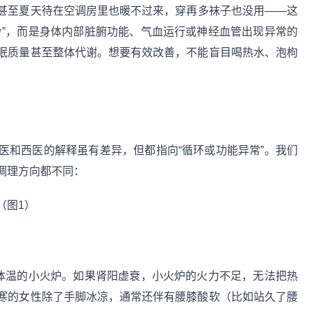
甚至夏天待在空调房里也暖不过来，穿再多袜子也没用——这
冷”，而是身体内部脏腑功能、气血运行或神经血管出现异常的
眠质量甚至整体代谢。想要有效改善，不能盲目喝热水、泡枸
医和西医的解释虽有差异，但都指向“循环或功能异常”。我们
调理方向都不同：
持体温的小火炉。如果肾阳虚衰，小火炉的火力不足，无法把热
寒的女性除了手脚冰凉，通常还伴有腰膝酸软（比如站久了腰