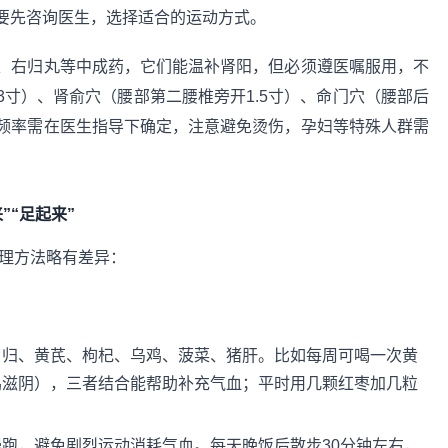
要先咨询医生，选择适合的运动方式。
、右归丸等中成药，它们能温补肾阳，但必须遵医嘱服用，不
寸）、肾俞穴（腰部第二腰椎旁开1.5寸）、命门穴（腰部后
频率需在医生指导下确定，注意避免烫伤，孕妇等特殊人群需
”“足起来”
调理方法略有差异：
当归、黄芪、枸杞、乌鸡、菠菜、猪肝。比如每周可喝一次黄
鸡滋阴），三者结合能帮助补充气血；平时用几颗红枣加几粒
跑，避免剧烈运动消耗气血。每天晚饭后散步30分钟左右，