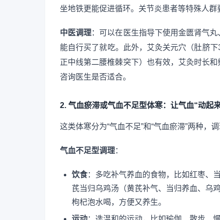
坐地铁更能促进循环。关节炎患者等特殊人群
中医调理
：可以在医生指导下使用金匮肾气丸
能自行买了就吃。此外，艾灸关元穴（肚脐下3
正中线第二腰椎棘突下）也有效，艾灸时长和
咨询医生是否适合。
2. 气血瘀滞或气血不足型体寒：让气血“动起来
这类体寒分为“气血不足”和“气血瘀滞”两种，
气血不足型调理
：
饮食
：多吃补气养血的食物，比如红枣、
芪当归乌鸡汤（黄芪补气、当归养血、乌
枸杞泡水喝，方便又养生。
运动
：选温和的运动，比如瑜伽、散步、慢