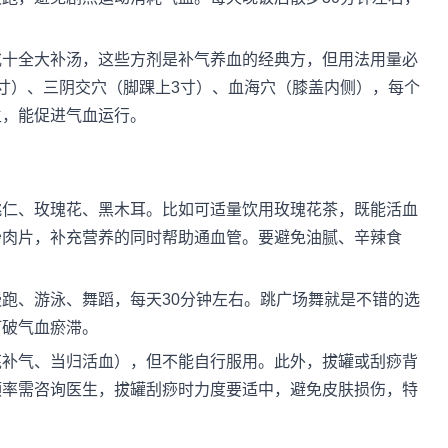
或十全大补汤，这些方剂是补气养血的经典方，但用法用量必
寸）、三阴交穴（脚踝上3寸）、血海穴（膝盖内侧），每个
生，能促进气血运行。
桃仁、玫瑰花、黑木耳。比如可适量饮用玫瑰花茶，既能活血
炒肉片，补充营养的同时帮助通血管。要避免油腻、辛辣食
跑、游泳、舞蹈，每天30分钟左右。跳广场舞就是不错的选
打破气血瘀滞。
芪补气、当归活血），但不能自行服用。此外，拔罐或刮痧背
频率需咨询医生，拔罐刮痧时力度要适中，避免皮肤损伤，特