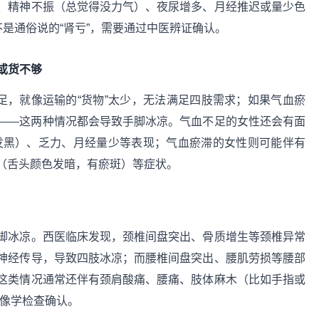
、精神不振（总觉得没力气）、夜尿增多、月经推迟或量少色
不是通俗说的“肾亏”，需要通过中医辨证确认。
了或货不够
足，就像运输的“货物”太少，无法满足四肢需求；如果气血瘀
——这两种情况都会导致手脚冰凉。气血不足的女性还会有面
发黑）、乏力、月经量少等表现；气血瘀滞的女性则可能伴有
（舌头颜色发暗，有瘀斑）等症状。
脚冰凉。西医临床发现，颈椎间盘突出、骨质增生等颈椎异常
神经传导，导致四肢冰凉；而腰椎间盘突出、腰肌劳损等腰部
这类情况通常还伴有颈肩酸痛、腰痛、肢体麻木（比如手指或
影像学检查确认。