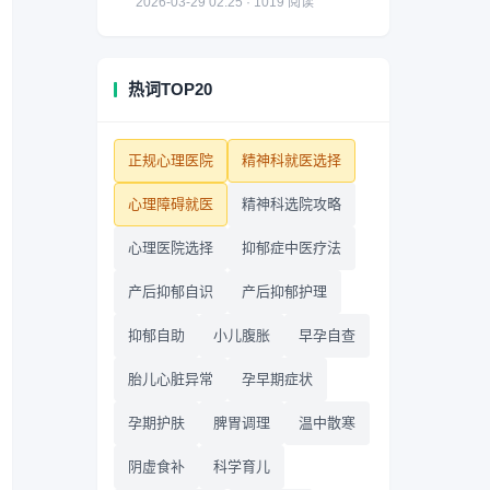
2026-03-29 02:25 · 1019 阅读
热词TOP20
正规心理医院
精神科就医选择
心理障碍就医
精神科选院攻略
心理医院选择
抑郁症中医疗法
产后抑郁自识
产后抑郁护理
抑郁自助
小儿腹胀
早孕自查
胎儿心脏异常
孕早期症状
孕期护肤
脾胃调理
温中散寒
阴虚食补
科学育儿