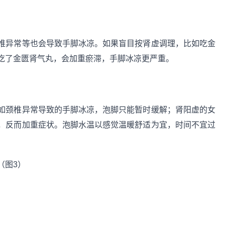
椎异常等也会导致手脚冰凉。如果盲目按肾虚调理，比如吃金
吃了金匮肾气丸，会加重瘀滞，手脚冰凉更严重。
如颈椎异常导致的手脚冰凉，泡脚只能暂时缓解；肾阳虚的女
，反而加重症状。泡脚水温以感觉温暖舒适为宜，时间不宜过