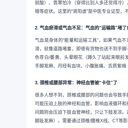
就酸）、畏寒怕冷（穿得比别人多还觉得冷）
暗等症状。这里的“肾阳虚”是中医专业证型，
2. 气血瘀滞或气血不足：气血的“运输路”堵
气血是身体的“能量和运输工具”，如果气血不
滞，就像道路堵塞，即使有货物也送不到手脚
色苍白/萎黄、头晕眼花（蹲久了站起来眼前
手脚发麻、月经有血块、小腹胀痛、舌质紫暗
3. 颈椎或腰部异常：神经血管被“卡住”了
很多人想不到，颈椎或腰部的问题也会导致手
可能压迫上肢的神经和血管，影响血液循环和
问题则会压迫下肢血管神经，只让下肢发凉。
脚趾发麻），需要通过颈椎/腰椎X线、CT等