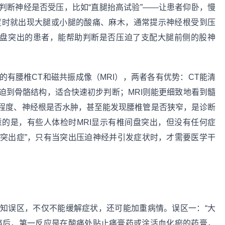
判断神经是否受压，比如“直腿抬高试验”——让患者仰卧，慢
度时就出现大腿或小腿的酸痛、麻木，通常提示神经根受到压
间盘突出的患者，能帮助判断是否压迫了支配大腿前侧的股神
有腰椎CT和磁共振成像（MRI），两者各有优势：CT能清
迫到骨骼结构，适合快速初步判断；MRI则能更细致地看到髓
程度、神经根是否水肿，甚至能发现腰椎管是否狭窄，是诊断
的是，有些人体检时MRI显示有椎间盘突出，但没有任何症
盘突出症”，只有当突出压迫神经并引发症状时，才需要医学干
知误区，不仅不能缓解症状，还可能加重病情。误区一：“大
痛后，第一反应是在酸痛处贴止痛膏药或涂活血化瘀的药膏，