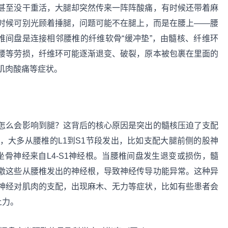
甚至没干重活，大腿却突然传来一阵阵酸痛，有时候还带着麻
时候可别光顾着捶腿，问题可能不在腿上，而是在腰上——腰
椎间盘是连接相邻腰椎的纤维软骨“缓冲垫”，由髓核、纤维环
腰等劳损，纤维环可能逐渐退变、破裂，原本被包裹在里面的
肌肉酸痛等症状。
怎么会影响到腿？这背后的核心原因是突出的髓核压迫了支配
，大多从腰椎的L1到S1节段发出，比如支配大腿前侧的股神
坐骨神经来自L4-S1神经根。当腰椎间盘发生退变或损伤，髓
激这些从腰椎发出的神经根，导致神经传导功能异常。这种异
神经对肌肉的支配，出现麻木、无力等症状，比如有些患者会
上力。