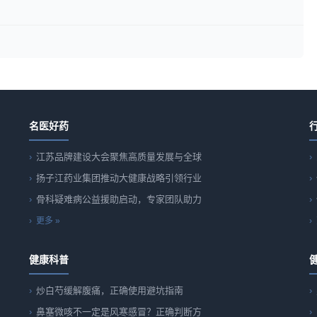
名医好药
江苏品牌建设大会聚焦高质量发展与全球
扬子江药业集团推动大健康战略引领行业
骨科疑难病公益援助启动，专家团队助力
更多 »
健康科普
炒白芍缓解腹痛，正确使用避坑指南
鼻塞微咳不一定是风寒感冒？正确判断方