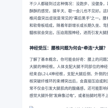
不少人都碰到过这种情况：没跑步、没健身，
酥酥的感觉，揉半天、歇一会儿也不见好。这
椎间盘突出症就是常见的“幕后黑手”之一。腰
和软骨板组成，随着年龄增长或长期久坐、弯
髓核就会突出，压迫周围神经，进而引发大腿
神经受压：腰椎问题为何会“牵连”大腿？
了解了基本概念，你可能会好奇：腰上的问题
大腿的神经根。人体支配大腿不同部位的神经
经来自L2-L4神经根，支配大腿后侧、外侧的
核突破纤维环的束缚突出后，会直接压迫或刺
常不仅会引发大腿肌肉的酸痛感，还可能影响
感觉大腿外侧“发麻像过电”，或者抬腿时用不