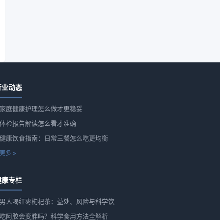
行业动态
家庭健康护理怎么做才更稳妥
体检报告解读怎么看才准确
健康饮食指南：日常三餐怎么吃更均衡
更多 »
健康专栏
男人喝红枣枸杞茶：益处、风险与科学饮
吃阿胶会变胖吗？科学食用方法全解析