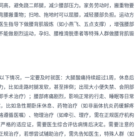
同高，避免跷二郎腿，减少腰部压力。家务劳动时，搬重物要
弯腰搬重物；扫地、拖地时可以屈膝，减轻腰部负担。运动方
医生指导下做腰背肌锻炼（如小燕飞、五点支撑），增强腰部
不能做剧烈运动，孕妇、腰椎滑脱患者等特殊人群做腰背肌锻
以下情况，一定要及时就医：大腿酸痛持续超过1周，休息后
力，比如走路时腿发软，甚至摔倒；出现大小便失禁、会阴部
即手术治疗）；腰部疼痛剧烈，影响正常的行走、睡眠等日常
案，比如急性期卧床休息、药物治疗（如非甾体抗炎药缓解疼
格遵循医嘱）、物理治疗（如牵引、理疗，需在正规医疗机构
有严格的适应证，需要医生综合评估病情后决定。需要注意的
正规治疗，若想尝试辅助治疗，需先告知医生，特殊人群（如