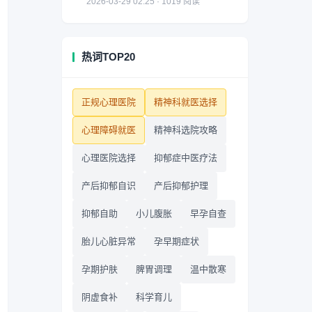
2026-03-29 02:25 · 1019 阅读
热词TOP20
正规心理医院
精神科就医选择
心理障碍就医
精神科选院攻略
心理医院选择
抑郁症中医疗法
产后抑郁自识
产后抑郁护理
抑郁自助
小儿腹胀
早孕自查
胎儿心脏异常
孕早期症状
孕期护肤
脾胃调理
温中散寒
阴虚食补
科学育儿