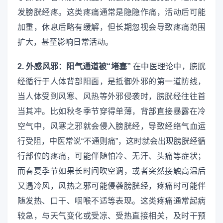
发膀胱经疼。这类疼痛通常是隐隐作痛，活动后可能
加重，休息后略有缓解，但长期忽视会导致疼痛范围
扩大，甚至影响日常活动。
2. 外感风邪：阳气通道被“堵塞”
在中医理论中，膀胱
经循行于人体背部阳面，是抵御外邪的第一道防线，
当人体受到风寒、风热等外邪侵袭时，膀胱经往往首
当其冲。比如秋冬季节穿得单薄，背部直接暴露在冷
空气中，风寒之邪就会侵入膀胱经，导致经络气血运
行受阻，中医常说“不通则痛”，这时就会出现膀胱经循
行部位的疼痛，可能伴随怕冷、无汗、头痛等症状；
而春夏季节如果长时间吹空调，或者突然接触高温后
又遇冷风，风热之邪可能侵袭膀胱经，疼痛时可能伴
随发热、口干、咽喉不适等表现。这类疼痛通常起病
较急，与天气变化或受凉、受热直接相关，及时干预