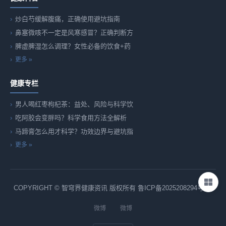
炒白芍缓解腹痛，正确使用避坑指南
鼻塞微咳不一定是风寒感冒？正确判断方
脾虚脾湿怎么调理？女性必备的饮食+药
更多 »
健康专栏
男人喝红枣枸杞茶：益处、风险与科学饮
吃阿胶会变胖吗？科学食用方法全解析
马蹄膏怎么用才科学？功效边界与避坑指
更多 »
COPYRIGHT © 智穹界健康资讯 版权所有
鲁ICP备2025208294号-82
微博
微博