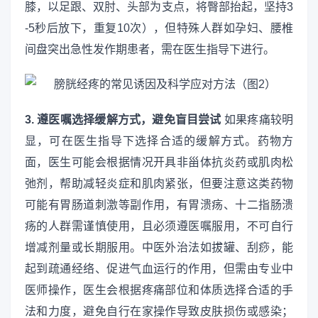
膝，以足跟、双肘、头部为支点，将臀部抬起，坚持3
-5秒后放下，重复10次），但特殊人群如孕妇、腰椎
间盘突出急性发作期患者，需在医生指导下进行。
3. 遵医嘱选择缓解方式，避免盲目尝试
如果疼痛较明
显，可在医生指导下选择合适的缓解方式。药物方
面，医生可能会根据情况开具非甾体抗炎药或肌肉松
弛剂，帮助减轻炎症和肌肉紧张，但要注意这类药物
可能有胃肠道刺激等副作用，有胃溃疡、十二指肠溃
疡的人群需谨慎使用，且必须遵医嘱服用，不可自行
增减剂量或长期服用。中医外治法如拔罐、刮痧，能
起到疏通经络、促进气血运行的作用，但需由专业中
医师操作，医生会根据疼痛部位和体质选择合适的手
法和力度，避免自行在家操作导致皮肤损伤或感染；