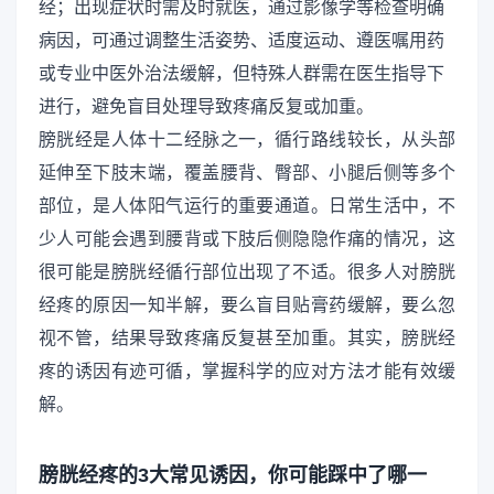
经；出现症状时需及时就医，通过影像学等检查明确
病因，可通过调整生活姿势、适度运动、遵医嘱用药
或专业中医外治法缓解，但特殊人群需在医生指导下
进行，避免盲目处理导致疼痛反复或加重。
膀胱经是人体十二经脉之一，循行路线较长，从头部
延伸至下肢末端，覆盖腰背、臀部、小腿后侧等多个
部位，是人体阳气运行的重要通道。日常生活中，不
少人可能会遇到腰背或下肢后侧隐隐作痛的情况，这
很可能是膀胱经循行部位出现了不适。很多人对膀胱
经疼的原因一知半解，要么盲目贴膏药缓解，要么忽
视不管，结果导致疼痛反复甚至加重。其实，膀胱经
疼的诱因有迹可循，掌握科学的应对方法才能有效缓
解。
膀胱经疼的3大常见诱因，你可能踩中了哪一