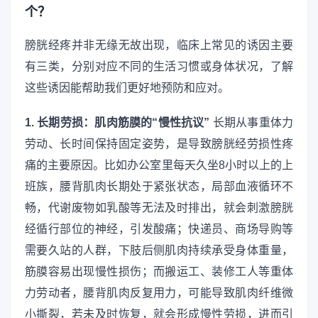
个？
膀胱经疼并非无缘无故出现，临床上常见的诱因主要
有三类，分别对应不同的生活习惯或身体状况，了解
这些诱因能帮助我们更好地预防和应对。
1. 长期劳损：肌肉筋膜的“慢性抗议”
长期从事重体力
劳动、长时间保持固定姿势，是导致膀胱经劳损性疼
痛的主要原因。比如办公室里每天久坐8小时以上的上
班族，腰背肌肉长期处于紧张状态，局部血液循环不
畅，代谢废物如乳酸等无法及时排出，就会刺激膀胱
经循行部位的神经，引发酸痛；快递员、商场导购等
需要久站的人群，下肢后侧肌肉持续承受身体重量，
筋膜容易出现慢性损伤；而搬运工、装修工人等重体
力劳动者，腰背肌肉反复用力，可能导致肌肉纤维微
小撕裂，若未及时恢复，就会形成慢性劳损，进而引