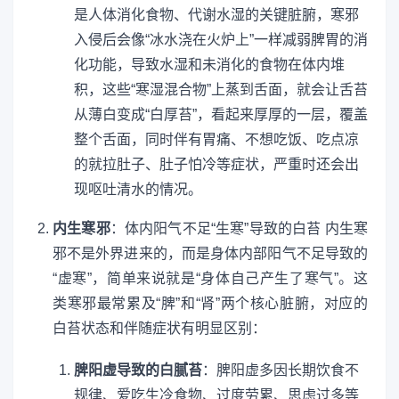
是人体消化食物、代谢水湿的关键脏腑，寒邪
入侵后会像“冰水浇在火炉上”一样减弱脾胃的消
化功能，导致水湿和未消化的食物在体内堆
积，这些“寒湿混合物”上蒸到舌面，就会让舌苔
从薄白变成“白厚苔”，看起来厚厚的一层，覆盖
整个舌面，同时伴有胃痛、不想吃饭、吃点凉
的就拉肚子、肚子怕冷等症状，严重时还会出
现呕吐清水的情况。
内生寒邪
：体内阳气不足“生寒”导致的白苔 内生寒
邪不是外界进来的，而是身体内部阳气不足导致的
“虚寒”，简单来说就是“身体自己产生了寒气”。这
类寒邪最常累及“脾”和“肾”两个核心脏腑，对应的
白苔状态和伴随症状有明显区别：
脾阳虚导致的白腻苔
：脾阳虚多因长期饮食不
规律、爱吃生冷食物、过度劳累、思虑过多等