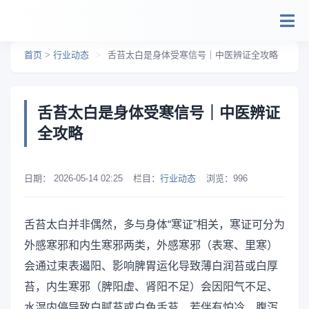
跳转到主要内容
首页
>
行业动态
>
舌苔太白是身体受寒信号｜中医辨证全攻略
舌苔太白是身体受寒信号｜中医辨证
全攻略
日期：
2026-05-14 02:25
栏目：
行业动态
浏览：
996
舌苔太白并非偶然，多与身体“寒证”相关，寒证可分为
外感寒邪和内生寒邪两类，外感寒邪（表寒、里寒）
会通过束表遏阳、影响脾胃运化导致薄白润苔或白厚
苔，内生寒邪（脾阳虚、肾阳不足）会因阳气不足、
水湿内停导致白腻苔或白色舌苔，若伴有怕冷、腹泻