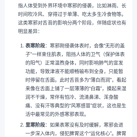
指人体受到外界环境中寒邪的侵袭，比如淋雨、长
时间吹冷风、穿得过于单薄、吃太多生冷食物等。
这类寒邪对舌苔的影响分两个阶段，伴随症状也有
明显差异：
表寒阶段
：寒邪刚侵袭体表时，会像“无形的盖
子”一样束住肌表，阻挡人体的卫气（保护体表
的阳气）正常温煦身体，同时影响肺气的宣发
功能，导致津液不能顺畅输布到全身，只能暂
时停留在舌面。此时舌苔多为“薄白而润”，看起
来像在舌面上铺了一层薄薄的“白霜”，摸起来湿
润不干燥，常伴有怕冷、流清鼻涕、浑身酸
痛、没有汗等典型的“风寒感冒”症状，这也是生
活中最常见的外感寒邪表现。
里寒阶段
：如果表寒没有及时缓解，寒邪会进
一步深入体内，侵犯脾胃这个“运化核心”。脾胃