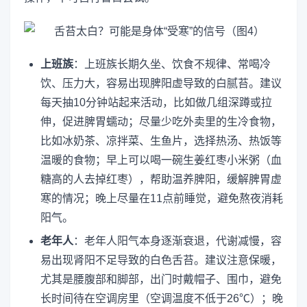
上班族
：上班族长期久坐、饮食不规律、常喝冷
饮、压力大，容易出现脾阳虚导致的白腻苔。建议
每天抽10分钟站起来活动，比如做几组深蹲或拉
伸，促进脾胃蠕动；尽量少吃外卖里的生冷食物，
比如冰奶茶、凉拌菜、生鱼片，选择热汤、热饭等
温暖的食物；早上可以喝一碗生姜红枣小米粥（血
糖高的人去掉红枣），帮助温养脾阳，缓解脾胃虚
寒的情况；晚上尽量在11点前睡觉，避免熬夜消耗
阳气。
老年人
：老年人阳气本身逐渐衰退，代谢减慢，容
易出现肾阳不足导致的白色舌苔。建议注意保暖，
尤其是腰腹部和脚部，出门时戴帽子、围巾，避免
长时间待在空调房里（空调温度不低于26℃）；晚