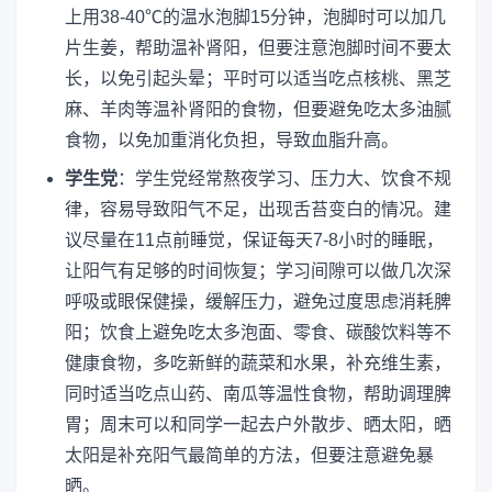
上用38-40℃的温水泡脚15分钟，泡脚时可以加几
片生姜，帮助温补肾阳，但要注意泡脚时间不要太
长，以免引起头晕；平时可以适当吃点核桃、黑芝
麻、羊肉等温补肾阳的食物，但要避免吃太多油腻
食物，以免加重消化负担，导致血脂升高。
学生党
：学生党经常熬夜学习、压力大、饮食不规
律，容易导致阳气不足，出现舌苔变白的情况。建
议尽量在11点前睡觉，保证每天7-8小时的睡眠，
让阳气有足够的时间恢复；学习间隙可以做几次深
呼吸或眼保健操，缓解压力，避免过度思虑消耗脾
阳；饮食上避免吃太多泡面、零食、碳酸饮料等不
健康食物，多吃新鲜的蔬菜和水果，补充维生素，
同时适当吃点山药、南瓜等温性食物，帮助调理脾
胃；周末可以和同学一起去户外散步、晒太阳，晒
太阳是补充阳气最简单的方法，但要注意避免暴
晒。