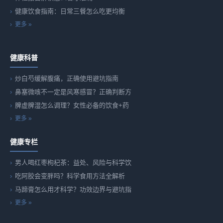
健康饮食指南：日常三餐怎么吃更均衡
更多 »
健康科普
炒白芍缓解腹痛，正确使用避坑指南
鼻塞微咳不一定是风寒感冒？正确判断方
脾虚脾湿怎么调理？女性必备的饮食+药
更多 »
健康专栏
男人喝红枣枸杞茶：益处、风险与科学饮
吃阿胶会变胖吗？科学食用方法全解析
马蹄膏怎么用才科学？功效边界与避坑指
更多 »