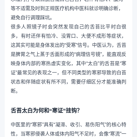
等不适需及时到正规医疗机构中医科就诊明确诊断，
避免自行调理踩坑。
很多人照镜子时会突然发现自己的舌苔比平时白很
多，有时还伴有怕冷、没胃口、大便不成形等症状，
这其实可能是身体发出的“受寒”信号。中医认为，舌苔
是脾胃之气上蒸于舌面形成的“病理信号镜”，能直观反
映身体内部的寒热虚实变化，其中“太白”的舌苔是“寒
证”最常见的表现之一，但不同类型的寒邪导致的白苔
状态和伴随症状有所不同，需要仔细区分才能准确判
断。
舌苔太白为何和“寒证”挂钩？
中医里的“寒邪”具有“凝滞、收引、易伤阳气”的核心特
性，当寒邪侵袭人体或体内阳气不足时，会像“寒流”一