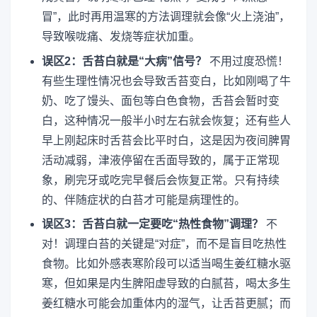
冒”，此时再用温寒的方法调理就会像“火上浇油”，
导致喉咙痛、发烧等症状加重。
误区2：舌苔白就是“大病”信号？
不用过度恐慌！
有些生理性情况也会导致舌苔变白，比如刚喝了牛
奶、吃了馒头、面包等白色食物，舌苔会暂时变
白，这种情况一般半小时左右就会恢复；还有些人
早上刚起床时舌苔会比平时白，这是因为夜间脾胃
活动减弱，津液停留在舌面导致的，属于正常现
象，刷完牙或吃完早餐后会恢复正常。只有持续
的、伴随症状的白苔才可能是病理性的。
误区3：舌苔白就一定要吃“热性食物”调理？
不
对！调理白苔的关键是“对症”，而不是盲目吃热性
食物。比如外感表寒阶段可以适当喝生姜红糖水驱
寒，但如果是内生脾阳虚导致的白腻苔，喝太多生
姜红糖水可能会加重体内的湿气，让舌苔更腻；而