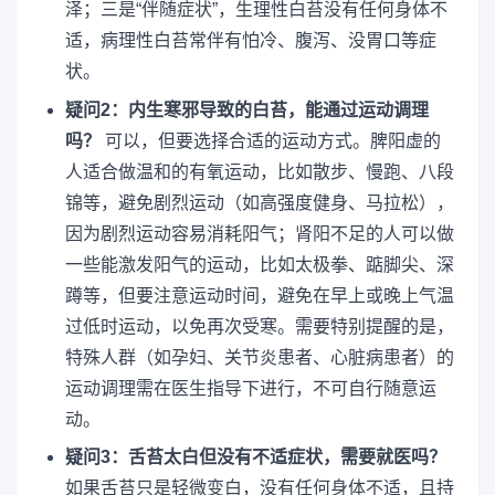
泽；三是“伴随症状”，生理性白苔没有任何身体不
适，病理性白苔常伴有怕冷、腹泻、没胃口等症
状。
疑问2：内生寒邪导致的白苔，能通过运动调理
吗？
可以，但要选择合适的运动方式。脾阳虚的
人适合做温和的有氧运动，比如散步、慢跑、八段
锦等，避免剧烈运动（如高强度健身、马拉松），
因为剧烈运动容易消耗阳气；肾阳不足的人可以做
一些能激发阳气的运动，比如太极拳、踮脚尖、深
蹲等，但要注意运动时间，避免在早上或晚上气温
过低时运动，以免再次受寒。需要特别提醒的是，
特殊人群（如孕妇、关节炎患者、心脏病患者）的
运动调理需在医生指导下进行，不可自行随意运
动。
疑问3：舌苔太白但没有不适症状，需要就医吗？
如果舌苔只是轻微变白，没有任何身体不适，且持