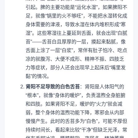
引起。脾的主要功能是“运化水湿”，如果脾阳不
足，就像“锅里的火不够旺”，不能把水湿转化成
身体需要的津液，导致水湿在体内堆积形成“寒
湿”。这些寒湿往上蔓延到舌面，就会出现“白腻
苔”——舌苔白且厚厚的一层，摸起来黏腻，像
舌面上涂了一层“白浆”，常伴有肚子怕冷、吃点
凉的就腹泻、大便不成形、精神不振、四肢乏
力等症状，部分人还会出现早上起床后“嘴里发
黏”的情况。
肾阳不足导致的白色舌苔
：肾阳是人体阳气的
“根本”，就像“身体的暖炉”，负责温煦全身脏腑
和四肢。如果肾阳不足，暖炉的“火力”就会减
弱，整个身体的温煦功能下降，寒邪会从内部
慢慢产生。此时的舌苔多为“白色”，可能不厚但
持续时间长，看起来比较“干净”但缺乏光泽，常