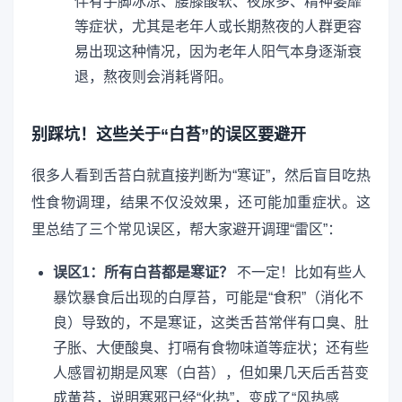
伴有手脚冰凉、腰膝酸软、夜尿多、精神萎靡
等症状，尤其是老年人或长期熬夜的人群更容
易出现这种情况，因为老年人阳气本身逐渐衰
退，熬夜则会消耗肾阳。
别踩坑！这些关于“白苔”的误区要避开
很多人看到舌苔白就直接判断为“寒证”，然后盲目吃热
性食物调理，结果不仅没效果，还可能加重症状。这
里总结了三个常见误区，帮大家避开调理“雷区”：
误区1：所有白苔都是寒证？
不一定！比如有些人
暴饮暴食后出现的白厚苔，可能是“食积”（消化不
良）导致的，不是寒证，这类舌苔常伴有口臭、肚
子胀、大便酸臭、打嗝有食物味道等症状；还有些
人感冒初期是风寒（白苔），但如果几天后舌苔变
成黄苔，说明寒邪已经“化热”，变成了“风热感