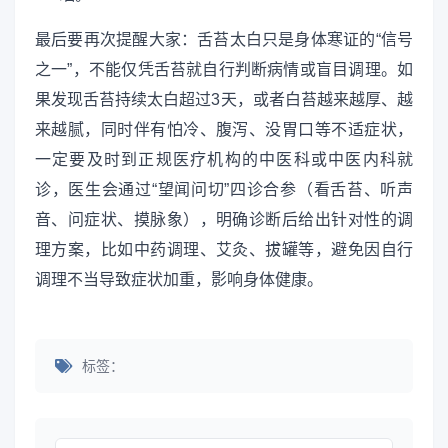
最后要再次提醒大家：舌苔太白只是身体寒证的“信号
之一”，不能仅凭舌苔就自行判断病情或盲目调理。如
果发现舌苔持续太白超过3天，或者白苔越来越厚、越
来越腻，同时伴有怕冷、腹泻、没胃口等不适症状，
一定要及时到正规医疗机构的中医科或中医内科就
诊，医生会通过“望闻问切”四诊合参（看舌苔、听声
音、问症状、摸脉象），明确诊断后给出针对性的调
理方案，比如中药调理、艾灸、拔罐等，避免因自行
调理不当导致症状加重，影响身体健康。
标签：