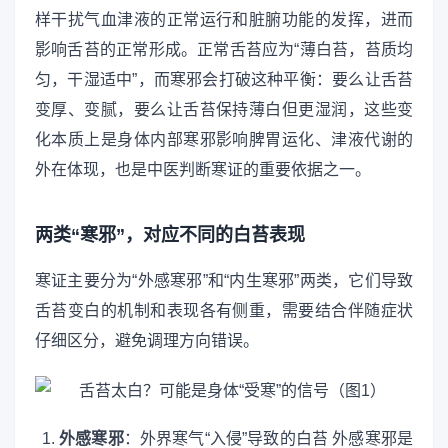
样干扰气血津液的正常运行和脏腑功能的发挥，进而
影响舌苔的正常形成。正常舌苔应为“薄白苔，苔质均
匀，干湿适中”，而寒邪会打破这种平衡：要么让舌苔
变厚、变腻，要么让舌苔保持薄白但更湿润，这些变
化本质上是身体内部寒邪影响脾胃运化、津液代谢的
外在体现，也是中医判断寒证的重要依据之一。
两类“寒邪”，对应不同的白苔表现
寒证主要分为“外感寒邪”和“内生寒邪”两类，它们导致
舌苔变白的机制和表现各有侧重，需要结合伴随症状
仔细区分，避免调理方向错误。
外感寒邪
：外界寒气“入侵”导致的白苔 外感寒邪是