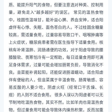
质、能提升阳气的食物，但要注意选对种类、控制用
量，避免走入“越多越好”的误区。 常见的温热食物
中，桂圆性温味甘，能补益心脾、养血安神，适合阳
虚伴有心悸、失眠、面色苍白的人。不过桂圆含糖量
较高，需适量食用，过量容易导致口干、咽喉肿痛等
上火症状，糖尿病患者需在医生指导下适量食用。核
桃有补肾温肺、润肠通便的功效，对于阳虚导致的腰
膝酸软、畏寒怕冷有一定帮助，每日适量食用即可满
足身体需求，过量可能会增加肠胃负担，导致消化不
良。韭菜能补肾起阳，还能促进肠道蠕动，适合阳虚
伴有便秘的人，但韭菜属于辛温食物，肠胃敏感、容
易反酸的人要少吃，阴虚火旺（经常口干舌燥、长
痘）的人则不适合食用。 很多人误以为阳虚者可以无
节制地吃温热食物，其实不然。比如羊肉也是温热食
物，但过量食用可能会导致体内燥热积聚，反而加重