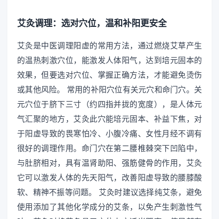
艾灸调理：选对穴位，温和补阳更安全
艾灸是中医调理阳虚的常用方法，通过燃烧艾草产生
的温热刺激穴位，能激发人体阳气，达到培元固本的
效果，但要选对穴位、掌握正确方法，才能避免烫伤
或其他风险。 常用的补阳穴位有关元穴和命门穴。关
元穴位于脐下三寸（约四指并拢的宽度），是人体元
气汇聚的地方，艾灸此穴能培元固本、补益下焦，对
于阳虚导致的畏寒怕冷、小腹冷痛、女性月经不调有
很好的调理作用。命门穴在第二腰椎棘突下凹陷中，
与肚脐相对，具有温肾助阳、强筋健骨的作用，艾灸
它可以激发人体的先天阳气，改善阳虚导致的腰膝酸
软、精神不振等问题。 艾灸时建议选择纯艾条，避免
使用添加了其他化学成分的艾条，以免产生刺激性气