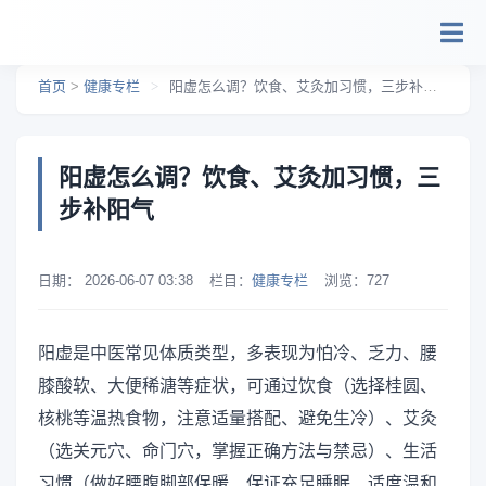
跳转到主要内容
首页
>
健康专栏
>
阳虚怎么调？饮食、艾灸加习惯，三步补阳气
阳虚怎么调？饮食、艾灸加习惯，三
步补阳气
日期：
2026-06-07 03:38
栏目：
健康专栏
浏览：
727
阳虚是中医常见体质类型，多表现为怕冷、乏力、腰
膝酸软、大便稀溏等症状，可通过饮食（选择桂圆、
核桃等温热食物，注意适量搭配、避免生冷）、艾灸
（选关元穴、命门穴，掌握正确方法与禁忌）、生活
习惯（做好腰腹脚部保暖、保证充足睡眠、适度温和