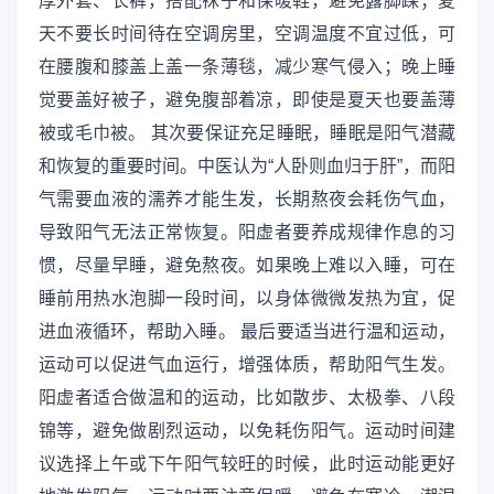
厚外套、长裤，搭配袜子和保暖鞋，避免露脚踝；夏
天不要长时间待在空调房里，空调温度不宜过低，可
在腰腹和膝盖上盖一条薄毯，减少寒气侵入；晚上睡
觉要盖好被子，避免腹部着凉，即使是夏天也要盖薄
被或毛巾被。 其次要保证充足睡眠，睡眠是阳气潜藏
和恢复的重要时间。中医认为“人卧则血归于肝”，而阳
气需要血液的濡养才能生发，长期熬夜会耗伤气血，
导致阳气无法正常恢复。阳虚者要养成规律作息的习
惯，尽量早睡，避免熬夜。如果晚上难以入睡，可在
睡前用热水泡脚一段时间，以身体微微发热为宜，促
进血液循环，帮助入睡。 最后要适当进行温和运动，
运动可以促进气血运行，增强体质，帮助阳气生发。
阳虚者适合做温和的运动，比如散步、太极拳、八段
锦等，避免做剧烈运动，以免耗伤阳气。运动时间建
议选择上午或下午阳气较旺的时候，此时运动能更好