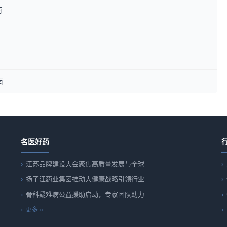
南
南
名医好药
江苏品牌建设大会聚焦高质量发展与全球
扬子江药业集团推动大健康战略引领行业
骨科疑难病公益援助启动，专家团队助力
更多 »