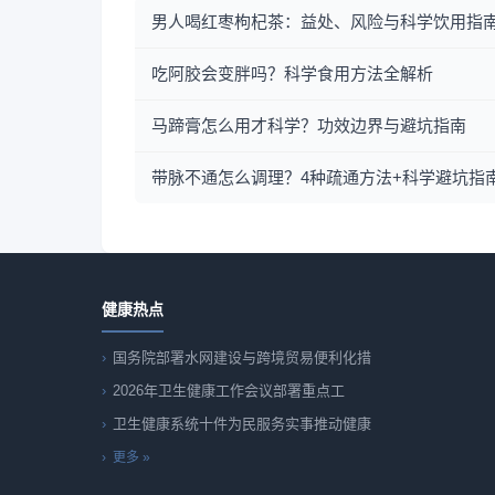
男人喝红枣枸杞茶：益处、风险与科学饮用指
吃阿胶会变胖吗？科学食用方法全解析
马蹄膏怎么用才科学？功效边界与避坑指南
带脉不通怎么调理？4种疏通方法+科学避坑指
健康热点
国务院部署水网建设与跨境贸易便利化措
2026年卫生健康工作会议部署重点工
卫生健康系统十件为民服务实事推动健康
更多 »