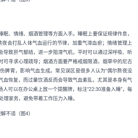
睡眠、情绪、烟酒管理等方面入手。睡眠上要保证规律作息，
期熬夜会打乱人体气血运行的节律，加重气滞血瘀；情绪管理上
会导致肝气郁结，进一步阻滞气机，平时可以通过深呼吸、听
时可寻求心理疏导；烟酒方面要严格戒烟限酒，烟草中的尼古
伤脾胃，影响气血生成。常见误区是很多人认为“偶尔熬夜没
响气血恢复，而过量饮酒反而会导致气血紊乱，尤其是本身有气
可以在办公桌上放一个提醒牌，标注“22:30准备入睡”，每
始处理家务，避免带着工作压力入睡。