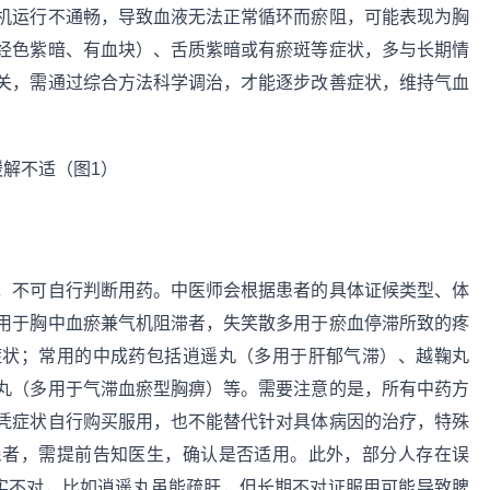
机运行不通畅，导致血液无法正常循环而瘀阻，可能表现为胸
经色紫暗、有血块）、舌质紫暗或有瘀斑等症状，多与长期情
关，需通过综合方法科学调治，才能逐步改善症状，维持气血
，不可自行判断用药。中医师会根据患者的具体证候类型、体
用于胸中血瘀兼气机阻滞者，失笑散多用于瘀血停滞所致的疼
症状；常用的中成药包括逍遥丸（多用于肝郁气滞）、越鞠丸
丸（多用于气滞血瘀型胸痹）等。需要注意的是，所有中药方
凭症状自行购买服用，也不能替代针对具体病因的治疗，特殊
患者，需提前告知医生，确认是否适用。此外，部分人存在误
其实不对，比如逍遥丸虽能疏肝，但长期不对证服用可能导致脾