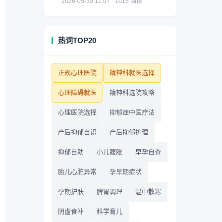
2026-05-30 11:07 · 1015 阅读
热词TOP20
正规心理医院
精神科就医选择
心理障碍就医
精神科选院攻略
心理医院选择
抑郁症中医疗法
产后抑郁自识
产后抑郁护理
抑郁自助
小儿腹胀
早孕自查
胎儿心脏异常
孕早期症状
孕期护肤
脾胃调理
温中散寒
阴虚食补
科学育儿