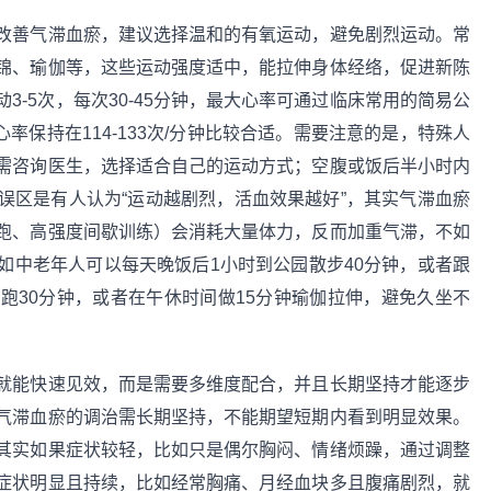
改善气滞血瘀，建议选择温和的有氧运动，避免剧烈运动。常
锦、瑜伽等，这些运动强度适中，能拉伸身体经络，促进新陈
-5次，每次30-45分钟，最大心率可通过临床常用的简易公
心率保持在114-133次/分钟比较合适。需要注意的是，特殊人
需咨询医生，选择适合自己的运动方式；空腹或饭后半小时内
误区是有人认为“运动越剧烈，活血效果越好”，其实气滞血瘀
跑、高强度间歇训练）会消耗大量体力，反而加重气滞，不如
如中老年人可以每天晚饭后1小时到公园散步40分钟，或者跟
跑30分钟，或者在午休时间做15分钟瑜伽拉伸，避免久坐不
就能快速见效，而是需要多维度配合，并且长期坚持才能逐步
气滞血瘀的调治需长期坚持，不能期望短期内看到明显效果。
其实如果症状较轻，比如只是偶尔胸闷、情绪烦躁，通过调整
症状明显且持续，比如经常胸痛、月经血块多且腹痛剧烈，就