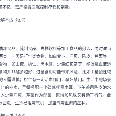
道不适，需严格遵医嘱控制疗程和剂量。
油炸食品、腌制食品、高糖饮料等加工食品的摄入，同时适当
两类：一类是行气类食物，如白萝卜、洋葱、陈皮、芹菜等，
食物，如山楂、桃仁、黑木耳、少量红花茶等，能促进血液运
食物并非越多越好，过量食用可能带来风险，比如山楂酸性较
的人需谨慎；桃仁有一定活血作用，孕妇禁用。生活中的场景
高盐的外卖，早餐搭配一小碟凉拌黑木耳，下午茶用陈皮泡水
加入少量洋葱、芹菜作为配菜，既增加风味又有助于行气。此
冰西瓜，生冷易阻滞气机，加重气滞血瘀的症状。