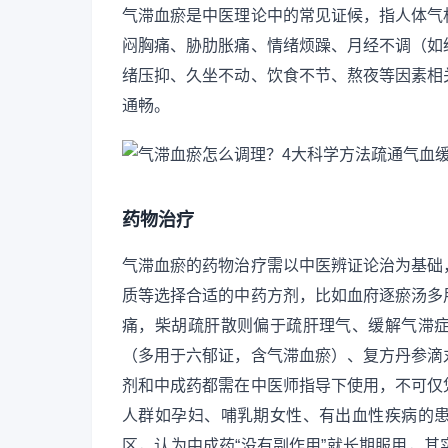
气滞血瘀是中医理论中的常见证候，指人体气
闷胸痛、胁肋胀痛、情绪烦躁、月经不调（如
绪压抑、久坐不动、饮食不节、熬夜等因素相
通畅。
药物治疗
气滞血瘀的药物治疗需以中医辨证论治为基础
质等选择合适的中药方剂，比如血府逐瘀汤多
痛，柴胡疏肝散则偏于疏肝理气、缓解气滞
（多用于六郁证，含气滞血瘀）、复方丹参滴
剂和中成药都需在中医师指导下使用，不可仅
人群如孕妇、哺乳期女性、有出血性疾病的
区，认为中成药“没有副作用”就长期服用，