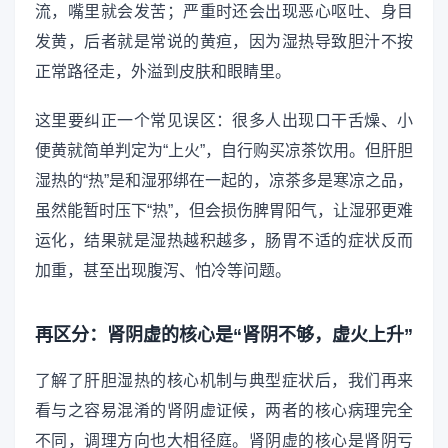
流，嘴里就会发苦；严重时还会出现恶心呕吐、身目
发黄，后者就是常说的黄疸，因为湿热导致胆汁不按
正常路径走，外溢到皮肤和眼睛里。
这里要纠正一个常见误区：很多人出现口干舌燥、小
便黄就简单判定为“上火”，自行购买凉茶饮用。但肝胆
湿热的“热”是和湿邪绑在一起的，凉茶多是寒凉之品，
虽然能暂时压下“热”，但会损伤脾胃阳气，让湿邪更难
运化，结果就是湿热越积越多，肠胃不适的症状反而
加重，甚至出现腹泻、怕冷等问题。
再区分：肾阴虚的核心是“肾阴不够，虚火上升”
了解了肝胆湿热的核心机制与典型症状后，我们再来
看与之容易混淆的肾阴虚证候，两者的核心病理完全
不同，调理方向也大相径庭。肾阴虚的核心是肾阴亏