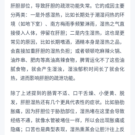
肝胆部位，导致肝胆的疏泄功能失常。它的成因主要
分两类：一是外感湿热，比如长期处于潮湿闷热的环
境（如地下室）、南方梅雨季频繁淋雨，湿热之气直
接侵入人体，停留在肝胆；二是内生湿热，这也是更
常见的原因，比如长期嗜酒，酒精本身是湿热之品，
会直接加重肝胆的湿热负担；或者顿顿吃麻辣火锅、
油炸串、肥肉等高油高辣食物，脾胃运化不了这些油
腻食物，就会产生湿浊，湿浊郁积时间长了就会化
热，进而影响肝胆的疏泄功能。
除了上述提到的肠胃不适、口干舌燥、小便黄、脱
发，肝胆湿热还有几个更具代表性的症状。比如胁肋
胀痛，因为肝胆位于胁肋部位，湿热堵在这里会导致
经络不通，就像水管被堵住一样，所以会出现胀痛或
隐痛；口苦也是典型表现，湿热熏蒸会让胆汁往上反