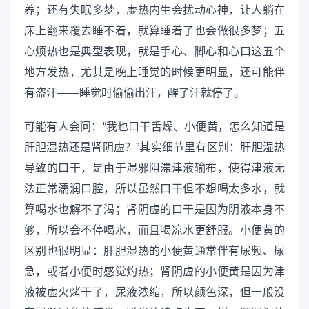
养；还有失眠多梦，虚热内生会扰动心神，让人躺在
床上翻来覆去睡不着，就算睡着了也会做很多梦；五
心烦热也是典型表现，就是手心、脚心和心口这五个
地方发热，尤其是晚上睡觉的时候更明显，还可能伴
有盗汗——睡觉时偷偷出汗，醒了汗就停了。
可能有人会问：“我也口干舌燥、小便黄，怎么知道是
肝胆湿热还是肾阴虚？”其实细节里有区别：肝胆湿热
导致的口干，是由于湿邪阻滞津液输布，使得津液无
法正常濡润口腔，所以虽然口干但不想喝太多水，就
算喝水也解不了渴；肾阴虚的口干是因为阴液本身不
够，所以会不停喝水，而且喝凉水更舒服。小便黄的
区别也很明显：肝胆湿热的小便黄通常伴有尿频、尿
急，或者小便时感觉灼热；肾阴虚的小便黄是因为津
液被虚火烤干了，尿液浓缩，所以颜色深，但一般没