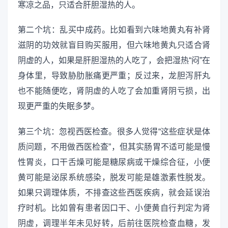
寒凉之品，只适合肝胆湿热的人。
第二个坑：乱买中成药。比如看到六味地黄丸有补肾
滋阴的功效就盲目购买服用，但六味地黄丸只适合肾
阴虚的人，如果是肝胆湿热的人吃了，会把湿热“闷”在
身体里，导致胁肋胀痛更严重；反过来，龙胆泻肝丸
也不能随便吃，肾阴虚的人吃了会加重肾阴亏损，出
现更严重的失眠多梦。
第三个坑：忽视西医检查。很多人觉得“这些症状是体
质问题，不用做西医检查”，但其实肠胃不适可能是慢
性胃炎，口干舌燥可能是糖尿病或干燥综合征，小便
黄可能是泌尿系统感染，脱发可能是雄激素性脱发。
如果只调理体质，不排查这些西医疾病，就会延误治
疗时机。比如曾有患者因口干、小便黄自行判定为肾
阴虚，调理半年未见好转，后前往医院检查血糖，发