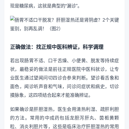
现是糖尿病，这就是典型的“漏诊”。
正确做法：找正规中医科辨证，科学调理
若出现肠胃不适、口干舌燥、小便黄、脱发等持续症
状，最稳妥的做法是前往正规医院中医科就诊，让专
业医生通过望闻问切四诊合参来判断。望诊看舌象和
面色，闻诊听声音和气味，问诊问症状和病史，切诊
摸脉象，这四项结合起来才能准确辨证。
如果确诊是肝胆湿热，医生会用清热利湿、疏肝利胆
的方法。常用的中成药包括龙胆泻肝丸、茵栀黄颗
粒、消炎利胆片等，这些是临床治疗肝胆湿热的常用