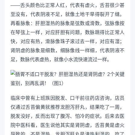
——舌头颜色比正常人红，代表有虚火，舌苔很少甚
至没有，代表阴液不足，就像土地干旱得裂开了缝。
再看脉象：肝胆湿热的脉象是弦数或滑数，弦脉像按
在琴弦上一样，对应肝胆有问题，数脉跳得比正常人
快，对应有热，滑脉像珠子滚过去一样，对应有湿；
肾阴虚的脉象是细数，细脉像线一样细，代表阴液不
足，数脉代表虚热，就像小水流快速流过一样。
临床中曾有上班族因脱发、口干前往药店咨询，店员
仅通过舌苔偏黄就推荐龙胆泻肝丸，结果吃了一周，
脱发没好，反而出现了腹泻、怕冷的症状。后来去医
院中医科看，医生说他其实是肾阴虚，舌苔黄是虚火
导致的，不是湿热，龙胆泻肝丸是清热利湿的，吃了