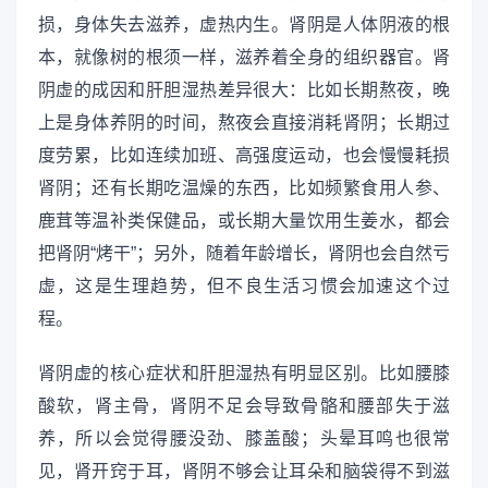
损，身体失去滋养，虚热内生。肾阴是人体阴液的根
本，就像树的根须一样，滋养着全身的组织器官。肾
阴虚的成因和肝胆湿热差异很大：比如长期熬夜，晚
上是身体养阴的时间，熬夜会直接消耗肾阴；长期过
度劳累，比如连续加班、高强度运动，也会慢慢耗损
肾阴；还有长期吃温燥的东西，比如频繁食用人参、
鹿茸等温补类保健品，或长期大量饮用生姜水，都会
把肾阴“烤干”；另外，随着年龄增长，肾阴也会自然亏
虚，这是生理趋势，但不良生活习惯会加速这个过
程。
肾阴虚的核心症状和肝胆湿热有明显区别。比如腰膝
酸软，肾主骨，肾阴不足会导致骨骼和腰部失于滋
养，所以会觉得腰没劲、膝盖酸；头晕耳鸣也很常
见，肾开窍于耳，肾阴不够会让耳朵和脑袋得不到滋