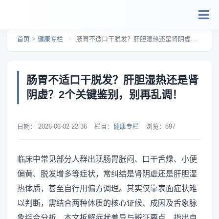
跳转到主要内容
首页
>
健康专栏
>
肠胃不适口干脱发？肝胆湿热还是肾阴虚？2个关键鉴别，别再乱调！
肠胃不适口干脱发？肝胆湿热还是肾
阴虚？2个关键鉴别，别再乱调！
日期：
2026-06-02 22:36
栏目：
健康专栏
浏览：
897
临床中常见部分人群出现肠胃胀闷、口干舌燥、小便
偏黄、脱发增多等症状，常纠结是肾阴虚还是肝胆湿
热体质，甚至自行用偏方调理。其实仅靠表面症状难
以判断，需结合两种体质的核心证候、成因及舌象脉
象综合分析，本文拆解症状差异与辨证要点，指出自