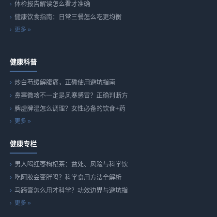
体检报告解读怎么看才准确
健康饮食指南：日常三餐怎么吃更均衡
更多 »
健康科普
炒白芍缓解腹痛，正确使用避坑指南
鼻塞微咳不一定是风寒感冒？正确判断方
脾虚脾湿怎么调理？女性必备的饮食+药
更多 »
健康专栏
男人喝红枣枸杞茶：益处、风险与科学饮
吃阿胶会变胖吗？科学食用方法全解析
马蹄膏怎么用才科学？功效边界与避坑指
更多 »