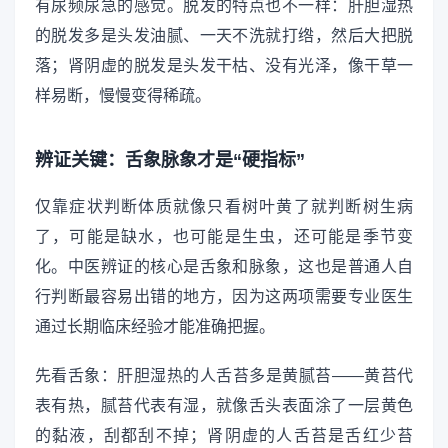
有尿频尿急的感觉。脱发的特点也不一样：肝胆湿热
的脱发多是头发油腻、一天不洗就打绺，然后大把脱
落；肾阴虚的脱发是头发干枯、没有光泽，像干草一
样易断，慢慢变得稀疏。
辨证关键：舌象脉象才是“硬指标”
仅靠症状判断体质就像只看树叶黄了就判断树生病
了，可能是缺水，也可能是生虫，还可能是季节变
化。中医辨证的核心是舌象和脉象，这也是普通人自
行判断最容易出错的地方，因为这两项需要专业医生
通过长期临床经验才能准确把握。
先看舌象：肝胆湿热的人舌苔多是黄腻苔——黄苔代
表有热，腻苔代表有湿，就像舌头表面涂了一层黄色
的黏液，刮都刮不掉；肾阴虚的人舌苔是舌红少苔