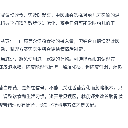
药或调整饮食，需及时就医。中医师会选择对胎儿无影响的温
或指导孕妇适当散步促进运化，避免任何可能影响胎儿的干
制薏苡仁、山药等含淀粉食物的摄入量，需结合血糖情况遵医
波动，调理方案需医生综合评估病情后制定。
适当减少，避免使用过于寒凉的药物。可选择温和的调理方
陈皮泡水喝，陈皮能理气健脾、燥湿化痰，但陈皮性温，湿热
苔白厚黄只是外在信号，不能只关注舌苔变化而忽略根本。只
、调整饮食和生活习惯，避开常见误区，就能逐步改善脾胃状
脾胃调理没有捷径，长期坚持科学方法才是关键。