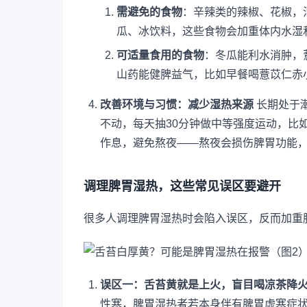
需避免的食物
：辛辣类的辣椒、花椒，
瓜、冰饮料，这些食物会加重体内水湿
可适量食用的食物
：冬瓜能利水消肿，
山药能健脾益气，比如早餐喝薏苡仁赤
改善环境与习惯：减少湿热来源
长期处于
不动，每天抽30分钟做中等强度运动，比
作息，避免熬夜——熬夜会损伤脾胃功能
调理脾胃湿热，这些常见误区要避开
很多人调理脾胃湿热时会陷入误区，反而加重
误区一：舌苔黄就是上火，盲目喝凉茶降
性寒，脾胃湿热者若本身伴有脾胃虚寒症