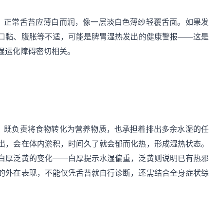
”，正常舌苔应薄白而润，像一层淡白色薄纱轻覆舌面。如果发
口黏、腹胀等不适，可能是脾胃湿热发出的健康警报——这是
湿运化障碍密切相关。
官，既负责将食物转化为营养物质，也承担着排出多余水湿的任
出，会在体内淤积，时间久了就会郁而化热，形成湿热状态。
白厚泛黄的变化——白厚提示水湿偏重，泛黄则说明已有热邪
的外在表现，不能仅凭舌苔就自行诊断，还需结合全身症状综