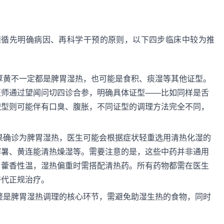
遵循先明确病因、再科学干预的原则，以下四步临床中较为推
厚黄不一定都是脾胃湿热，也可能是食积、痰湿等其他证型。
医师通过望闻问切四诊合参，明确具体证型——比如同样是舌
积型则可能伴有口臭、腹胀，不同证型的调理方法完全不同，
果确诊为脾胃湿热，医生可能会根据症状轻重选用清热化湿的
解暑、黄连能清热燥湿等。需要注意的是，这些中药并非通用
；藿香性温，湿热偏重时需搭配清热药。所有药物都需在医生
替代正规治疗。
整是脾胃湿热调理的核心环节，需避免助湿生热的食物，同时