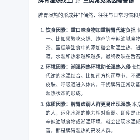
脾胃湿热找上门？三类常见诱因需警惕
脾胃湿热的形成并非偶然，往往与日常习惯和
饮食因素：重口味食物加重脾胃代谢负担
一。比如频繁吃火锅、炸鸡等辛辣油腻食
茶、蛋糕等甜食中的添加糖会助湿生热，
道，水湿和热邪越积越多，最终反映在舌
环境因素：潮湿闷热环境助长湿热入侵
长
代谢的水湿结合。比如南方梅雨季节、不
皮肤、呼吸道进入体内，干扰脾胃正常功
湿热状态的形成。
体质因素：脾胃虚弱人群更易出现湿热
本
的人，运化水湿的能力相对偏弱。即使是
辛辣油腻食物或潮湿环境，就会出现水湿
善，都是脾胃湿热的高发人群。