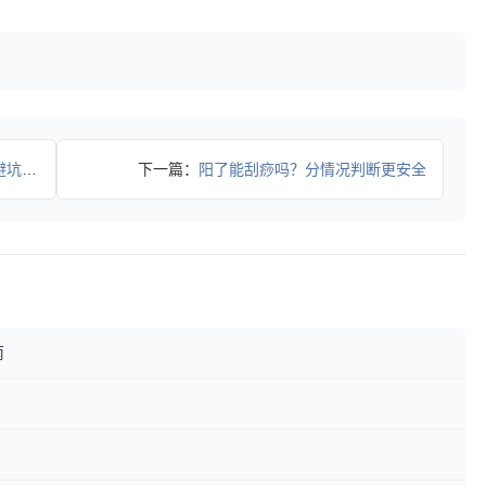
心反酸
下一篇：
阳了能刮痧吗？分情况判断更安全
南