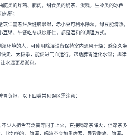
油腻类的炸鸡、肥肉，甜食类的奶茶、蛋糕，生冷类的冰西
和热邪；
薏苡仁需煮烂后健脾渗湿，赤小豆可利水除湿，绿豆能清热，
小豆粥、午餐吃冬瓜炒虾仁，都是温和的调理方式。
潮湿环境的人，可使用除湿设备保持室内通风干燥；避免久坐
如快走、太极拳，能促进气血运行，帮助脾胃运化水湿；规律
，让水湿更易淤积。
脾胃负担，以下四类常见误区需注意：
火
不少人把舌苔泛黄等同于上火，直接喝凉茶降火，但凉茶多
状，比如怕冷、腹泻，喝凉茶会加重虚寒，导致腹痛、腹泻。