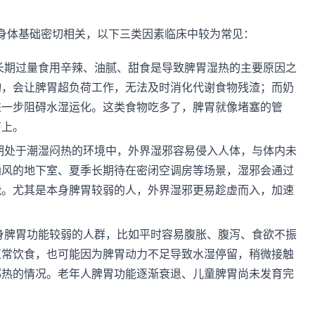
身体基础密切相关，以下三类因素临床中较为常见：
长期过量食用辛辣、油腻、甜食是导致脾胃湿热的主要原因之
物，会让脾胃超负荷工作，无法及时消化代谢食物残渣；而奶
进一步阻碍水湿运化。这类食物吃多了，脾胃就像堵塞的管
苔上。
期处于潮湿闷热的环境中，外界湿邪容易侵入人体，与体内未
通风的地下室、夏季长期待在密闭空调房等场景，湿邪会通过
能。尤其是本身脾胃较弱的人，外界湿邪更易趁虚而入，加速
身脾胃功能较弱的人群，比如平时容易腹胀、腹泻、食欲不振
正常饮食，也可能因为脾胃动力不足导致水湿停留，稍微接触
郁热的情况。老年人脾胃功能逐渐衰退、儿童脾胃尚未发育完