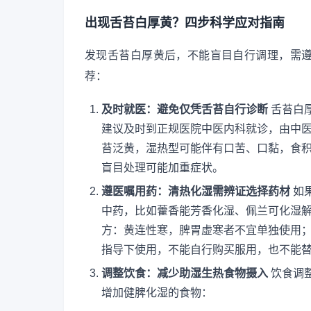
出现舌苔白厚黄？四步科学应对指南
发现舌苔白厚黄后，不能盲目自行调理，需
荐：
及时就医：避免仅凭舌苔自行诊断
舌苔白
建议及时到正规医院中医内科就诊，由中
苔泛黄，湿热型可能伴有口苦、口黏，食
盲目处理可能加重症状。
遵医嘱用药：清热化湿需辨证选择药材
如
中药，比如藿香能芳香化湿、佩兰可化湿
方：黄连性寒，脾胃虚寒者不宜单独使用
指导下使用，不能自行购买服用，也不能
调整饮食：减少助湿生热食物摄入
饮食调
增加健脾化湿的食物：