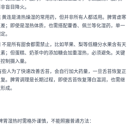
而非盲目降火。
性
黄连是清热燥湿的常用药，但并非所有人都适用。脾胃虚寒
更差；即使是湿热体质，也需搭配藿香、佩兰等化湿药，单一
制定。
口
不是所有甜食都需禁止，比如苹果、梨等低糖分水果含有天
生素；但蛋糕、奶茶中的添加糖会加重湿热，必须避免。关键
要控制摄入量。
有些人为了快速改善舌苔，会自行加大药量，一旦舌苔恢复正
反复。脾胃调理是长期过程，即使舌苔恢复薄白温润，也需继
次形成。
脾胃湿热时需格外谨慎，不能照搬普通方法：