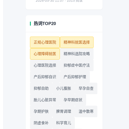
2026-05-30 11:07 · 1015 阅读
热词TOP20
正规心理医院
精神科就医选择
心理障碍就医
精神科选院攻略
心理医院选择
抑郁症中医疗法
产后抑郁自识
产后抑郁护理
抑郁自助
小儿腹胀
早孕自查
胎儿心脏异常
孕早期症状
孕期护肤
脾胃调理
温中散寒
阴虚食补
科学育儿