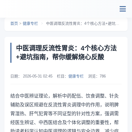
跳转到主要内容
首页
>
健康专栏
>
中医调理反流性胃炎：4个核心方法+避坑指南，帮你缓解烧心反酸
中医调理反流性胃炎：4个核心方法
+避坑指南，帮你缓解烧心反酸
日期：
2026-05-31 02:45
栏目：
健康专栏
浏览：
786
结合中医辨证理论，解析中药配伍、饮食调整、针灸
辅助及误区规避在反流性胃炎调理中的作用，说明脾
胃湿热、肝气犯胃等不同证型的针对性方案，强调需
经医生辨证、中西医结合及个体化调整的重要性，帮
助读者科学认知中医调理的逻辑与安全边界，减少症