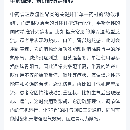
中药调理：辨证配伍是核心
中药调理反流性胃炎的关键并非单一药材的“功效堆
砌”，而是根据患者的具体证型进行配伍，平衡药性的
同时精准针对病机。比如临床常见的脾胃湿热型反
流，患者常表现为烧心、口苦、胃部灼热感，此时会
用到黄连，它的清热燥湿功效能帮助清除脾胃中的湿
热邪气，减少炎症刺激，但黄连苦寒，单独使用容易
损伤脾胃阳气，因此通常会搭配半夏，半夏的降逆止
呕作用不仅能缓解反流、呕吐等症状，其温燥之性还
能中和黄连的苦寒，避免伤胃。再比如肝气犯胃型反
流，患者常因情绪波动加重症状，比如生气后出现烧
心、嗳气，这时会用到柴胡，它能疏肝理气，调节体
内的气机运行，让“犯胃”的肝气回归正常通道，同时可
能搭配枳壳增强理气效果，促进胃动力顺畅。