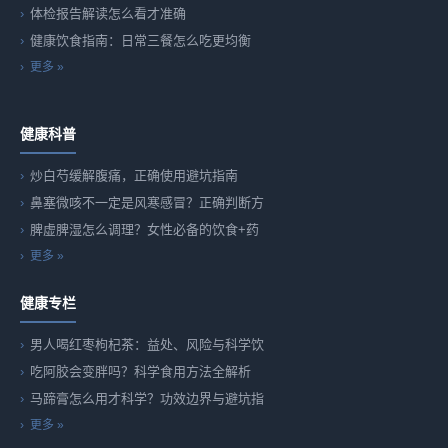
体检报告解读怎么看才准确
健康饮食指南：日常三餐怎么吃更均衡
更多 »
健康科普
炒白芍缓解腹痛，正确使用避坑指南
鼻塞微咳不一定是风寒感冒？正确判断方
脾虚脾湿怎么调理？女性必备的饮食+药
更多 »
健康专栏
男人喝红枣枸杞茶：益处、风险与科学饮
吃阿胶会变胖吗？科学食用方法全解析
马蹄膏怎么用才科学？功效边界与避坑指
更多 »