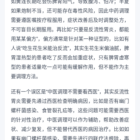
如黄连长期吃会伤脾胃阳气，导致腹泻、怕冷；半夏
如果炮制不当，还可能存在毒性风险，因此中药调理
需要遵医嘱按疗程服用，症状改善后及时调整处方，
不可盲目长期服用。再比如“只要是反流性胃炎，都能
用某某偏方”，偏方通常是针对某一种证型的，比如有
人说“吃生花生米能治反流”，其实生花生米偏油腻，脾
胃湿热型的患者吃了反而会加重症状，只有脾胃虚寒
型的患者适量吃一点可能有缓解作用，但不能作为主
要调理方法。
还有一个误区是“中医调理不需要看西医”，其实反流性
胃炎需要先通过西医检查明确病因，比如是否有幽门
螺杆菌感染、食管裂孔疝等，这些问题可能需要西医
的针对性治疗，中医调理可以作为辅助，帮助改善症
状、减少复发，但不能替代西医的病因治疗。比如如
果有幽门螺杆菌感染，需要先进行四联疗法根除，再