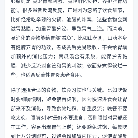
心原则是“减少胃部刺激、减轻消化负担、养护脾胃功
能”。很多患者反流反复，正是因为忽略了饮食细节，
比如经常吃辛辣的火锅、油腻的炸鸡，这些食物会刺
激胃黏膜，加重胃酸分泌，导致胃气上逆。而清淡、
易消化的食物能给胃部“减负”，比如山药粥，山药本身
有健脾养胃的功效，煮成粥后更易吸收，不会给胃增
加额外的消化压力；南瓜汤含有果胶，能保护胃黏
膜，减少反流对食管和胃的刺激；软面条煮得软烂一
些，也适合反流性胃炎患者食用。
除了选择合适的食物，饮食习惯也很关键。比如吃饭
时要细嚼慢咽，避免狼吞虎咽，因为快速进食会让胃
部来不及消化，导致食物堆积，加重反流；晚餐不要
吃太晚，睡前3小时最好不要进食，否则睡觉时胃部还
在工作，容易出现胃气上逆；还要避免过饱，每餐吃
到七八分饱即可，过饱会增加胃内压力，促使胃酸反