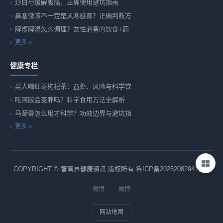
炒白芍缓解腹痛，正确使用避坑指南
鼻塞微咳不一定是风寒感冒？正确判断方
脾虚脾湿怎么调理？女性必备的饮食+药
更多 »
健康专栏
男人喝红枣枸杞茶：益处、风险与科学饮
吃阿胶会变胖吗？科学食用方法全解析
马蹄膏怎么用才科学？功效边界与避坑指
更多 »
COPYRIGHT © 智穹界健康资讯 版权所有
鲁ICP备2025208294号-82
微博
微博
网站地图