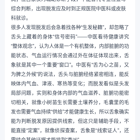
综合判断，出现脱发应及时到正规医院中医科或皮肤
科就诊。
很多人发现脱发后会急着找各种“生发秘籍”，却忽略了
舌头上藏着的身体“信号密码”——中医看待健康讲究
“整体观念”，认为人体是一个有机整体，内部脏腑的功
能状态、气血运行情况会通过外在体征体现出来，舌
象就是其中一个重要“窗口”。中医有“舌为心之苗，又
为脾之外候”的说法，舌头与脏腑经络紧密相连，能反
映体内气血、津液、寒热等变化；而脱发看似是头发
局部问题，实则和身体内部的气血滋养、脏腑功能密
切相关，就像小树苗生长需要土壤养分，毛囊里的毛
发也需要气血持续“供给”才能健康生长，所以舌象确实
能为判断脱发原因提供线索，但这只是辅助手段，不
能直接“定案”，就像侦探查案，舌象是“线索证人”，还
需结合其他证据才能找到“真凶”。