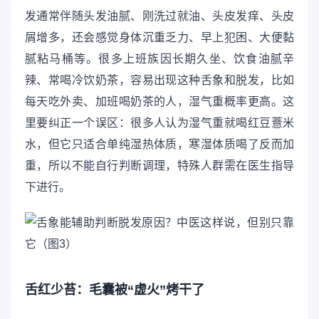
发通常伴随头发油腻、刚洗过就油、头皮发痒、头皮
屑增多，还会感觉身体沉重乏力、早上犯困、大便黏
腻粘马桶等。很多上班族因长期久坐、饮食油腻辛
辣、常喝冷饮奶茶，容易出现这种舌象和脱发，比如
每天吃外卖、加班喝奶茶的人，湿气重概率更高。这
里要纠正一个误区：很多人认为湿气重就喝红豆薏米
水，但它只适合单纯湿热体质，寒湿体质喝了反而加
重，所以不能自行判断调理，特殊人群需在医生指导
下进行。
舌红少苔：毛囊被“虚火”烤干了