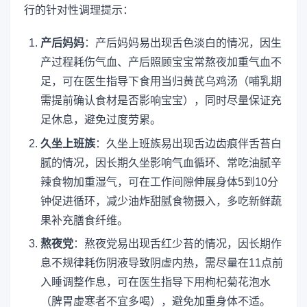
行的针对性调理提示：
产后妈妈
：产后妈妈易出现舌色淡白的情况，因生
产过程耗伤气血、产后照顾宝宝常熬夜加重气血不
足，可在医生指导下食用当归黄芪乌鸡汤（哺乳期
需提前确认食材是否影响宝宝），同时尽量保证充
足休息，避免过度劳累。
久坐上班族
：久坐上班族易出现舌边齿痕伴舌苔白
腻的情况，因长期久坐影响气血循环、常吃油腻辛
辣食物加重湿气，可在工作间隙伸展身体5到10分
钟促进循环，减少油炸甜腻食物摄入，多吃新鲜蔬
果补充膳食纤维。
熬夜党
：熬夜党易出现舌红少苔的情况，因长期作
息不规律耗伤阴液导致阴虚内热，需尽量在11点前
入睡调整作息，可在医生指导下用枸杞菊花泡水
（脾胃虚寒者不宜多喝），避免加重身体不适。