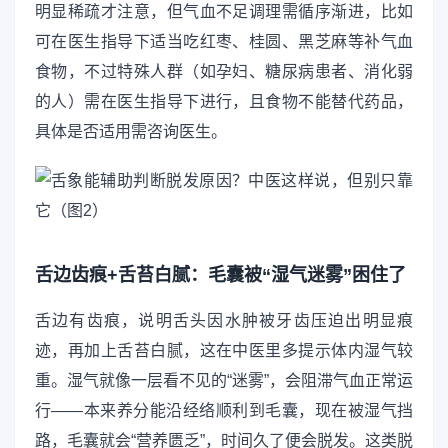
明显稀疏才注意，但气血不足调理需循序渐进，比如
可在医生指导下适当吃红枣、桂圆、黑芝麻等补气血
食物，不过特殊人群（如孕妇、糖尿病患者、消化弱
的人）需在医生指导下进行，且食物不能替代药品，
具体是否适用需咨询医生。
舌边齿痕+舌苔白腻：毛囊被“湿气迷雾”困住了
舌边有齿痕，说明舌头因水肿被牙齿压迫出明显痕
迹，再加上舌苔白腻，这在中医里多提示体内湿气较
重。湿气就像一层看不见的“迷雾”，会阻滞气血正常运
行——本来养分能沿经络顺利到毛囊，现在被湿气挡
路，毛囊就会“营养匮乏”，时间久了便会脱发。这类脱