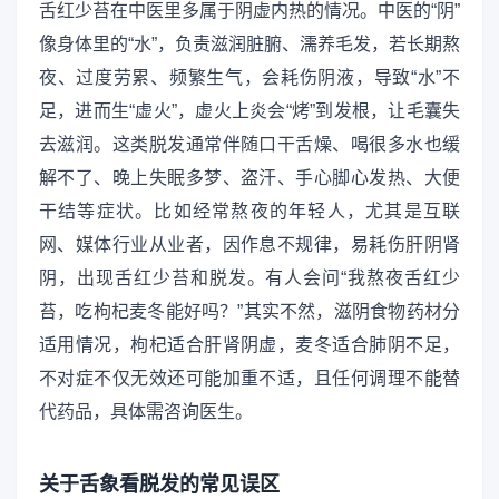
舌红少苔在中医里多属于阴虚内热的情况。中医的“阴”
像身体里的“水”，负责滋润脏腑、濡养毛发，若长期熬
夜、过度劳累、频繁生气，会耗伤阴液，导致“水”不
足，进而生“虚火”，虚火上炎会“烤”到发根，让毛囊失
去滋润。这类脱发通常伴随口干舌燥、喝很多水也缓
解不了、晚上失眠多梦、盗汗、手心脚心发热、大便
干结等症状。比如经常熬夜的年轻人，尤其是互联
网、媒体行业从业者，因作息不规律，易耗伤肝阴肾
阴，出现舌红少苔和脱发。有人会问“我熬夜舌红少
苔，吃枸杞麦冬能好吗？”其实不然，滋阴食物药材分
适用情况，枸杞适合肝肾阴虚，麦冬适合肺阴不足，
不对症不仅无效还可能加重不适，且任何调理不能替
代药品，具体需咨询医生。
关于舌象看脱发的常见误区