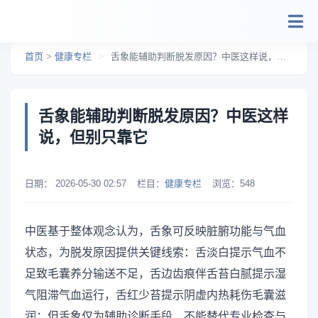
跳转到主要内容
首页
>
健康专栏
>
舌象能辅助判断脱发原因？中医这样说，但别只靠它
舌象能辅助判断脱发原因？中医这样
说，但别只靠它
日期：
2026-05-30 02:57
栏目：
健康专栏
浏览：
548
中医基于整体观念认为，舌象可反映脏腑功能与气血
状态，为脱发原因提供关键线索：舌淡白提示气血不
足致毛囊养分输送不足，舌边齿痕伴舌苔白腻提示湿
气阻滞气血运行，舌红少苔提示阴虚内热耗伤毛囊滋
润；但舌象仅为辅助诊断手段，不能替代专业检查与