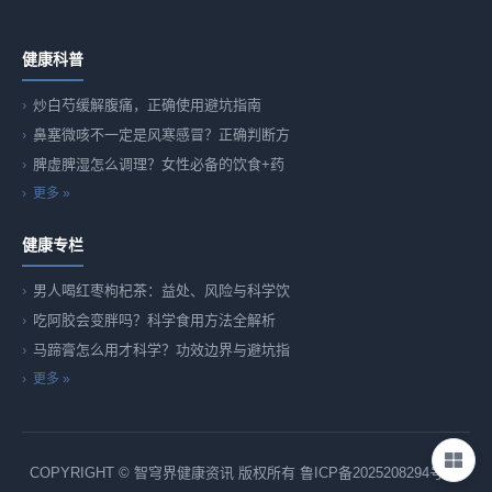
健康科普
炒白芍缓解腹痛，正确使用避坑指南
鼻塞微咳不一定是风寒感冒？正确判断方
脾虚脾湿怎么调理？女性必备的饮食+药
更多 »
健康专栏
男人喝红枣枸杞茶：益处、风险与科学饮
吃阿胶会变胖吗？科学食用方法全解析
马蹄膏怎么用才科学？功效边界与避坑指
更多 »
COPYRIGHT © 智穹界健康资讯 版权所有
鲁ICP备2025208294号-82