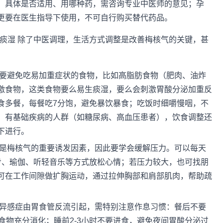
，具体是否适用、用哪种药，需咨询专业中医师的意见；孕
更要在医生指导下使用，不可自行购买替代药品。
化”痰湿 除了中医调理，生活方式调整是改善梅核气的关键，甚
先要避免吃易加重症状的食物，比如高脂肪食物（肥肉、油炸
激食物，这类食物要么易生痰湿，要么会刺激胃酸分泌加重反
食多餐，每餐吃7分饱，避免暴饮暴食；吃饭时细嚼慢咽，不
。有基础疾病的人群（如糖尿病、高血压患者），饮食调整还
下进行。
绪是梅核气的重要诱发因素，因此要学会缓解压力。可以每天
散步、瑜伽、听轻音乐等方式放松心情；若压力较大，也可找朋
可在工作间隙做扩胸运动，通过拉伸胸部和肩部肌肉，帮助疏
咽异感症由胃食管反流引起，需特别注意作息习惯：餐后不要
食物充分消化；睡前2-3小时不要进食，避免夜间胃酸分泌过