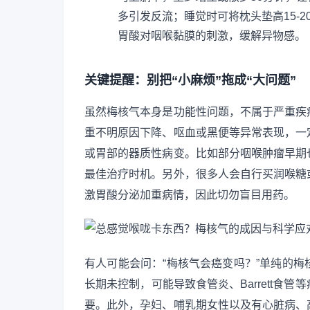
多引发反流；睡觉时可将枕头垫高15-
胃酸对咽喉黏膜的刺激，缓解异物感。
关键提醒：别把“小麻烦”拖成“大问题”
虽然梅核气本身是功能性问题，不属于严重疾
重不明原因下降、呕血或黑便等异常表现，一
或胃部的器质性病变。比如部分咽喉肿瘤早期
最佳治疗时机。另外，很多人会自行买润喉糖
激胃酸分泌加重病情，因此切勿盲目用药。
有人可能会问：“梅核气会癌变吗？”单纯的
长期未控制，可能导致食管炎、Barrett食
要。此外，孕妇、哺乳期女性以及有心脏病、