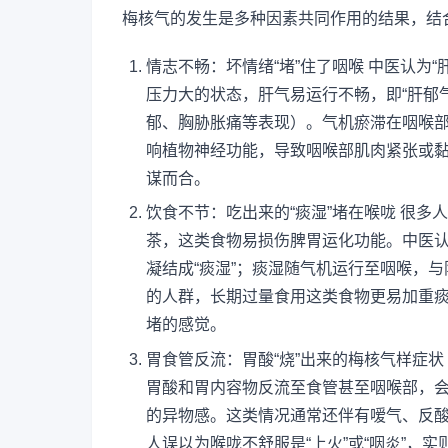
梅核气的发生是多种因素共同作用的结果，结
情志不畅：坏情绪“堵”住了咽喉 中医认为
压力大的状态，肝气易运行不畅，即“肝郁
郁、胸胁胀痛等表现）。气机瘀滞在咽喉
响植物神经功能，导致咽喉部肌肉紧张或黏
谋而合。
饮食不节：吃出来的“痰湿”堵在喉咙 很
茶，这类食物易损伤脾胃运化功能。中医认
凝结成“痰湿”；痰湿随气机运行至咽喉，
的人群，长期过量食用这类食物更易加重
堵的感觉。
胃食管反流：胃酸“烧”出来的梅核气样症
胃酸和胃内容物反流至食管甚至咽喉部，
的异物感。这类情况通常还伴有嗳气、反
人误以为喉咙不舒服是“上火”或“咽炎”，