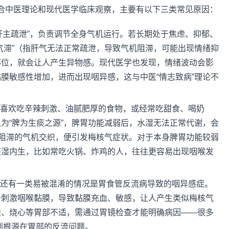
合中医理论和现代医学临床观察，主要有以下三类常见原因：
“肝主疏泄”，负责调节全身气机运行。若长期处于焦虑、抑郁、
气滞”（指肝气无法正常疏泄，导致气机阻滞，可能出现情绪抑
部位，就会让人产生异物感。现代医学也发现，情绪波动会影
膜敏感性增加，进而出现咽异感，这与中医“情志致病”理论不
多人喜欢吃辛辣刺激、油腻肥厚的食物，或经常吃甜食、喝奶
为“脾为生痰之源”，脾胃功能减弱后，水湿无法正常代谢，会
与阻滞的气机交织，便引发梅核气症状。对于本身脾胃功能较弱
痰湿内生，比如常吃火锅、炸鸡的人，往往更容易出现咽喉发
状 还有一类易被混淆的情况是胃食管反流病导致的咽异感症。
会刺激咽喉黏膜，导致黏膜充血、敏感，让人产生类似梅核气
酸、烧心等胃部不适，需通过胃镜检查才能明确病因——很多
实则根源在胃部的反流问题。