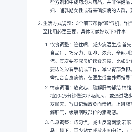
些方剂和中成药均为药品，并非保健品
妇、哺乳期女性或有基础疾病的人群，
生活方式调整：3个细节帮你“通”气机、“
至比用药更重要，具体可做好以下3件事：
饮食调整：管住嘴，减少痰湿生成 首
食品）、巧克力、咖啡、浓茶、辛辣刺
流。其次要养成良好饮食习惯，比如少
要边吃边看手机或工作，减少胃部负担
需结合自身病情，在医生或营养师指导
情志调理：放宽心，疏解肝气郁结 情
抽10-15分钟做深呼吸练习，或通过
友聊天、写日记释放负面情绪。上班族
解肝气，缓解咽喉部位的紧绷感。
作息调整：巧习惯，减少反流刺激 若
马上躺下，至少站立或散步30分钟，让