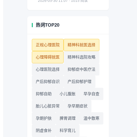
2026-05-30 11:07 · 1015 阅读
热词TOP20
正规心理医院
精神科就医选择
心理障碍就医
精神科选院攻略
心理医院选择
抑郁症中医疗法
产后抑郁自识
产后抑郁护理
抑郁自助
小儿腹胀
早孕自查
胎儿心脏异常
孕早期症状
孕期护肤
脾胃调理
温中散寒
阴虚食补
科学育儿