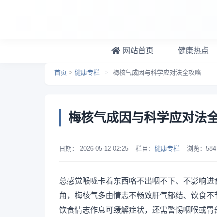
跳转到主要内容
网站首页
健康热点
首页
>
健康专栏
>
梅核气成因与科学应对法全攻略
梅核气成因与科学应对法
日期：
2026-05-12 02:25
栏目：
健康专栏
浏览：
584
总感觉喉咙卡着东西咯不出咽不下、不影响进
角，梅核气多由情志不畅致肝气郁结、饮食不
饮食情志作息可缓解症状，还需警惕咽喉或胃