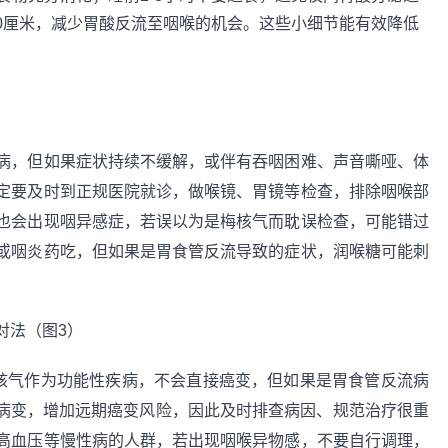
20厘米，减少胃酸反流至咽喉的机会。这些小细节能有效降低
病，但如果症状持续不缓解，或伴有吞咽困难、声音嘶哑、体
定要及时到正规医院就诊，做喉镜、胃镜等检查，排除咽喉部
也会出现咽异感症，若误以为是梅核气而耽误检查，可能错过
或咽炎药吃，但如果是胃食管反流导致的症状，润喉糖可能刺
梅核气作为功能性疾病，不会直接癌变，但如果是胃食管反流病
管等病变，增加远期癌变风险，因此及时排查病因、规范治疗很重
高血压等慢性病的人群，若出现咽喉异物感，不要自行调理，