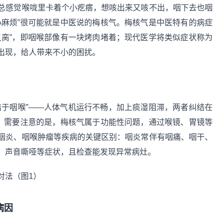
总感觉喉咙里卡着个小疙瘩，想咳出来又咳不出，咽下去也咽
小麻烦”很可能就是中医说的梅核气。梅核气是中医特有的病症
炙脔”，即咽喉部像有一块烤肉堵着；现代医学将类似症状称为
出现，给人带来不小的困扰。
结于咽喉”——人体气机运行不畅，加上痰湿阻滞，两者纠结在
感。需要注意的是，梅核气属于功能性问题，通过喉镜、胃镜等
咽炎、咽喉肿瘤等疾病的关键区别：咽炎常伴有咽痛、咽干、
、声音嘶哑等症状，且检查能发现异常病灶。
病因