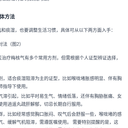
体方法
气机和痰湿，也要调整生活习惯，具体可从以下两方面入手：
医治疗梅核气有多个常用方剂，但需根据个人证型辨证选择，
剂，适合痰湿阻滞为主的证型，比如喉咙堵胀感明显、伴有胸
师指导下使用。
气滞引起，比如平时易生气、情绪低落，还伴有胸胁胀痛、女
使用逍遥丸疏肝解郁，切忌长期自行服用。
群，比如经常感觉胸口胀闷、叹气后会舒服一些，喉咙堵的感
气、缓解气机阻滞，需遵医嘱使用。 需要特别提醒的是，这