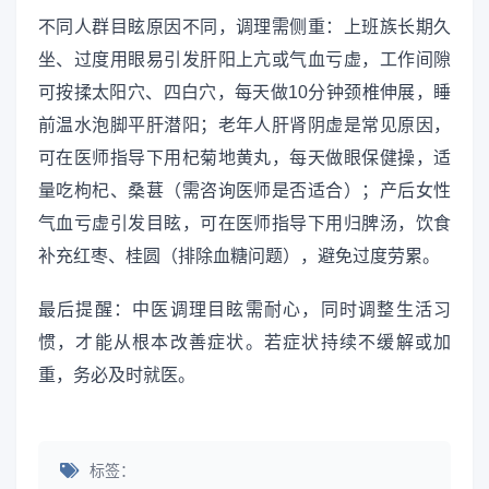
不同人群目眩原因不同，调理需侧重：上班族长期久
坐、过度用眼易引发肝阳上亢或气血亏虚，工作间隙
可按揉太阳穴、四白穴，每天做10分钟颈椎伸展，睡
前温水泡脚平肝潜阳；老年人肝肾阴虚是常见原因，
可在医师指导下用杞菊地黄丸，每天做眼保健操，适
量吃枸杞、桑葚（需咨询医师是否适合）；产后女性
气血亏虚引发目眩，可在医师指导下用归脾汤，饮食
补充红枣、桂圆（排除血糖问题），避免过度劳累。
最后提醒：中医调理目眩需耐心，同时调整生活习
惯，才能从根本改善症状。若症状持续不缓解或加
重，务必及时就医。
标签：