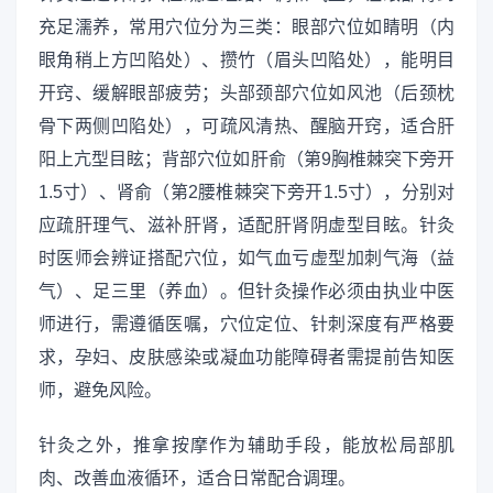
充足濡养，常用穴位分为三类：眼部穴位如睛明（内
眼角稍上方凹陷处）、攒竹（眉头凹陷处），能明目
开窍、缓解眼部疲劳；头部颈部穴位如风池（后颈枕
骨下两侧凹陷处），可疏风清热、醒脑开窍，适合肝
阳上亢型目眩；背部穴位如肝俞（第9胸椎棘突下旁开
1.5寸）、肾俞（第2腰椎棘突下旁开1.5寸），分别对
应疏肝理气、滋补肝肾，适配肝肾阴虚型目眩。针灸
时医师会辨证搭配穴位，如气血亏虚型加刺气海（益
气）、足三里（养血）。但针灸操作必须由执业中医
师进行，需遵循医嘱，穴位定位、针刺深度有严格要
求，孕妇、皮肤感染或凝血功能障碍者需提前告知医
师，避免风险。
针灸之外，推拿按摩作为辅助手段，能放松局部肌
肉、改善血液循环，适合日常配合调理。