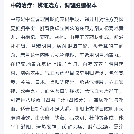
中药治疗：辨证选方，调理脏腑根本
中药是中医调理目眩的基础手段，通过针对性方剂恢
复脏腑平衡：肝肾阴虚型目眩的经典方剂是杞菊地黄
丸，由枸杞、菊花、熟地、山茱萸等药材组成，能滋
补肝肾、益精明目，缓解眼睛干涩、头晕耳鸣等问
题；若目眩伴随明显视物模糊，可选用明目地黄丸，
在杞菊地黄丸基础上增加当归、白芍等养血明目药
材，增强效果。气血亏虚型目眩常用归脾汤，包含党
参、黄芪、白术、当归等成分，能益气健脾、养血安
神，改善乏力、面色苍白等症状；若气血亏虚严重，
可选用八珍汤（四君子汤+四物汤），兼顾补气与补
血，适合长期气血不足人群。肝阳上亢型目眩则用天
麻钩藤饮，由天麻、钩藤、石决明、杜仲等组成，能
平肝潜阳、清热安神，缓解头痛、脾气急躁。需注