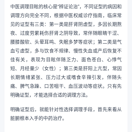
中医调理目眩的核心是“辨证论治”，不同证型的病因和
调理方向完全不同，根据中医权威诊疗指南，临床常
见的证型有三类：第一类是肝肾阴虚型，多因长期熬
夜、过度劳累耗伤肝肾之阴导致，常伴随眼睛干涩、
腰膝酸软、头晕耳鸣、失眠多梦等症状；第二类是气
血亏虚型，多与饮食不规律、慢性失血或产后恢复不
佳有关，表现为目眩伴随乏力、面色苍白、心悸气
短、月经量少（女性）；第三类是肝阳上亢型，常因
长期情绪紧张、压力过大或嗜食辛辣引发，伴随头
痛、脾气急躁、口苦咽干、血压波动等症状。只有先
明确证型，才能选择合适的调理方法。
明确证型后，就能针对性选择调理手段，首先来看从
脏腑根本入手的中药治疗。