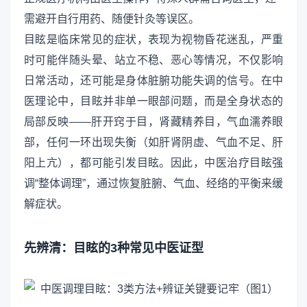
需避开自行用药、随便针灸等误区。
目眩是临床常见的症状，表现为视物昏花迷乱，严重
时可能伴随头晕、站立不稳、恶心等情况，不仅影响
日常活动，还可能是身体脏腑功能失调的信号。在中
医理论中，目眩并非单一眼部问题，而是全身状态的
局部反映——肝开窍于目，肾藏精养目，气血濡养眼
部，任何一环出现失衡（如肝肾阴虚、气血不足、肝
阳上亢），都可能引发目眩。因此，中医治疗目眩强
调“整体调理”，通过恢复脏腑、气血、经络的平衡来缓
解症状。
先辨清：目眩的3种常见中医证型