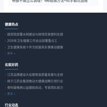
带脉不通怎么调理？4种疏通方法+科学避坑指南
健康热点
国务院部署水网建设与跨境贸易便利化措
2026年卫生健康工作会议部署重点工
卫生健康系统十件为民服务实事推动健康
更多 »
名医好药
江苏品牌建设大会聚焦高质量发展与全球
扬子江药业集团推动大健康战略引领行业
骨科疑难病公益援助启动，专家团队助力
更多 »
行业动态