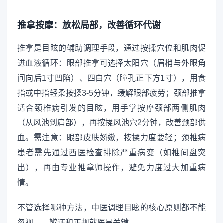
推拿按摩：放松局部，改善循环代谢
推拿是目眩的辅助调理手段，通过按揉穴位和肌肉促
进血液循环：眼部推拿可选择太阳穴（眉梢与外眼角
间向后1寸凹陷）、四白穴（瞳孔正下方1寸），用食
指或中指轻柔按揉3-5分钟，缓解眼部疲劳；颈部推拿
适合颈椎病引发的目眩，用手掌按摩颈部两侧肌肉
（从风池到肩部），再按揉风池穴2分钟，改善颈部供
血。需注意：眼部皮肤娇嫩，按揉力度要轻；颈椎病
患者需先通过西医检查排除严重病变（如椎间盘突
出），再由专业推拿师操作，避免力度过大加重病
情。
不管选择哪种方法，中医调理目眩的核心原则都不能
忽视——辨证和正规就医是关键。