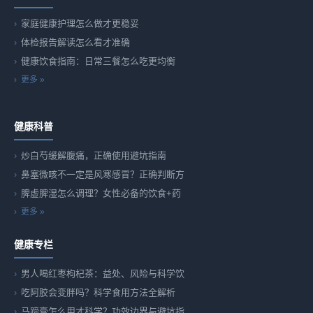
家庭健康护理怎么做才更稳妥
体检报告解读怎么看才准确
健康饮食指南：日常三餐怎么吃更均衡
更多 »
健康科普
炒白芍缓解腹痛，正确使用避坑指南
鼻塞微咳不一定是风寒感冒？正确判断方
脾虚脾湿怎么调理？女性必备的饮食+药
更多 »
健康专栏
男人喝红枣枸杞茶：益处、风险与科学饮
吃阿胶会变胖吗？科学食用方法全解析
马蹄膏怎么用才科学？功效边界与避坑指