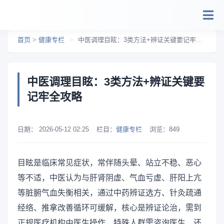
跳转到主要内容
首页
>
健康专栏
>
中医调理目眩：3类方法+辨证关键要记牢全攻略
中医调理目眩：3类方法+辨证关键要
记牢全攻略
日期：
2026-05-12 02:25
栏目：
健康专栏
浏览：
849
目眩是临床常见症状，常伴随头晕、站立不稳、恶心
等不适，中医认为与肝肾阴虚、气血亏虚、肝阳上亢
等脏腑气血失衡相关，通过中药辨证选方、针灸疏通
经络、推拿改善循环可缓解，核心是辨证论治，需到
正规医疗机构由医生操作，特殊人群需咨询医生，还