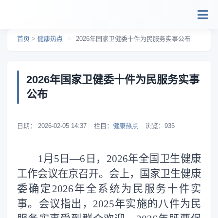
跳转到主要内容
首页
>
健康热点
>
2026年国家卫健委十件为民服务实事公布
2026年国家卫健委十件为民服务实事
公布
日期：
2026-02-05 14:37
栏目：
健康热点
浏览：
935
1
月
5
日
—6
日，
2026
年全国卫生健康
工作会议在京召开。会上，国家卫生健康
委
确定
2026
年全系统为民服务十件实
事。会议指出，
2025
年实施的
八
件为民