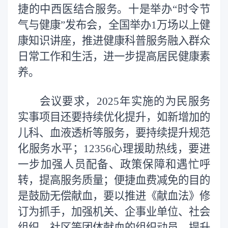
捷的中西医结合服务。十是举办
“
时令节
气与健康
”
发布会，全国举办
1
万场以上健
康知识讲座，推进健康科普服务融入群众
日常工作和生活，进一步提高居民健康素
养。
会议要求，
2025
年实施的为民服务
实事项目还
要
持续优化提升，如新增加的
儿科、血液透析等服务，
要
持续提升规范
化服务水平；
12356
心理援助热线，
要
进
一步加强人员配备、政策保障
和
遇忙呼
转，提高服务质量；便捷血费减免的目的
是鼓励无偿献血，
要
以推进《献血法》修
订为抓手，加强机关、企事业单位、社会
组织、社区等团体献血的组织动员，提升