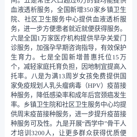
间。五是常住人口超过
6
万的县均能提供
血液透析服务，全国新增
350
家乡镇卫生
院、社区卫生服务中心提供血液透析服
务，进一步方便患者就近就便获得服务。
六是全国
1
万家医疗机构提供早孕关爱门
诊服务，加强孕早期咨询指导，有效保护
生育力。七是全国新增普惠托位
15
万
个，减轻家庭托育负担，因地制宜提高入
托率。八是为满
13
周岁女孩免费提供国
家免疫规划人乳头瘤病毒（
HPV
）疫苗接
种服务，降低感染率和成年后宫颈癌发生
率。乡镇卫生院和社区卫生服务中心均提
供周末疫苗接种服务，进一步提升疫苗接
种服务可及性。九是开展
“
西学中
”
骨干人
才培训
3200
人，让更多群众获得优质便