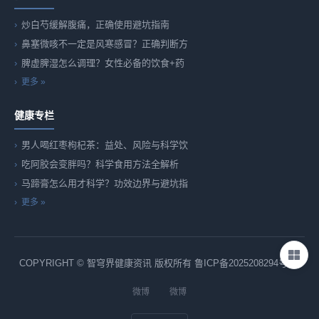
炒白芍缓解腹痛，正确使用避坑指南
鼻塞微咳不一定是风寒感冒？正确判断方
脾虚脾湿怎么调理？女性必备的饮食+药
更多 »
健康专栏
男人喝红枣枸杞茶：益处、风险与科学饮
吃阿胶会变胖吗？科学食用方法全解析
马蹄膏怎么用才科学？功效边界与避坑指
更多 »
COPYRIGHT © 智穹界健康资讯 版权所有
鲁ICP备2025208294号-82
微博
微博