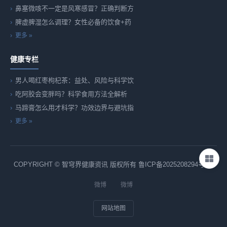
鼻塞微咳不一定是风寒感冒？正确判断方
脾虚脾湿怎么调理？女性必备的饮食+药
更多 »
健康专栏
男人喝红枣枸杞茶：益处、风险与科学饮
吃阿胶会变胖吗？科学食用方法全解析
马蹄膏怎么用才科学？功效边界与避坑指
更多 »
COPYRIGHT © 智穹界健康资讯 版权所有
鲁ICP备2025208294号-82
微博
微博
网站地图