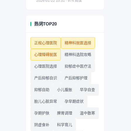
2026-01-22 10:31 · 974 阅读
热词TOP20
正规心理医院
精神科就医选择
心理障碍就医
精神科选院攻略
心理医院选择
抑郁症中医疗法
产后抑郁自识
产后抑郁护理
抑郁自助
小儿腹胀
早孕自查
胎儿心脏异常
孕早期症状
孕期护肤
脾胃调理
温中散寒
阴虚食补
科学育儿