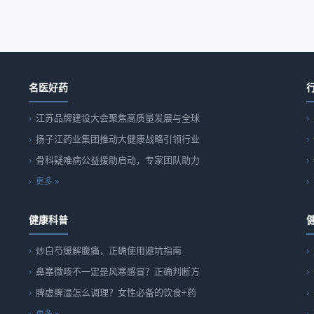
名医好药
江苏品牌建设大会聚焦高质量发展与全球
扬子江药业集团推动大健康战略引领行业
骨科疑难病公益援助启动，专家团队助力
更多 »
健康科普
炒白芍缓解腹痛，正确使用避坑指南
鼻塞微咳不一定是风寒感冒？正确判断方
脾虚脾湿怎么调理？女性必备的饮食+药