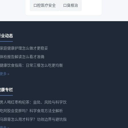
口腔医疗安全
口臭根治
行业动态
家庭健康护理怎么做才更稳妥
体检报告解读怎么看才准确
健康饮食指南：日常三餐怎么吃更均衡
更多 »
健康专栏
男人喝红枣枸杞茶：益处、风险与科学饮
吃阿胶会变胖吗？科学食用方法全解析
马蹄膏怎么用才科学？功效边界与避坑指