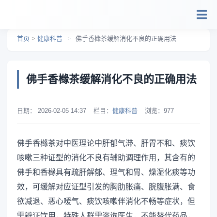
跳转到主要内容
首页
>
健康科普
>
佛手香橼茶缓解消化不良的正确用法
佛手香橼茶缓解消化不良的正确用法
日期：
2026-02-05 14:37
栏目：
健康科普
浏览：
977
佛手香橼茶对中医理论中肝郁气滞、肝胃不和、痰饮
咳嗽三种证型的消化不良有辅助调理作用，其含有的
佛手和香橼具有疏肝解郁、理气和胃、燥湿化痰等功
效，可缓解对应证型引发的胸肋胀痛、脘腹胀满、食
欲减退、恶心嗳气、痰饮咳嗽伴消化不畅等症状，但
需辨证饮用，特殊人群需咨询医生，不能替代药品，