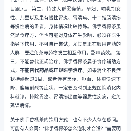
己的证型，或咨询医生（如中医师）的建议，不要盲
目跟风。 第二，特殊人群需谨慎。孕妇、哺乳期女
性、儿童以及患有慢性胃炎、胃溃疡、十二指肠溃疡
等慢性病的患者，身体情况比较特殊。佛手香橼茶虽
然是食疗方，但也可能对身体产生影响，必须在医生
指导下饮用，不可自行尝试；尤其是正在服用胃药的
人群，要避免茶与药物发生相互作用，影响药效。 第
三，不能替代正规治疗。佛手香橼茶属于食疗辅助方
式，
不能替代药品或正规医学治疗
。如果消化不良症
状持续超过1周，或者伴有黑便、呕血、体重快速下
降、腹痛剧烈等症状，一定要及时到正规医院消化内
科就诊，排除胃癌、胃溃疡出血等器质性疾病，避免
延误病情。
关于佛手香橼茶的饮用方式，也有不少人存在疑问。
可能有人会问：“佛手香橼茶怎么泡制才合适？”需要明