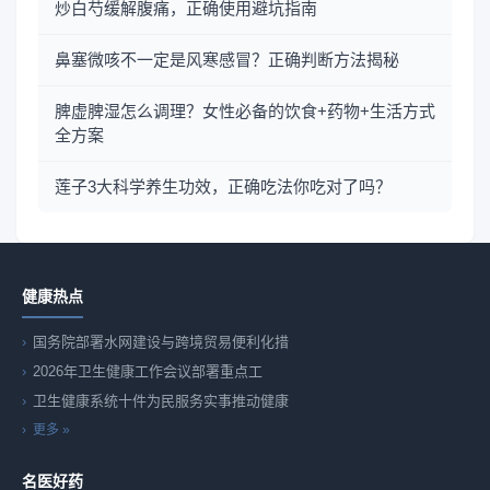
炒白芍缓解腹痛，正确使用避坑指南
鼻塞微咳不一定是风寒感冒？正确判断方法揭秘
脾虚脾湿怎么调理？女性必备的饮食+药物+生活方式
全方案
莲子3大科学养生功效，正确吃法你吃对了吗？
健康热点
国务院部署水网建设与跨境贸易便利化措
2026年卫生健康工作会议部署重点工
卫生健康系统十件为民服务实事推动健康
更多 »
名医好药