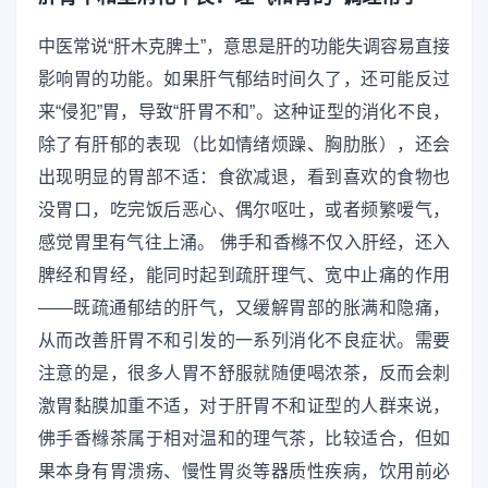
中医常说“肝木克脾土”，意思是肝的功能失调容易直接
影响胃的功能。如果肝气郁结时间久了，还可能反过
来“侵犯”胃，导致“肝胃不和”。这种证型的消化不良，
除了有肝郁的表现（比如情绪烦躁、胸肋胀），还会
出现明显的胃部不适：食欲减退，看到喜欢的食物也
没胃口，吃完饭后恶心、偶尔呕吐，或者频繁嗳气，
感觉胃里有气往上涌。 佛手和香橼不仅入肝经，还入
脾经和胃经，能同时起到疏肝理气、宽中止痛的作用
——既疏通郁结的肝气，又缓解胃部的胀满和隐痛，
从而改善肝胃不和引发的一系列消化不良症状。需要
注意的是，很多人胃不舒服就随便喝浓茶，反而会刺
激胃黏膜加重不适，对于肝胃不和证型的人群来说，
佛手香橼茶属于相对温和的理气茶，比较适合，但如
果本身有胃溃疡、慢性胃炎等器质性疾病，饮用前必