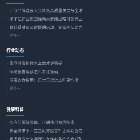
江苏品牌建设大会聚焦高质量发展与全球
扬子江药业集团推动大健康战略引领行业
骨科疑难病公益援助启动，专家团队助力
更多 »
行业动态
家庭健康护理怎么做才更稳妥
体检报告解读怎么看才准确
健康饮食指南：日常三餐怎么吃更均衡
更多 »
健康科普
炒白芍缓解腹痛，正确使用避坑指南
鼻塞微咳不一定是风寒感冒？正确判断方
脾虚脾湿怎么调理？女性必备的饮食+药