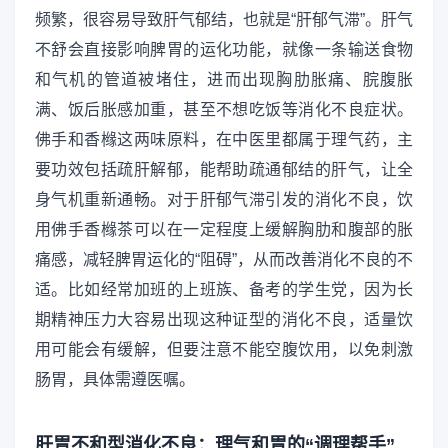
频繁，很容易导致肝气郁结，也就是“肝郁气滞”。肝气
不舒会直接影响脾胃的运化功能，就像一条输送食物
和气机的管道被堵住，进而出现胸肋胀痛、脘腹胀
满、饭后胀感加重，甚至不想吃饭等消化不良症状。
佛手和香橼这两味原料，在中医里都属于理气药，主
要功效包括疏肝解郁，能帮助疏通郁结的肝气，让全
身气机重新通畅。对于肝郁气滞引发的消化不良，饮
用佛手香橼茶可以在一定程度上缓解胸肋和腹部的胀
痛感，减轻脾胃运化的“阻碍”，从而改善消化不良的不
适。比如经常加班的上班族、备考的学生党，因为长
期精神压力大容易出现这种证型的消化不良，适量饮
用可能会有缓解，但要注意不能空腹饮用，以免刺激
肠胃，具体需遵医嘱。
肝胃不和型消化不良：理气和胃的“调理帮手”