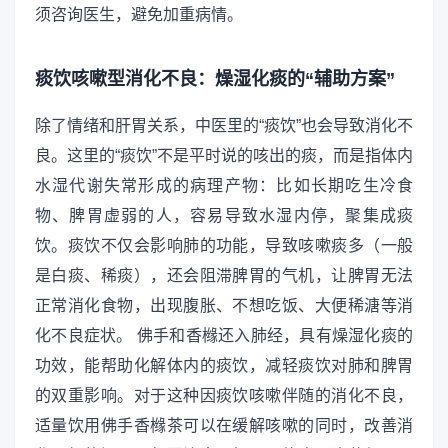
须咨询医生，避免加重病情。
痰饮咳嗽型消化不良：燥湿化痰的“辅助方案”
除了情绪和肝胃关系，中医里的“痰饮”也会导致消化不
良。这里的“痰饮”不是平时说的咳出的痰，而是指体内
水湿代谢失常形成的病理产物：比如长期吃生冷食
物、脾胃虚弱的人，容易导致水湿内停，聚集成痰
饮。痰饮不仅会影响肺的功能，导致咳嗽痰多（一般
是白痰、稀痰），还会阻滞脾胃的气机，让脾胃无法
正常消化食物，出现腹胀、不想吃饭、大便稀溏等消
化不良症状。 佛手和香橼还入肺经，具有燥湿化痰的
功效，能帮助化解体内的痰饮，减轻痰饮对肺和脾胃
的双重影响。对于这种因痰饮咳嗽伴随的消化不良，
适量饮用佛手香橼茶可以在缓解咳嗽的同时，改善消