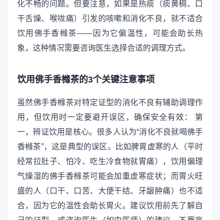
化不畅的问题。但要注意，如果是热痰（痰黄稠、口
干舌燥、喉咙痛）引发的咳嗽和消化不良，就不适合
饮用佛手香橼茶——因为它偏温性，可能会助长热
象，这种情况需要咨询医生选择合适的调理方式。
饮用佛手香橼茶的3个关键注意事项
虽然佛手香橼茶对特定证型的消化不良有辅助调理作
用，但饮用时一定要避开误区，确保安全有效： 第
一，辨证饮用是核心。很多人认为“消化不良就喝佛手
香橼茶”，这是典型的误区。比如脾胃虚寒的人（平时
经常拉肚子、怕冷、吃生冷食物就胃痛），饮用偏理
气燥湿的佛手香橼茶可能会加重虚寒症状；而胃火旺
盛的人（口干、口苦、大便干结、牙龈肿痛）也不适
合，因为它的温性会助长胃火。建议饮用前先了解自