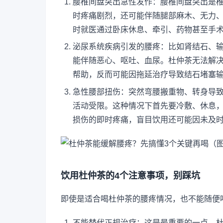
腰椎间盘突出急性发作：腰椎间盘突出是
时疼痛剧烈，还可能伴随腿部麻木、无力
时就医通过卧床休息、牵引、药物甚至手
泌尿系统疾病引发的腰疼：比如肾结石、
能伴随恶心、呕吐、血尿。杜仲茶无法解
帮助，反而可能因拖延治疗导致结石堵塞
急性腰部扭伤：突然弯腰搬重物、转身导
活动受限。这种情况下首先要冷敷、休息
损伤的即时疼痛，盲目饮用还可能因未及
饮用杜仲茶的4个注意事项，别踩坑
即使是适合喝杜仲茶的腰疼情况，也不能随便
不能替代正规治疗：这是最重要的一点，