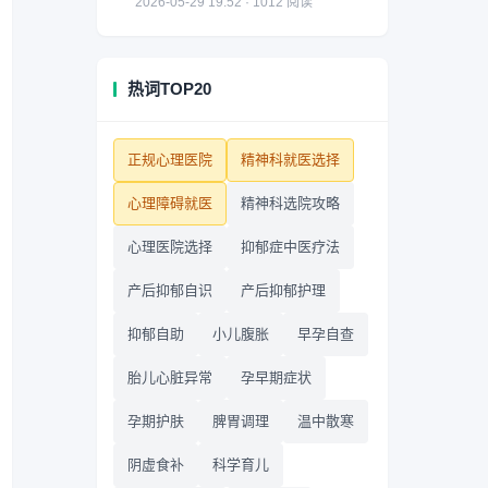
2026-05-29 19:52 · 1012 阅读
热词TOP20
正规心理医院
精神科就医选择
心理障碍就医
精神科选院攻略
心理医院选择
抑郁症中医疗法
产后抑郁自识
产后抑郁护理
抑郁自助
小儿腹胀
早孕自查
胎儿心脏异常
孕早期症状
孕期护肤
脾胃调理
温中散寒
阴虚食补
科学育儿