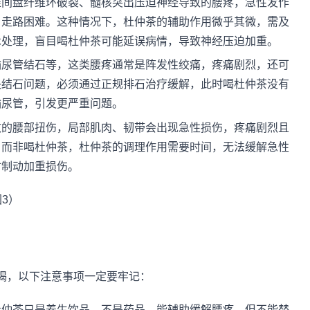
椎间盘纤维环破裂、髓核突出压迫神经导致的腰疼，急性发作
、走路困难。这种情况下，杜仲茶的辅助作用微乎其微，需及
术处理，盲目喝杜仲茶可能延误病情，导致神经压迫加重。
输尿管结石等，这类腰疼通常是阵发性绞痛，疼痛剧烈，还可
决结石问题，必须通过正规排石治疗缓解，此时喝杜仲茶没有
输尿管，引发更严重问题。
致的腰部扭伤，局部肌肉、韧带会出现急性损伤，疼痛剧烈且
，而非喝杜仲茶，杜仲茶的调理作用需要时间，无法缓解急性
时制动加重损伤。
喝，以下注意事项一定要牢记：
杜仲茶只是养生饮品，不是药品，能辅助缓解腰疼，但不能替