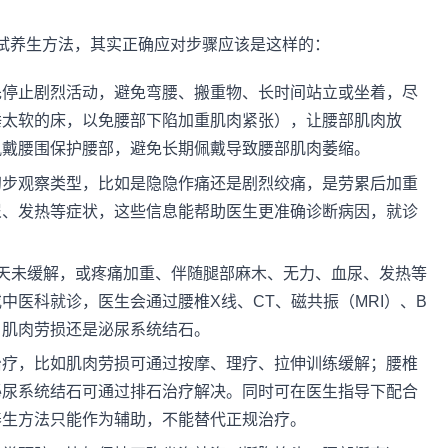
试养生方法，其实正确应对步骤应该是这样的：
先停止剧烈活动，避免弯腰、搬重物、长时间站立或坐着，尽
睡太软的床，以免腰部下陷加重肌肉紧张），让腰部肌肉放
佩戴腰围保护腰部，避免长期佩戴导致腰部肌肉萎缩。
初步观察类型，比如是隐隐作痛还是剧烈绞痛，是劳累后加重
尿、发热等症状，这些信息能帮助医生更准确诊断病因，就诊
天未缓解，或疼痛加重、伴随腿部麻木、无力、血尿、发热等
中医科就诊，医生会通过腰椎X线、CT、磁共振（MRI）、B
、肌肉劳损还是泌尿系统结石。
治疗，比如肌肉劳损可通过按摩、理疗、拉伸训练缓解；腰椎
泌尿系统结石可通过排石治疗解决。同时可在医生指导下配合
养生方法只能作为辅助，不能替代正规治疗。