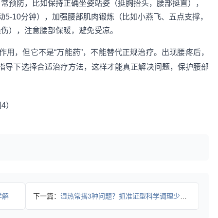
日常预防，比如保持正确坐姿站姿（挺胸抬头，腰部挺直），
动5-10分钟），加强腰部肌肉锻炼（比如小燕飞、五点支撑，
损伤），注意腰部保暖，避免受凉。
作用，但它不是“万能药”，不能替代正规治疗。出现腰疼后，
指导下选择合适治疗方法，这样才能真正解决问题，保护腰部
详解
下一篇：
湿热常搭3种问题？抓准证型科学调理少走弯路