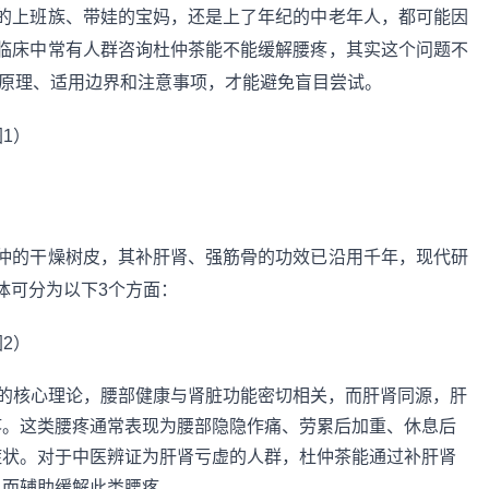
的上班族、带娃的宝妈，还是上了年纪的中老年人，都可能因
临床中常有人群咨询杜仲茶能不能缓解腰疼，其实这个问题不
作用原理、适用边界和注意事项，才能避免盲目尝试。
仲的干燥树皮，其补肝肾、强筋骨的功效已沿用千年，现代研
体可分为以下3个方面：
”的核心理论，腰部健康与肾脏功能密切相关，而肝肾同源，肝
疼。这类腰疼通常表现为腰部隐隐作痛、劳累后加重、休息后
症状。对于中医辨证为肝肾亏虚的人群，杜仲茶能通过补肝肾
从而辅助缓解此类腰疼。