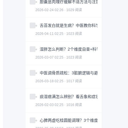
胆囊息肉理疗缓解不适方法与注意事项
2026-02-24 02:26 · 1029 阅读
舌苔发白就是生病？中医教你科学判断与调理全攻
2026-04-11 02:25 · 1023 阅读
湿胖怎么判断？2个维度自查+科学调理指南
2026-03-07 02:25 · 1023 阅读
中医调骨质疏松：3脏腑逻辑与避坑指南｜科学护
2026-03-18 02:25 · 1017 阅读
痰湿痞满怎么辨别？看舌象和症状
2026-02-03 02:25 · 1016 阅读
心脾两虚吃桂圆能调理？3个维度帮你科学改善