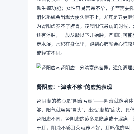
动生殖功能；女性容易宫寒不孕，子宫需要
消化系统会出现大便久泄不止，尤其是五更泄
为肾阳虚养不了脾胃，凌晨阳气最弱的时候，消
还有浮肿，一般从腰以下开始肿，严重时可能
走水湿，水积在身体里，跑到心肺就会心慌咳
或轻重不同。
肾阴虚：“津液不够”的虚热表现
肾阴虚的核心是“阴液亏虚”——阴液就像身
够，阳气就容易“冒头”，出现“虚热”症状，
肾阳虚不同，肾阴虚的疼多是隐痛或干涩痛，
于耳，阴液不够耳朵就养不好，耳鸣像蝉叫