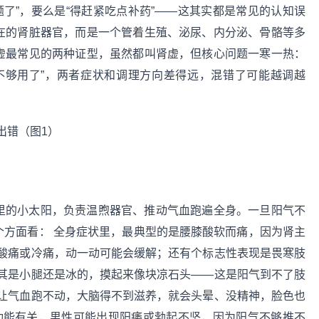
了”，要么是“得赶紧吃点补药”——这其实都是常见的认知误
在在的肾脏器官，而是一个管着生殖、泌尿、内分泌、骨骼等多
肾虚最常见的两种证型，虽然都叫肾虚，但核心问题一寒一热：
液不够用了”，两者症状和调理方向差得远，混错了可能越调越
体里的小太阳，负责温煦器官、推动气血跑遍全身。一旦阳气不
个方面看： 全身症状里，最典型的是腰膝酸软而痛，因为肾主
酸痛或冷痛，动一动可能会缓解；还有个标志性表现是畏寒肢
其是小腿还是冰的，摸起来像块凉石头——这是阳气到不了肢
让气血跑不动，大脑得不到滋养，就会头晕、没精神，脸色也
功能有关，男性可能出现阳痿或勃起不坚，因为阳气不够推不