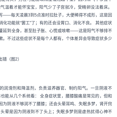
阳气温着才能怀宝宝，阳气少了子宫就冷，受精卵没法着床。
泻——每天凌晨3到5点准时拉肚子，大便稀得不成形，这是因
化功能就“罢工”了；有的还会没胃口、消化不良。 其他症状
蔓延到全身，甚至肚子胀、心慌或咳嗽——这是阳气不够排不
嗽。不过这些症状不是每个人都有，个体差异会导致症状多少
体的润滑剂和降温剂，负责滋养器官、制约阳气。一旦阴液不
具体也能从几个系统看： 全身症状里，腰膝酸痛是常见的，但和
因为阴液不够润不了腰膝；还会头晕耳鸣、失眠多梦，肾开窍
，头晕是因为阴液到不了头上；失眠多梦则是虚热扰得心神不