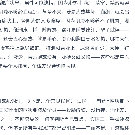
统症状里，男性可能遗精，因为虚热“打扰”了精室，精液就容
阴液不够经血就少，甚至不来，要是虚热烧坏了血络，就会出
表症状上，肾阴虚的人多偏瘦，因为阴液不够养不了肌肉；潮
发热，像潮水一样一阵阵热，盗汗是睡觉出汗、醒了就停——
；还会五心烦热，就是手心、脚心和胸口莫名发热，哪怕天气
虚热往上跑导致的。 排泄和舌脉上，尿液黄而少，大便干得
红、津液少，舌苔薄或没有，脉搏又细又快——这些都是中医
是每个人都有，个体差异会影响表现。
或乱调理，以下是几个常见误区： 误区一：肾虚=性功能下
其实肾虚的症状能波及全身——腰膝酸软、没精神、消化差、
之一，不能只靠这一点就判断自己肾虚。 误区二：手脚冰凉
状，但不是所有手脚冰凉都是肾阳虚——气血不足、血液循环