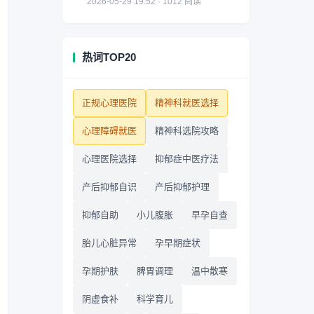
2026-05-29 19:52 · 1012 阅读
热词TOP20
正规心理医院
精神科就医选择
心理障碍就医
精神科选院攻略
心理医院选择
抑郁症中医疗法
产后抑郁自识
产后抑郁护理
抑郁自助
小儿腹胀
早孕自查
胎儿心脏异常
孕早期症状
孕期护肤
脾胃调理
温中散寒
阴虚食补
科学育儿