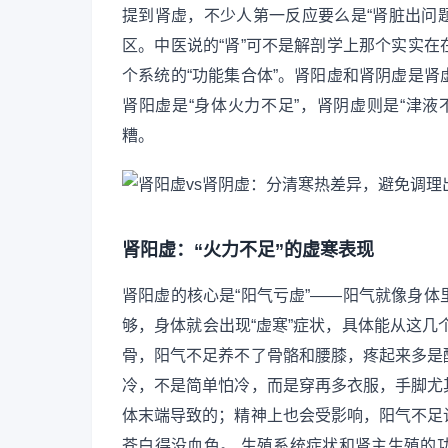
提到肾虚，不少人第一反应要么是“肾脏出问题
区。中医说的“肾”可不是解剖学上那个实实
个系统的“功能集合体”。肾阳虚和肾阴虚是
肾阳虚是“身体火力不足”，肾阴虚则是“津
糟。
肾阳虚：“火力不足”的虚寒表现
肾阳虚的核心是“阳气亏虚”——阳气就像身
够，身体就会出现“虚寒”症状，具体能从这几
骨，阳气不足养不了骨骼和腰膝，疼起来多是
冷，不是简单怕冷，而是穿再多衣服，手脚尤
体末端导致的；精神上也会受影响，阳气不足
苍白得没血色。 生殖系统症状和肾主生殖的