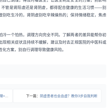
别自己调理，得及时看医生，让医生制定安全的方案，别影响
。不管是肾阳虚还是肾阴虚，都得配合健康的生活习惯——别
虚别吃生冷的，肾阴虚别吃辛辣燥热的；保持情绪稳定，焦虑
怕冷一个怕热，调理方向完全不同。了解两者的差异能帮你初
出现相关症状且持续不缓解，建议及时去正规医院的中医科或
性化方案，别自行调理导致健康风险。
你缓解
下一篇：
阴虚患者也会血虚？教你3步自我判断