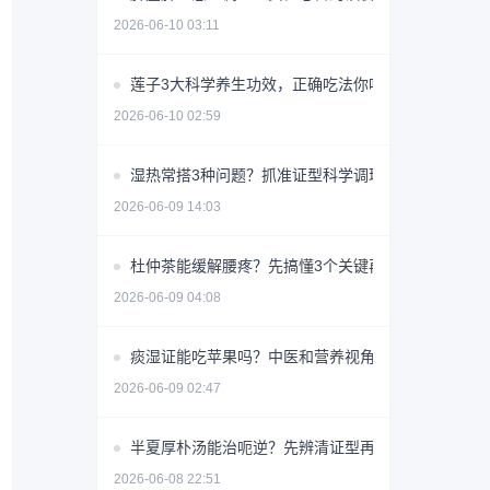
2026-06-10 03:11
莲子3大科学养生功效，正确吃法你吃对了吗？
2026-06-10 02:59
湿热常搭3种问题？抓准证型科学调理少走弯路
2026-06-09 14:03
杜仲茶能缓解腰疼？先搞懂3个关键再喝
2026-06-09 04:08
痰湿证能吃苹果吗？中医和营养视角详解
2026-06-09 02:47
半夏厚朴汤能治呃逆？先辨清证型再用
2026-06-08 22:51