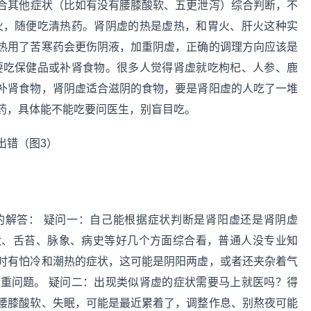
合其他症状（比如有没有腰膝酸软、五更泄泻）综合判断，不
火，随便吃清热药。肾阴虚的热是虚热，和胃火、肝火这种实
热用了苦寒药会更伤阴液，加重阴虚，正确的调理方向应该是
要吃保健品或补肾食物。很多人觉得肾虚就吃枸杞、人参、鹿
补肾食物，肾阴虚适合滋阴的食物，要是肾阳虚的人吃了一堆
药，具体能不能吃要问医生，别盲目吃。
的解答： 疑问一：自己能根据症状判断是肾阳虚还是肾阴虚
状、舌苔、脉象、病史等好几个方面综合看，普通人没专业知
时有怕冷和潮热的症状，这可能是阴阳两虚，或者还夹杂着气
重问题。 疑问二：出现类似肾虚的症状需要马上就医吗？得
腰膝酸软、失眠，可能是最近累着了，调整作息、别熬夜可能