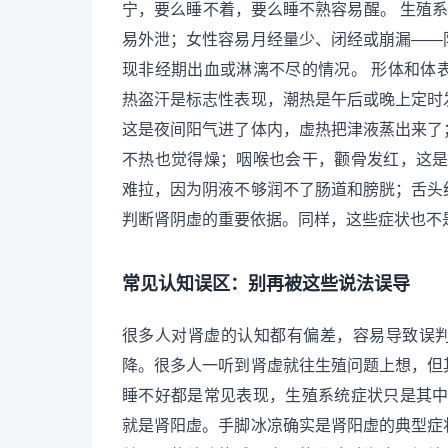
宁，要么睡不着，要么睡不熟容易醒。 生殖系
易外泄；女性容易月经量少、闭经或崩漏——
现非经期出血或淋漓不尽的情况。 形体和体
热盗汗是标志性表现，潮热是午后或晚上定时
这是夜间阳气进了体内，虚热把津液蒸出来了
不热也觉得燥；咽喉也会干，颧骨发红，这是
难拉，因为阴液不够润不了肠道和膀胱；舌头
判断肾阴虚的重要依据。同样，这些症状也不
常见认知误区：别再被这些说法误导
很多人对肾虚的认知都有偏差，容易导致误判
降。很多人一听到肾虚就往生殖问题上想，但
睡不好都是常见表现，生殖系统症状只是其中
就是肾阳虚。手脚冰凉确实是肾阳虚的典型症