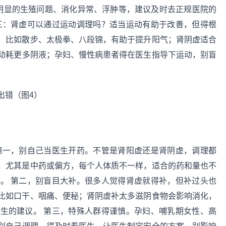
明显的生殖问题、消化异常、浮肿等，建议及时去正规医院的
三：肾虚可以通过运动调理吗？适当运动有助于改善，但得根
，比如散步、太极拳、八段锦，有助于提升阳气；肾阴虚适合
动耗更多阴液；孕妇、慢性病患者得在医生指导下运动，别盲
第一，别自己当医生开药。不管是肾阳虚还是肾阴虚，调理都
，尤其是中药或偏方，每个人体质不一样，适合的药和量也不
。 第二，别盲目大补。很多人觉得肾虚就得补，但补过头也
比如口干、咽痛、便秘；肾阴虚补太多滋阴食物会影响消化，
生的建议。 第三，特殊人群得谨慎。孕妇、哺乳期女性、高