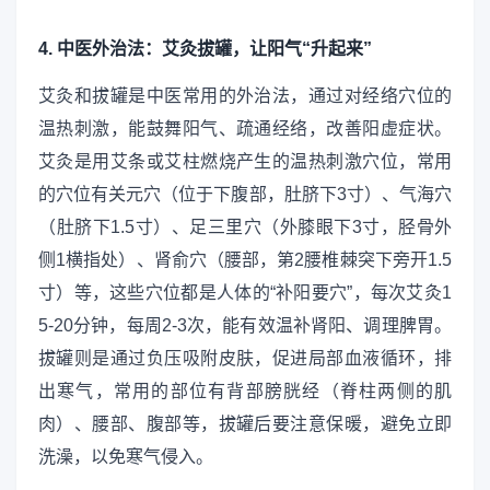
4. 中医外治法：艾灸拔罐，让阳气“升起来”
艾灸和拔罐是中医常用的外治法，通过对经络穴位的
温热刺激，能鼓舞阳气、疏通经络，改善阳虚症状。
艾灸是用艾条或艾柱燃烧产生的温热刺激穴位，常用
的穴位有关元穴（位于下腹部，肚脐下3寸）、气海穴
（肚脐下1.5寸）、足三里穴（外膝眼下3寸，胫骨外
侧1横指处）、肾俞穴（腰部，第2腰椎棘突下旁开1.5
寸）等，这些穴位都是人体的“补阳要穴”，每次艾灸1
5-20分钟，每周2-3次，能有效温补肾阳、调理脾胃。
拔罐则是通过负压吸附皮肤，促进局部血液循环，排
出寒气，常用的部位有背部膀胱经（脊柱两侧的肌
肉）、腰部、腹部等，拔罐后要注意保暖，避免立即
洗澡，以免寒气侵入。