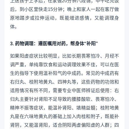
上送孩子上学后，在家做20分钟八段锦；中午吃完饭
后，到小区里快走15分钟；晚上和家人一起在客厅做
原地踏步或拉伸运动，既能增进感情，又能调理身
体。
3. 药物调理：遵医嘱用对药，帮身体“补阳”
如果阳虚症状比较明显，比如长期畏寒怕冷、月经不
调严重，单纯靠饮食和运动调理效果不佳，可以在医
生的指导下使用温补阳气的中成药。常见的中成药有
右归丸、桂附地黄丸、四神丸等，这些药物的功效和
适用情况有所不同，需要专业中医师辨证后使用：右
归丸主要针对肾阳不足导致的腰膝酸软、畏寒怕冷、
精神不振等症状，能温补肾阳、填精益髓；桂附地黄
丸是在六味地黄丸的基础上加入肉桂和附子，既能补
肾阴，又能温肾阳，适合阴阳两虚偏阳虚的人群；四