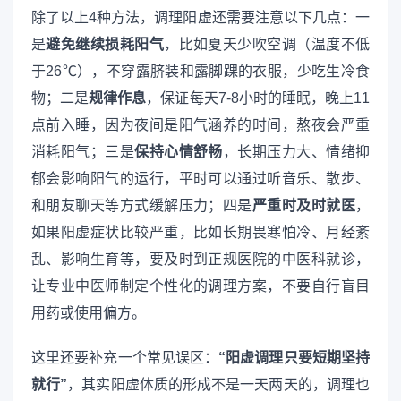
除了以上4种方法，调理阳虚还需要注意以下几点：一
是
避免继续损耗阳气
，比如夏天少吹空调（温度不低
于26℃），不穿露脐装和露脚踝的衣服，少吃生冷食
物；二是
规律作息
，保证每天7-8小时的睡眠，晚上11
点前入睡，因为夜间是阳气涵养的时间，熬夜会严重
消耗阳气；三是
保持心情舒畅
，长期压力大、情绪抑
郁会影响阳气的运行，平时可以通过听音乐、散步、
和朋友聊天等方式缓解压力；四是
严重时及时就医
，
如果阳虚症状比较严重，比如长期畏寒怕冷、月经紊
乱、影响生育等，要及时到正规医院的中医科就诊，
让专业中医师制定个性化的调理方案，不要自行盲目
用药或使用偏方。
这里还要补充一个常见误区：
“阳虚调理只要短期坚持
就行”
，其实阳虚体质的形成不是一天两天的，调理也