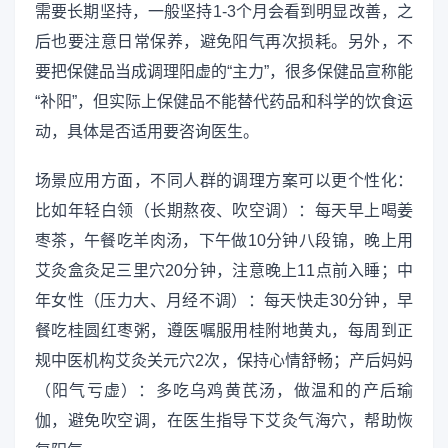
需要长期坚持，一般坚持1-3个月会看到明显改善，之
后也要注意日常保养，避免阳气再次损耗。另外，不
要把保健品当成调理阳虚的“主力”，很多保健品宣称能
“补阳”，但实际上保健品不能替代药品和科学的饮食运
动，具体是否适用要咨询医生。
场景应用方面，不同人群的调理方案可以更个性化：
比如年轻白领（长期熬夜、吹空调）：每天早上喝姜
枣茶，午餐吃羊肉汤，下午做10分钟八段锦，晚上用
艾灸盒灸足三里穴20分钟，注意晚上11点前入睡；中
年女性（压力大、月经不调）：每天快走30分钟，早
餐吃桂圆红枣粥，遵医嘱服用桂附地黄丸，每周到正
规中医机构艾灸关元穴2次，保持心情舒畅；产后妈妈
（阳气亏虚）：多吃乌鸡黄芪汤，做温和的产后瑜
伽，避免吹空调，在医生指导下艾灸气海穴，帮助恢