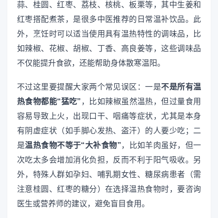
蒜、桂圆、红枣、荔枝、核桃、板栗等，其中生姜和
红枣搭配煮茶，是很多中医推荐的日常温补饮品。此
外，烹饪时可以适当使用具有温热特性的调味品，比
如辣椒、花椒、胡椒、丁香、高良姜等，这些调味品
不仅能提升食欲，还能帮助身体散寒温阳。
不过这里要提醒大家两个常见误区：一是
不是所有温
热食物都能“猛吃”
，比如辣椒虽然温热，但过量食用
容易导致上火，出现口干、咽痛等症状，尤其是本身
有阴虚症状（如手脚心发热、盗汗）的人要少吃；二
是
温热食物不等于“大补食物”
，比如羊肉虽好，但一
次吃太多会增加消化负担，反而不利于阳气吸收。另
外，特殊人群如孕妇、哺乳期女性、糖尿病患者（需
注意桂圆、红枣的糖分）在选择温热食物时，要咨询
医生或营养师的建议，避免盲目食用。