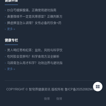
健康科普
炒白芍缓解腹痛，正确使用避坑指南
鼻塞微咳不一定是风寒感冒？正确判断方
脾虚脾湿怎么调理？女性必备的饮食+药
更多 »
健康专栏
男人喝红枣枸杞茶：益处、风险与科学饮
吃阿胶会变胖吗？科学食用方法全解析
马蹄膏怎么用才科学？功效边界与避坑指
更多 »
COPYRIGHT © 智穹界健康资讯 版权所有
鲁ICP备2025208294号-82
微博
微博