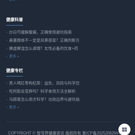
健康科普
炒白芍缓解腹痛，正确使用避坑指南
鼻塞微咳不一定是风寒感冒？正确判断方
脾虚脾湿怎么调理？女性必备的饮食+药
更多 »
健康专栏
男人喝红枣枸杞茶：益处、风险与科学饮
吃阿胶会变胖吗？科学食用方法全解析
马蹄膏怎么用才科学？功效边界与避坑指
更多 »
COPYRIGHT © 智穹界健康资讯 版权所有
鲁ICP备2025208294号-82