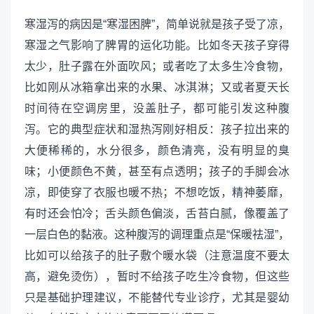
寒湿泻的病因是“寒湿困脾”，简单说就是孩子受了凉，
寒湿之气影响了脾胃的运化功能。比如冬天孩子穿得
太少，肚子露在外面吹风；或者吃了太多生冷食物，
比如刚从冰箱拿出来的水果、冰淇淋；又或者夏天长
时间待在空调房里，没盖肚子，都可能引发这种腹
泻。它的典型症状和湿热泻刚好相反：孩子拉出来的
大便稀稀的，水分很多，颜色清亮，没有明显的臭
味；小便颜色不黄，甚至有点透明；孩子的手脚会冰
凉，即使穿了衣服也暖不热；不想吃饭，精神萎靡，
有时还会怕冷；舌头颜色偏淡，舌苔白腻，像覆盖了
一层白色的黏液。这种腹泻的调理重点是“保暖祛湿”，
比如可以给孩子的肚子敷个暖水袋（注意温度不要太
高，避免烫伤），暂时不给孩子吃生冷食物，但这些
只是基础护理建议，不能替代专业诊疗，尤其是婴幼