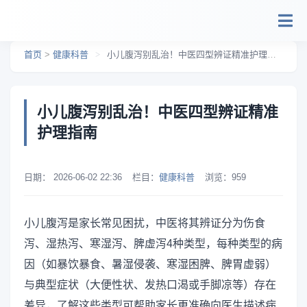
跳转到主要内容
首页
>
健康科普
>
小儿腹泻别乱治！中医四型辨证精准护理指南
小儿腹泻别乱治！中医四型辨证精准
护理指南
日期：
2026-06-02 22:36
栏目：
健康科普
浏览：
959
小儿腹泻是家长常见困扰，中医将其辨证分为伤食
泻、湿热泻、寒湿泻、脾虚泻4种类型，每种类型的病
因（如暴饮暴食、暑湿侵袭、寒湿困脾、脾胃虚弱）
与典型症状（大便性状、发热口渴或手脚凉等）存在
差异，了解这些类型可帮助家长更准确向医生描述病