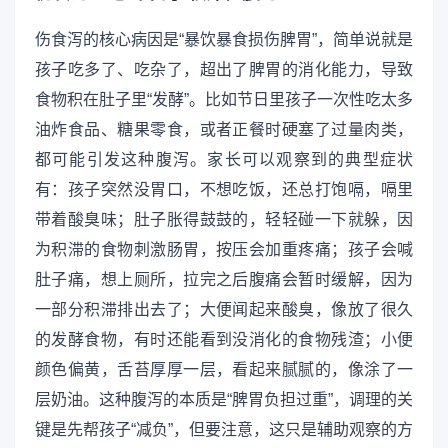
伤食泻的核心病因是“暴饮暴食损伤脾胃”，简单说就是
孩子吃多了、吃杂了，超出了脾胃的消化能力，导致
食物积在肚子里“发酵”。比如节日里孩子一次性吃太多
油炸食品、糖果零食，或者正餐时硬塞了过量肉类，
都可能引发这种腹泻。家长可以观察到的典型症状
有：孩子突然没胃口，不想吃饭，还总打饱嗝，嗝里
带着酸臭味；肚子胀得鼓鼓的，轻轻碰一下就躲，因
为积滞的食物刺激肠胃，按压会加重疼痛；孩子会喊
肚子痛，想上厕所，拉完之后腹痛会暂时缓解，因为
一部分积滞排出去了；大便闻起来酸臭，像放了很久
的发酵食物，有时还能看到没消化的食物残渣；小便
颜色偏黄，舌苔厚厚一层，看起来腻腻的，像涂了一
层奶油。这种腹泻的本质是“脾胃负担过重”，调理的关
键是先帮孩子“减负”，但要注意，这只是辅助观察的方