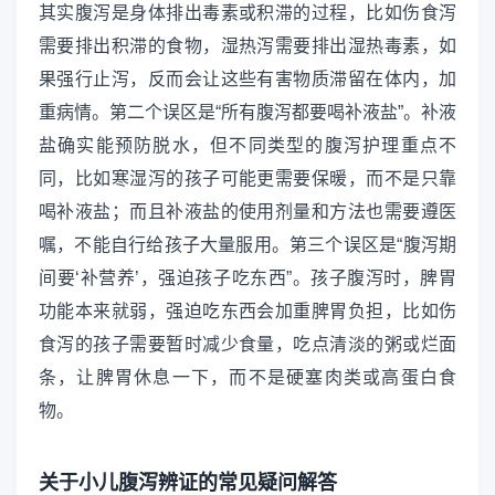
其实腹泻是身体排出毒素或积滞的过程，比如伤食泻
需要排出积滞的食物，湿热泻需要排出湿热毒素，如
果强行止泻，反而会让这些有害物质滞留在体内，加
重病情。第二个误区是“所有腹泻都要喝补液盐”。补液
盐确实能预防脱水，但不同类型的腹泻护理重点不
同，比如寒湿泻的孩子可能更需要保暖，而不是只靠
喝补液盐；而且补液盐的使用剂量和方法也需要遵医
嘱，不能自行给孩子大量服用。第三个误区是“腹泻期
间要‘补营养’，强迫孩子吃东西”。孩子腹泻时，脾胃
功能本来就弱，强迫吃东西会加重脾胃负担，比如伤
食泻的孩子需要暂时减少食量，吃点清淡的粥或烂面
条，让脾胃休息一下，而不是硬塞肉类或高蛋白食
物。
关于小儿腹泻辨证的常见疑问解答