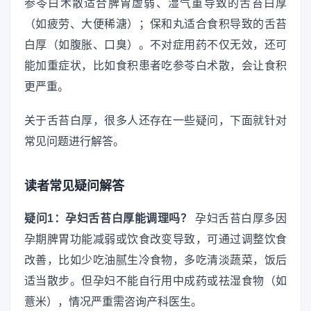
参苓白术散适合脾胃虚弱、湿气重导致的舌苔白厚
（如疲劳、大便稀溏）；保和丸适合食积导致的舌苔
白厚（如腹胀、口臭）。不对症用药不仅无效，还可
能加重症状，比如食积患者吃参苓白术散，会让食积
更严重。
关于舌苔白厚，很多人还存在一些疑问，下面就针对
常见问题进行解答。
读者常见疑问解答
疑问1：孕妇舌苔白厚能调理吗？
孕妇舌苔白厚多因
孕期脾胃功能减弱或饮食改变导致，可通过调整饮食
改善，比如少吃油腻生冷食物，多吃清淡蔬菜，饭后
适当散步。但孕妇不能自行用中成药或祛湿食物（如
薏米），情况严重需咨询产科医生。