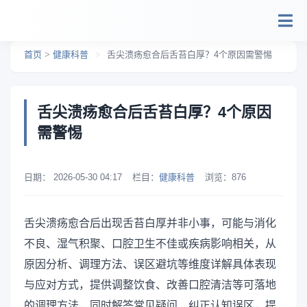
跳转到主要内容
首页
>
健康科普
>
舌尖溃疡愈合后舌苔白厚？4个原因需警惕
舌尖溃疡愈合后舌苔白厚？4个原因
需警惕
日期：
2026-05-30 04:17
栏目：
健康科普
浏览：
876
舌尖溃疡愈合后出现舌苔白厚并非小事，可能与消化
不良、湿气积聚、口腔卫生不佳或疾病影响相关，从
原因分析、调理方法、误区避坑等维度详解具体表现
与应对方式，提供调整饮食、改善口腔清洁等可落地
的调理方法，同时解答常见疑问、纠正认知误区，提