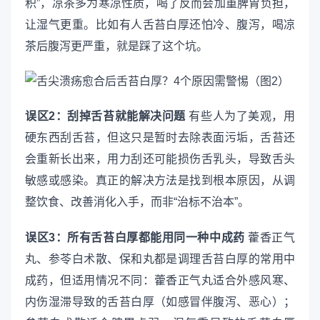
积”，凉茶多为寒凉性质，喝了反而会加重脾胃负担，
让湿气更重。比如有人舌苔白厚还怕冷、腹泻，喝凉
茶后腹泻更严重，就是踩了这个坑。
误区2：刮掉舌苔就能解决问题
有些人为了美观，用
硬东西刮舌苔，但这只是暂时去除表面污垢，舌苔还
会重新长出来，用力刮还可能损伤舌乳头，导致舌头
敏感或感染。真正的解决方法是找到根本原因，从调
整饮食、改善消化入手，而非“治标不治本”。
误区3：所有舌苔白厚都能用同一种中成药
藿香正气
丸、参苓白术散、保和丸都是调理舌苔白厚的常用中
成药，但适用情况不同：藿香正气丸适合外感风寒、
内伤湿滞导致的舌苔白厚（如感冒伴腹泻、恶心）；