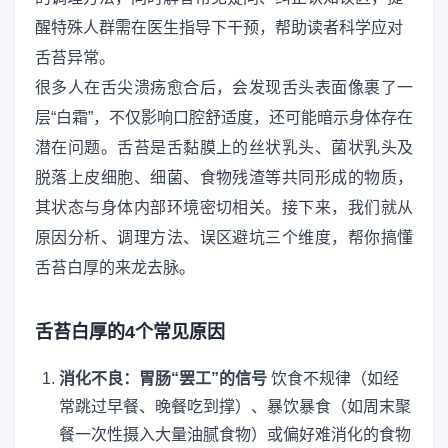
醒特殊人群需在医生指导下干预，帮助读者科学应对
舌苔异常。
很多人在舌尖溃疡愈合后，会发现舌头表面像裹了一
层“白霜”，不仅影响口腔舒适度，还可能暗示身体存在
潜在问题。舌苔是舌黏膜上的丝状乳头、菌状乳头及
脱落上皮细胞、细菌、食物残渣等共同形成的物质，
其状态与身体内部环境密切相关。接下来，我们就从
原因分析、调理方法、误区避坑三个维度，帮你搞懂
舌苔白厚的来龙去脉。
舌苔白厚的4个常见原因
消化不良：胃肠“罢工”的信号
饮食不规律（如经
常跳过早餐、晚餐吃到撑）、暴饮暴食（如周末聚
餐一次性摄入大量油腻食物）或偏好难消化的食物