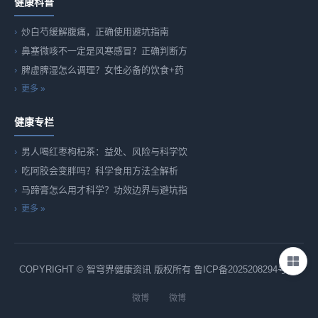
健康科普
炒白芍缓解腹痛，正确使用避坑指南
鼻塞微咳不一定是风寒感冒？正确判断方
脾虚脾湿怎么调理？女性必备的饮食+药
更多 »
健康专栏
男人喝红枣枸杞茶：益处、风险与科学饮
吃阿胶会变胖吗？科学食用方法全解析
马蹄膏怎么用才科学？功效边界与避坑指
更多 »
COPYRIGHT © 智穹界健康资讯 版权所有
鲁ICP备2025208294号-82
微博
微博