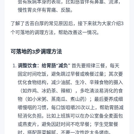
会有疾病本身的表现，比如感冒伴有鼻塞、流涕，
慢性胃炎伴有胃痛、反酸。
了解了舌苔白厚的常见原因后，接下来就为大家介绍3
个可落地的调理方法，帮助改善这一情况。
可落地的3步调理方法
调整饮食：给胃肠“减负”
首先要规律三餐，每天
固定时间吃饭，避免跳过早餐或晚餐过量；其次要
优化食物结构，减少油腻、生冷、辛辣食物的摄入
（如炸鸡、冰奶茶、辣椒），多吃清淡易消化的食
物（如小米粥、蒸南瓜、煮山药）；最后要养成细
嚼慢咽的习惯，每口饭咀嚼20次以上，帮助胃肠减
轻消化负担。比如上班族可以在办公室备全麦面包
或燕麦片，避免因赶时间不吃早餐；学生党聚餐
时，搭配蔬菜解腻，不要一次性吃太多烤肉。