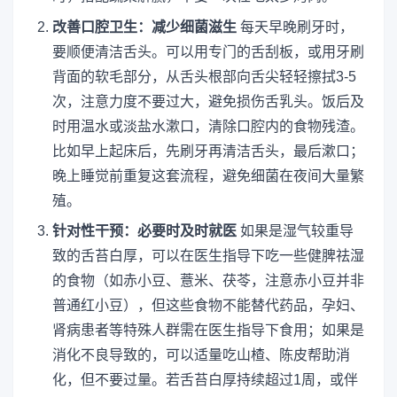
改善口腔卫生：减少细菌滋生
每天早晚刷牙时，
要顺便清洁舌头。可以用专门的舌刮板，或用牙刷
背面的软毛部分，从舌头根部向舌尖轻轻擦拭3-5
次，注意力度不要过大，避免损伤舌乳头。饭后及
时用温水或淡盐水漱口，清除口腔内的食物残渣。
比如早上起床后，先刷牙再清洁舌头，最后漱口；
晚上睡觉前重复这套流程，避免细菌在夜间大量繁
殖。
针对性干预：必要时及时就医
如果是湿气较重导
致的舌苔白厚，可以在医生指导下吃一些健脾祛湿
的食物（如赤小豆、薏米、茯苓，注意赤小豆并非
普通红小豆），但这些食物不能替代药品，孕妇、
肾病患者等特殊人群需在医生指导下食用；如果是
消化不良导致的，可以适量吃山楂、陈皮帮助消
化，但不要过量。若舌苔白厚持续超过1周，或伴