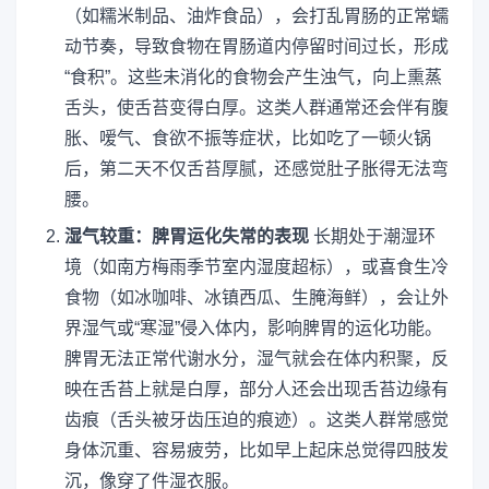
（如糯米制品、油炸食品），会打乱胃肠的正常蠕
动节奏，导致食物在胃肠道内停留时间过长，形成
“食积”。这些未消化的食物会产生浊气，向上熏蒸
舌头，使舌苔变得白厚。这类人群通常还会伴有腹
胀、嗳气、食欲不振等症状，比如吃了一顿火锅
后，第二天不仅舌苔厚腻，还感觉肚子胀得无法弯
腰。
湿气较重：脾胃运化失常的表现
长期处于潮湿环
境（如南方梅雨季节室内湿度超标），或喜食生冷
食物（如冰咖啡、冰镇西瓜、生腌海鲜），会让外
界湿气或“寒湿”侵入体内，影响脾胃的运化功能。
脾胃无法正常代谢水分，湿气就会在体内积聚，反
映在舌苔上就是白厚，部分人还会出现舌苔边缘有
齿痕（舌头被牙齿压迫的痕迹）。这类人群常感觉
身体沉重、容易疲劳，比如早上起床总觉得四肢发
沉，像穿了件湿衣服。