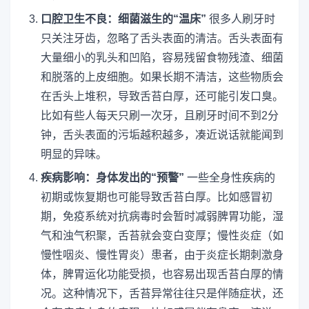
口腔卫生不良：细菌滋生的“温床”
很多人刷牙时
只关注牙齿，忽略了舌头表面的清洁。舌头表面有
大量细小的乳头和凹陷，容易残留食物残渣、细菌
和脱落的上皮细胞。如果长期不清洁，这些物质会
在舌头上堆积，导致舌苔白厚，还可能引发口臭。
比如有些人每天只刷一次牙，且刷牙时间不到2分
钟，舌头表面的污垢越积越多，凑近说话就能闻到
明显的异味。
疾病影响：身体发出的“预警”
一些全身性疾病的
初期或恢复期也可能导致舌苔白厚。比如感冒初
期，免疫系统对抗病毒时会暂时减弱脾胃功能，湿
气和浊气积聚，舌苔就会变白变厚；慢性炎症（如
慢性咽炎、慢性胃炎）患者，由于炎症长期刺激身
体，脾胃运化功能受损，也容易出现舌苔白厚的情
况。这种情况下，舌苔异常往往只是伴随症状，还