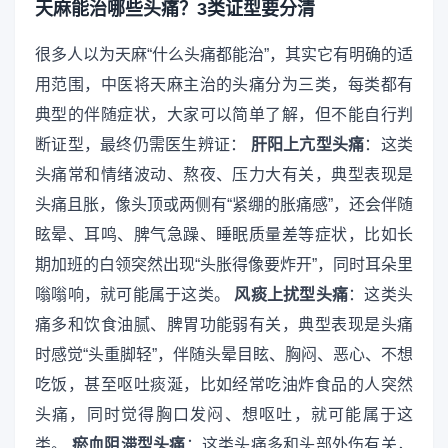
天麻能治哪些头痛？3类证型要分清
很多人以为天麻“什么头痛都能治”，其实它有明确的适
用范围，中医将天麻主治的头痛分为三类，每类都有
典型的伴随症状，大家可以简单了解，但不能自行判
断证型，最终仍需医生辨证：
肝阳上亢型头痛
：这类
头痛常和情绪波动、熬夜、压力大有关，典型表现是
头痛且胀，像头顶或两侧有“紧绷的胀痛感”，还会伴随
眩晕、耳鸣、脾气急躁、睡眠质量差等症状，比如长
期加班的白领突然出现“头胀得像要炸开”，同时耳朵里
嗡嗡响，就可能属于这类。
风痰上扰型头痛
：这类头
痛多和饮食油腻、脾胃功能弱有关，典型表现是头痛
时感觉“头重脚轻”，伴随头晕目眩、胸闷、恶心、不想
吃饭，甚至呕吐痰涎，比如经常吃油炸食品的人突然
头痛，同时觉得胸口发闷、想呕吐，就可能属于这
类。
瘀血阻滞型头痛
：这类头痛多和头部外伤有关，