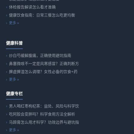
体检报告解读怎么看才准确
健康饮食指南：日常三餐怎么吃更均衡
更多 »
健康科普
炒白芍缓解腹痛，正确使用避坑指南
鼻塞微咳不一定是风寒感冒？正确判断方
脾虚脾湿怎么调理？女性必备的饮食+药
更多 »
健康专栏
男人喝红枣枸杞茶：益处、风险与科学饮
吃阿胶会变胖吗？科学食用方法全解析
马蹄膏怎么用才科学？功效边界与避坑指
更多 »