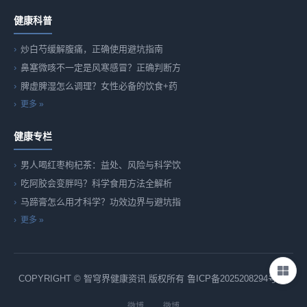
健康科普
炒白芍缓解腹痛，正确使用避坑指南
鼻塞微咳不一定是风寒感冒？正确判断方
脾虚脾湿怎么调理？女性必备的饮食+药
更多 »
健康专栏
男人喝红枣枸杞茶：益处、风险与科学饮
吃阿胶会变胖吗？科学食用方法全解析
马蹄膏怎么用才科学？功效边界与避坑指
更多 »
COPYRIGHT © 智穹界健康资讯 版权所有
鲁ICP备2025208294号-82
微博
微博