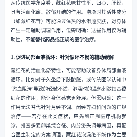
从传统医学角度看，藏红花味甘性平，归心、肝经，
具有活血化瘀、散郁开结的作用。泡澡时其活性成分
（如藏红花苷）可能通过温热的水渗透皮肤，对身体
产生一定辅助调理作用，但需明确：这些作用仅为辅
助性，
不能替代药品或正规的医学治疗
。
1. 促进局部血液循环：针对循环不畅的辅助缓解
藏红花的活血化瘀特性，可能帮助改善身体局部血液
循环。比如对于久坐后下肢酸胀，或传统医学认知中
“淤血阻滞”导致的轻微不适，泡澡时的温热刺激结合藏
红花的作用，能让身体感觉更舒展。但需明确：这一
作用无法替代针对月经不调、闭经等妇科问题的正规
治疗——若存在此类症状，应先到正规医疗机构就
诊，排查多囊卵巢综合征、内分泌失调等病因，再配
合医生制定的方案调理，藏红花泡澡绝不能作为主要