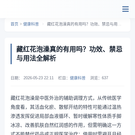
跳转到主要内容
首页
>
健康科普
>
藏红花泡澡真的有用吗？功效、禁忌与用法全解析
藏红花泡澡真的有用吗？功效、禁忌
与用法全解析
日期：
2026-05-23 22:11
栏目：
健康科普
浏览：
637
藏红花泡澡是中医外治的辅助调理方式，从传统医学
角度看，其活血化瘀、散郁开结的特性可能通过温热
渗透发挥促进局部血液循环、暂时缓解寒性体质手脚
冰凉、改善肌肤自然红润感的作用，但需明确这一方
式不能替代药品或正规医学治疗；使用时需避开月经