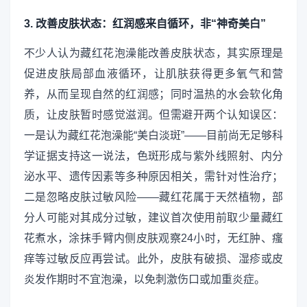
3. 改善皮肤状态：红润感来自循环，非“神奇美白”
不少人认为藏红花泡澡能改善皮肤状态，其实原理是
促进皮肤局部血液循环，让肌肤获得更多氧气和营
养，从而呈现自然的红润感；同时温热的水会软化角
质，让皮肤暂时感觉滋润。但需避开两个认知误区：
一是认为藏红花泡澡能“美白淡斑”——目前尚无足够科
学证据支持这一说法，色斑形成与紫外线照射、内分
泌水平、遗传因素等多种原因相关，需针对性治疗；
二是忽略皮肤过敏风险——藏红花属于天然植物，部
分人可能对其成分过敏，建议首次使用前取少量藏红
花煮水，涂抹手臂内侧皮肤观察24小时，无红肿、瘙
痒等过敏反应再尝试。此外，皮肤有破损、湿疹或皮
炎发作期时不宜泡澡，以免刺激伤口或加重炎症。