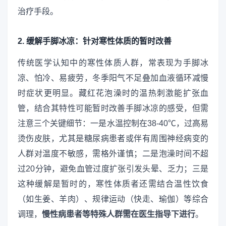
治疗手段。
2. 缓解手脚冰凉：针对寒性体质的暂时改善
传统医学认知中的寒性体质人群，常表现为手脚冰
凉、怕冷、易疲劳，冬季阳气不足叠加血液循环减慢
时症状更明显。藏红花泡澡时的温热刺激能扩张血
管，结合其特性可能暂时改善手脚冰凉的感受，但需
注意三个关键细节：一是水温控制在38-40℃，过高易
烫伤皮肤，尤其是糖尿病患者或伴有周围神经病变的
人群对温度不敏感，需格外谨慎；二是泡澡时间不超
过20分钟，避免血管过度扩张引发头晕、乏力；三是
这种缓解是暂时的，寒性体质者还需结合温性饮食
（如生姜、羊肉）、规律运动（快走、瑜伽）等综合
调理，
慢性病患者等特殊人群需在医生指导下进行
。