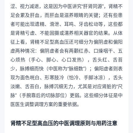
涩、视力减退，这是因为中医讲究“肝肾同源”，肾精不
足会累及肝血，而肝血是滋养眼睛的关键；还有些患
者可能出现遗精、滑泄、耳鸣、牙齿松动等，这些都
是肾精亏虚、不能固摄或濡养相关器官的结果。从体
征上看，肾精不足型高血压还可细分为偏阴虚和偏阳
虚两种情况：偏阴虚者会有两颧红赤、口燥咽干、五
心烦热（手心、脚心、心口发热），舌头红、舌苔
少，脉搏细而快（中医称为“脉细数”）；偏阳虚者则表
现为面色晄白、形寒肢冷（怕冷、手脚冰凉），舌头
淡嫩、舌苔白，脉搏沉细无力，尤其是对应肾脏的“尺
脉”（手腕靠后的切脉部位）更弱。这些细分体征是中
医医生调整调理方案的重要依据。
肾精不足型高血压的中医调理原则与用药注意