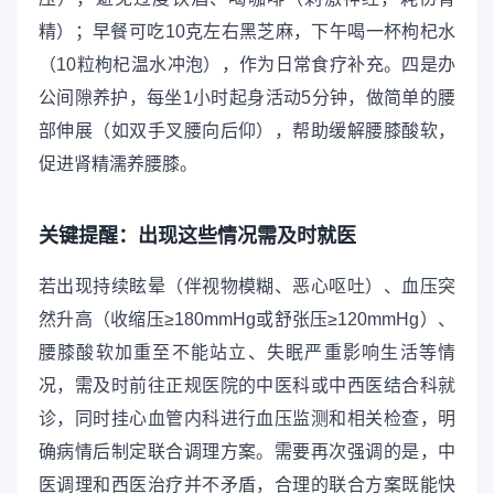
精）；早餐可吃10克左右黑芝麻，下午喝一杯枸杞水
（10粒枸杞温水冲泡），作为日常食疗补充。四是办
公间隙养护，每坐1小时起身活动5分钟，做简单的腰
部伸展（如双手叉腰向后仰），帮助缓解腰膝酸软，
促进肾精濡养腰膝。
关键提醒：出现这些情况需及时就医
若出现持续眩晕（伴视物模糊、恶心呕吐）、血压突
然升高（收缩压≥180mmHg或舒张压≥120mmHg）、
腰膝酸软加重至不能站立、失眠严重影响生活等情
况，需及时前往正规医院的中医科或中西医结合科就
诊，同时挂心血管内科进行血压监测和相关检查，明
确病情后制定联合调理方案。需要再次强调的是，中
医调理和西医治疗并不矛盾，合理的联合方案既能快