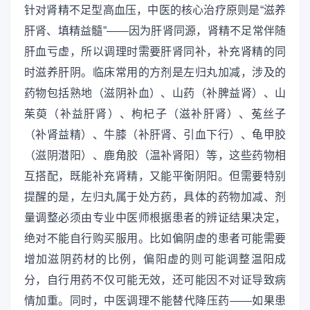
针对肾精不足型高血压，中医的核心治疗原则是“滋养
肝肾、填精益髓”——因为肝肾同源，肾精不足常伴随
肝血亏虚，所以调理时需要肝肾同补，补充肾精的同
时滋养肝阴。临床常用的方剂是左归丸加减，涉及的
药物包括熟地（滋阴补血）、山药（补脾益肾）、山
茱萸（补益肝肾）、枸杞子（滋补肝肾）、菟丝子
（补肾益精）、牛膝（补肝肾、引血下行）、龟甲胶
（滋阴潜阳）、鹿角胶（温补肾阳）等，这些药物相
互搭配，既能补充肾精，又能平衡阴阳。但需要特别
提醒的是，左归丸属于处方药，具体的药物加减、剂
量调整必须由专业中医师根据患者的辨证结果决定，
绝对不能自行购买服用。比如偏阴虚的患者可能需要
增加滋阴药材的比例，偏阳虚的则可能调整温阳成
分，自行用药不仅可能无效，还可能因不对证导致病
情加重。同时，中医调理不能替代降压药——如果患