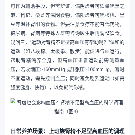
可作为辅助手段，但需辨证：偏阴虚者可适量吃黑芝
麻、枸杞、桑葚等滋阴食物；偏阳虚者可吃核桃、黑
豆等温补肾阳的食物。但要注意食疗不能替代药物，
糖尿病、肾病等特殊人群需咨询医生后再调整饮食。
疑问三，“运动对肾精不足型高血压有帮助吗？”温和的
运动（如八段锦、太极拳、散步）能促进气血运行，
帮助肾精濡养全身，但高血压患者运动前需测量血
压，若收缩压≥160mmHg或舒张压≥100mmHg，暂时
不宜运动，需先控制血压；同时避免剧烈运动（如高
强度健身、快跑），以免耗气伤精。
日常养护场景：上班族肾精不足型高血压的调理