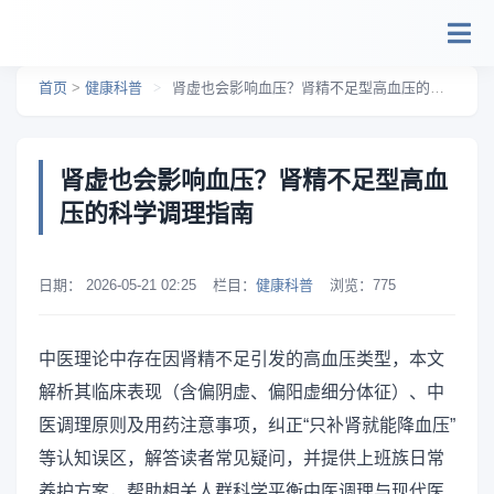
跳转到主要内容
首页
>
健康科普
>
肾虚也会影响血压？肾精不足型高血压的科学调理指南
肾虚也会影响血压？肾精不足型高血
压的科学调理指南
日期：
2026-05-21 02:25
栏目：
健康科普
浏览：
775
中医理论中存在因肾精不足引发的高血压类型，本文
解析其临床表现（含偏阴虚、偏阳虚细分体征）、中
医调理原则及用药注意事项，纠正“只补肾就能降血压”
等认知误区，解答读者常见疑问，并提供上班族日常
养护方案，帮助相关人群科学平衡中医调理与现代医