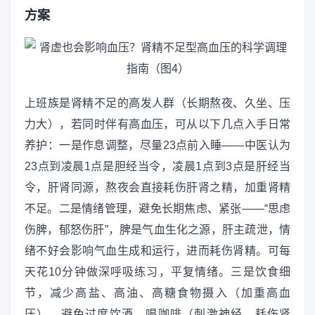
方案
上班族是肾精不足的高发人群（长期熬夜、久坐、压
力大），若同时伴有高血压，可从以下几点入手日常
养护：一是作息调整，尽量23点前入睡——中医认为
23点到凌晨1点是胆经当令，凌晨1点到3点是肝经当
令，肝肾同源，熬夜会直接耗伤肝肾之精，加重肾精
不足。二是情绪管理，避免长期焦虑、紧张——“思虑
伤脾，郁怒伤肝”，脾是气血生化之源，肝主疏泄，情
绪不好会影响气血生成和运行，进而耗伤肾精。可每
天花10分钟做深呼吸练习，平复情绪。三是饮食细
节，减少高盐、高油、高糖食物摄入（加重高血
压），避免过度饮酒、喝咖啡（刺激神经，耗伤肾