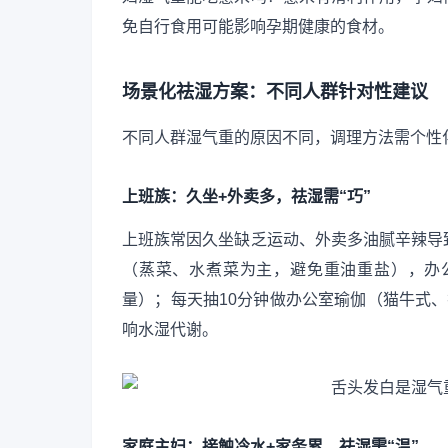
免自行食用可能影响孕期健康的食材。
场景化祛湿方案：不同人群针对性建议
不同人群湿气重的原因不同，调理方法需个性
上班族：久坐+外卖多，祛湿需“巧”
上班族常因久坐缺乏运动、外卖多油腻辛辣导
（蒸菜、水煮菜为主，避免重油重盐），办
量）；每天抽10分钟做办公室瑜伽（猫牛式
响水湿代谢。
家庭主妇：接触冷水+家务累，祛湿需“温”