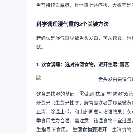
舌苔持续白厚腻，且伴随上述症状，大概率是
科学调理湿气重的3个关键方法
若确认是湿气重导致舌头发白，可从饮食、运
试。
1. 饮食调理：选对祛湿食物，避开生湿“雷区”
饮食是祛湿的基础，需做到“祛湿”与“防湿”双
炒薏米（生薏米性寒，脾胃虚寒者需炒至微黄
止泻、除湿止带，和山药同煮可增强效果；茯
季食用尤为合适。需注意：祛湿食物不宜过量
生指导下食用。
生湿食物要避开
：生冷食物