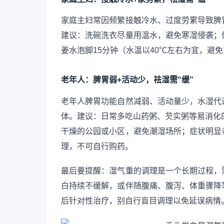
家庭主妇常因频繁接触冷水、过度劳累导致脾
建议：洗碗洗衣尽量用温水，避免寒湿侵袭；
姜水泡脚15分钟（水温以40℃左右为宜，避
老年人：脾胃弱+活动少，祛湿需“缓”
老年人脾胃功能自然减弱、活动量少，水湿代
体。建议：日常多吃山药粥、芡实粥等易消化
干燥的公园或小区，避免潮湿场所；症状明显
理，不可自行购药。
最后要提醒：湿气重的调理是一个长期过程，
白持续不缓解，或伴随腹痛、腹泻、体重骤降
后针对性治疗，别自行盲目调理以免延误病情