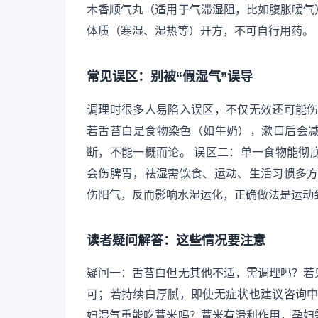
木香顺气丸（适用于气滞湿阻，比如腹胀嗳气
体质（寒湿、湿热等）开方，不可自行用药。
常见误区：别被“假湿气”误导
调理时很多人易陷入误区，不仅无效还可能伤
若舌苔白是食物染色（如牛奶），漱口后会
断，不能一概而论。 误区二：单一食物能彻
会伤脾胃，祛湿需饮食、运动、生活习惯多方
伤阳气，反而影响水湿运化，正确做法是运动
读者疑问解答：这些情况要注意
疑问一：舌苔白但无其他不适，需调理吗？若
可；若持续白厚腻，即使无症状也建议咨询中
妇湿气重能吃薏米吗？薏米有滑利作用，孕妇