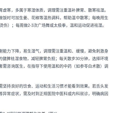
胃虚寒，多属于寒湿体质，调理需注重温补脾胃、散寒祛湿。
做饭时可加生姜、花椒等温热调料，帮助温中散寒；每晚用生
免烫伤）；每周做2-3次广场舞或太极拳，温和运动促进祛湿。
谢能力下降，易生湿气，调理需注重温和、缓慢，避免刺激身
的健脾祛湿食物，减轻脾胃负担；每天散步30分钟，选择环境
者需咨询医生，在指导下使用温和的中药（如参苓白术散）调
需坚持良好的饮食、运动和生活习惯才能看到效果。若舌头发
等异常症状，需及时到正规医院中医科或内科就诊，明确病因
。