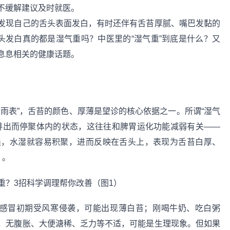
不缓解建议及时就医。
发现自己的舌头表面发白，有时还伴有舌苔厚腻、嘴巴发黏的
头发白真的都是湿气重吗？中医里的“湿气重”到底是什么？又
息息相关的健康话题。
雨表”，舌苔的颜色、厚薄是望诊的核心依据之一。所谓“湿气
排出而停聚体内的状态，这往往和脾胃运化功能减弱有关——
损，水湿就容易积聚，进而反映在舌头上，表现为舌苔白厚、
）。
如感冒初期受风寒侵袭，可能出现薄白苔；刚喝牛奶、吃白粥
，无腹胀、大便溏稀、乏力等不适，可能是生理现象。但如果