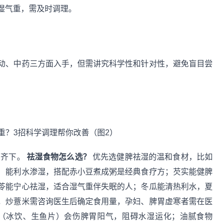
湿气重，需及时调理。
动、中药三方面入手，但需讲究科学性和针对性，避免盲目尝
管齐下。
祛湿食物怎么选？
优先选健脾祛湿的温和食材，比如
）能利水渗湿，搭配赤小豆煮成粥是经典食疗方；芡实能健脾
苓能宁心祛湿，适合湿气重伴失眠的人；冬瓜能清热利水，夏
，炒薏米需咨询医生后确定食用量，孕妇、脾胃虚寒者需在医
（冰饮、生鱼片）会伤脾胃阳气，阻碍水湿运化；油腻食物