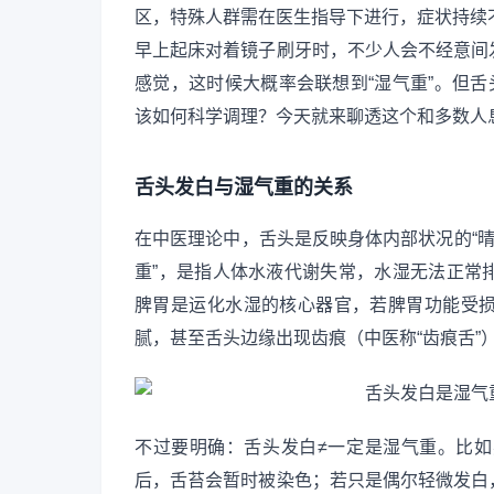
区，特殊人群需在医生指导下进行，症状持续
早上起床对着镜子刷牙时，不少人会不经意间
感觉，这时候大概率会联想到“湿气重”。但舌
该如何科学调理？今天就来聊透这个和多数人
舌头发白与湿气重的关系
在中医理论中，舌头是反映身体内部状况的“晴
重”，是指人体水液代谢失常，水湿无法正常
脾胃是运化水湿的核心器官，若脾胃功能受
腻，甚至舌头边缘出现齿痕（中医称“齿痕舌”
不过要明确：舌头发白≠一定是湿气重。比
后，舌苔会暂时被染色；若只是偶尔轻微发白