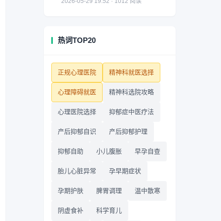
2026-05-29 19:52 · 1012 阅读
热词TOP20
正规心理医院
精神科就医选择
心理障碍就医
精神科选院攻略
心理医院选择
抑郁症中医疗法
产后抑郁自识
产后抑郁护理
抑郁自助
小儿腹胀
早孕自查
胎儿心脏异常
孕早期症状
孕期护肤
脾胃调理
温中散寒
阴虚食补
科学育儿