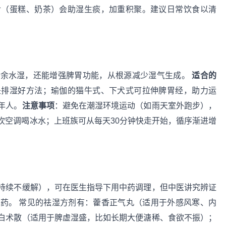
食（蛋糕、奶茶）会助湿生痰，加重积聚。建议日常饮食以清
多余水湿，还能增强脾胃功能，从根源减少湿气生成。
适合的
是排湿好方法；瑜伽的猫牛式、下犬式可拉伸脾胃经，助力运
年人。
注意事项
：避免在潮湿环境运动（如雨天室外跑步），
吹空调喝冰水；上班族可从每天30分钟快走开始，循序渐进增
持续不缓解），可在医生指导下用中药调理，但中医讲究辨证
药。 常见的祛湿方剂有：藿香正气丸（适用于外感风寒、内
白术散（适用于脾虚湿盛，比如长期大便溏稀、食欲不振）；