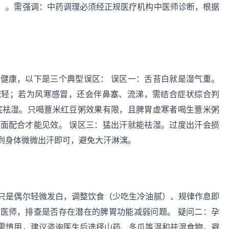
）。需强调：中药调理必须经正规医疗机构中医师诊断，根据
健康，以下是三个典型误区： 误区一：舌苔白就是湿气重。
减轻；若为风寒感冒，还会伴鼻塞、流涕，需结合症状综合判
底祛湿。只喝薏米红豆粥效果有限，且脾胃虚寒者喝生薏米粥
面配合才能见效。 误区三：猛出汗就能祛湿。过度出汗会损
到身体微微出汗即可，避免大汗淋漓。
只是偶尔轻微发白，调整饮食（少吃生冷油腻）、规律作息即
医师，排查是否存在潜在的脾胃功能减弱问题。 疑问二：孕
需慎用，建议咨询医生后选择山药、冬瓜等温和祛湿食物，避