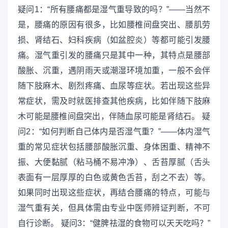
疑问1：“所有腰痛都是湿气重导致的吗？”——当然不
是，腰痛的原因有很多，比如腰椎间盘突出、腰肌劳
损、肾结石、妇科疾病（如盆腔炎）等都可能引发腰
痛。湿气重引发的腰痛只是其中一种，其特点是腰部
酸胀、沉重，遇阴雨天或潮湿环境加重，一般不会伴
随下肢麻木、剧烈疼痛、血尿等症状。若出现这些异
常症状，需及时就医排查其他疾病，比如伴随下肢麻
木可能是腰椎间盘突出，伴随血尿可能是肾结石。 疑
问2：“如何判断自己体内是否湿气重？”——体内湿气
重的常见症状包括腰部酸胀沉重、身体困重、精神不
振、大便黏腻（粘马桶不易冲净）、舌苔厚腻（舌头
表面有一层厚厚的白色或黄色舌苔，刮之不去）等。
如果同时出现这些症状，再结合腰痛的特点，可能与
湿气重有关，但具体需由专业中医师辨证判断，不可
自行诊断。 疑问3：“健脾祛湿的食物可以天天吃吗？”