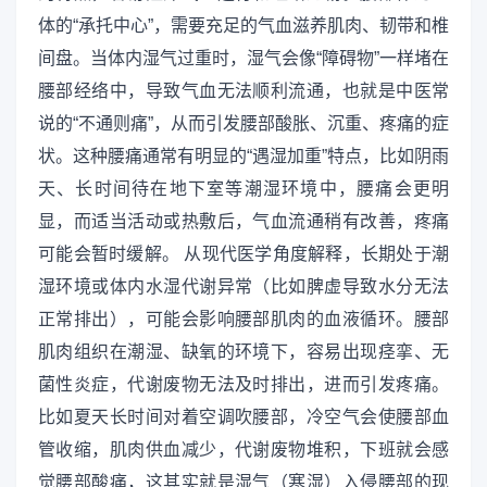
体的“承托中心”，需要充足的气血滋养肌肉、韧带和椎
间盘。当体内湿气过重时，湿气会像“障碍物”一样堵在
腰部经络中，导致气血无法顺利流通，也就是中医常
说的“不通则痛”，从而引发腰部酸胀、沉重、疼痛的症
状。这种腰痛通常有明显的“遇湿加重”特点，比如阴雨
天、长时间待在地下室等潮湿环境中，腰痛会更明
显，而适当活动或热敷后，气血流通稍有改善，疼痛
可能会暂时缓解。 从现代医学角度解释，长期处于潮
湿环境或体内水湿代谢异常（比如脾虚导致水分无法
正常排出），可能会影响腰部肌肉的血液循环。腰部
肌肉组织在潮湿、缺氧的环境下，容易出现痉挛、无
菌性炎症，代谢废物无法及时排出，进而引发疼痛。
比如夏天长时间对着空调吹腰部，冷空气会使腰部血
管收缩，肌肉供血减少，代谢废物堆积，下班就会感
觉腰部酸痛，这其实就是湿气（寒湿）入侵腰部的现