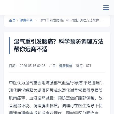
跳转到主要内容
首页
>
健康科普
>
湿气重引发腰痛？科学预防调理方法帮你远离不适
湿气重引发腰痛？科学预防调理方法
帮你远离不适
日期：
2026-05-16 02:25
栏目：
健康科普
浏览：
871
中医认为湿气重会阻滞腰部气血运行导致“不通则痛”，
现代医学解释为潮湿环境或水湿代谢异常易引发腰部
肌肉痉挛、血液循环减慢；预防需做好腰部保暖、改
善潮湿环境、调理脾虚体质，调理可在医生指导下使
用活血通络中成药或专业理疗，同时需区分腰痛病