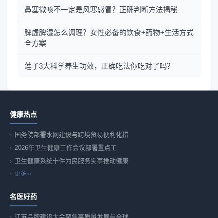
鼻塞微咳不一定是风寒感冒？正确判断方法揭秘
脾虚脾湿怎么调理？女性必备的饮食+药物+生活方式
全方案
莲子3大科学养生功效，正确吃法你吃对了吗？
健康热点
国务院部署水网建设与跨境贸易便利化措
2026年卫生健康工作会议部署重点工
卫生健康系统十件为民服务实事推动健康
更多 »
名医好药
江苏品牌建设大会聚焦高质量发展与全球