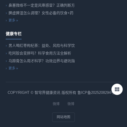
鼻塞微咳不一定是风寒感冒？正确判断方
脾虚脾湿怎么调理？女性必备的饮食+药
更多 »
健康专栏
男人喝红枣枸杞茶：益处、风险与科学饮
吃阿胶会变胖吗？科学食用方法全解析
马蹄膏怎么用才科学？功效边界与避坑指
更多 »
COPYRIGHT © 智穹界健康资讯 版权所有
鲁ICP备2025208294号-82
微博
微博
网站地图