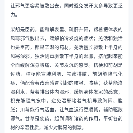
让邪气更容易被散出去，同时避免发汗太多导致更乏
力。
柴胡是臣药，能和解表里、疏肝升阳，帮着把体表的
风寒邪气散出去，缓解怕冷发烧的症状；羌活和独活
也是臣药，都是辛温的药材，羌活擅长驱散上半身的
风寒湿邪，独活侧重驱散下半身的湿邪，搭配起来能
全面缓解浑身酸痛、关节发沉的感觉。桔梗和前胡是
佐药，桔梗能宣肺利咽、祛痰排脓，前胡能降气化
痰，俩配合着改善感冒引起的咳嗽、咳痰；茯苓能渗
湿利水，帮着排出体内湿邪，缓解身体发沉的感觉；
枳壳能理气宽中，避免湿邪堵着气机导致胸闷、腹
胀；川芎能行气活血，让气血运行更顺畅，辅助驱散
邪气。甘草是使药，起到调和诸药的作用，平衡各药
材的辛温性质，减少对脾胃的刺激。