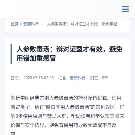
跳转到主要内容
首页
>
健康科普
>
人参败毒汤：辨对证型才有效，避免用错加重感冒
人参败毒汤：辨对证型才有效，避免
用错加重感冒
日期：
2026-05-15 02:25
栏目：
健康科普
浏览：
629
解析中医经典方剂人参败毒汤的药材配伍逻辑、适用
感冒类型，纠正“感冒就用人参败毒汤”的常见误区，详
解3步使用原则与禁忌人群，帮助读者科学认知其临床
价值与安全边界，避免盲目用药导致无效或不良反
应。