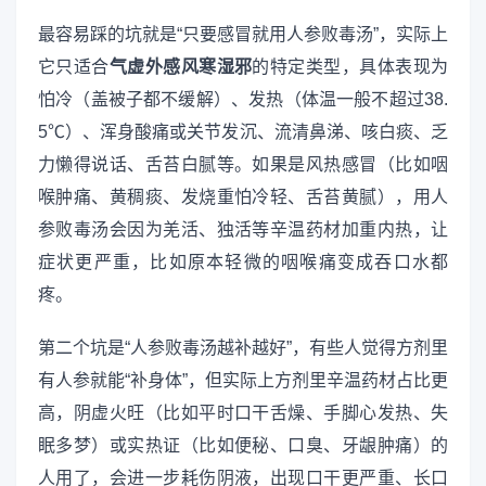
最容易踩的坑就是“只要感冒就用人参败毒汤”，实际上
它只适合
气虚外感风寒湿邪
的特定类型，具体表现为
怕冷（盖被子都不缓解）、发热（体温一般不超过38.
5℃）、浑身酸痛或关节发沉、流清鼻涕、咳白痰、乏
力懒得说话、舌苔白腻等。如果是风热感冒（比如咽
喉肿痛、黄稠痰、发烧重怕冷轻、舌苔黄腻），用人
参败毒汤会因为羌活、独活等辛温药材加重内热，让
症状更严重，比如原本轻微的咽喉痛变成吞口水都
疼。
第二个坑是“人参败毒汤越补越好”，有些人觉得方剂里
有人参就能“补身体”，但实际上方剂里辛温药材占比更
高，阴虚火旺（比如平时口干舌燥、手脚心发热、失
眠多梦）或实热证（比如便秘、口臭、牙龈肿痛）的
人用了，会进一步耗伤阴液，出现口干更严重、长口