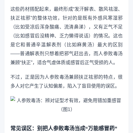
这些药材搭配起来，最终形成“发汗解表、散风祛湿、
扶正祛邪”的整体功效，针对的是既有外感风寒湿邪
（比如受凉后浑身酸痛、流清鼻涕），又有正气不足
（比如感冒后没精神、乏力懒得说话）的情况。这也
是它和普通辛温解表剂（比如麻黄汤）最大的区别
——普通解表剂只想着把邪气赶出去，而人参败毒汤
兼顾“扶正”，适合气虚体质或感冒后正气受损的人。
不过，正是因为人参败毒汤兼顾扶正祛邪的特点，很
多人对它产生了认知偏差，陷入了盲目使用的误区。
常见误区：别把人参败毒汤当成“万能感冒药”