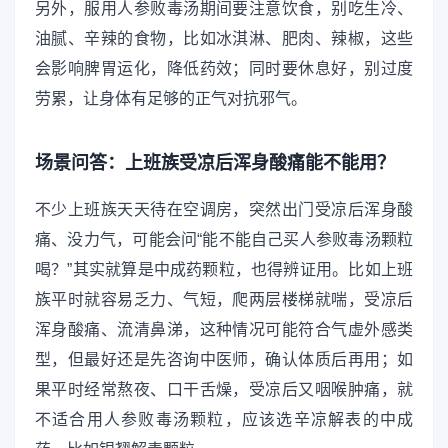
另外，服用人参败毒汤期间要注意饮食，别吃生冷、
油腻、辛辣的食物，比如冰淇淋、肥肉、辣椒，这些
会影响脾胃运化，降低药效；同时要休息好，别过度
劳累，让身体有足够的正气对抗邪气。
场景问答：上班族受凉后浑身酸痛能不能用？
不少上班族天天待在空调房，突然出门受凉后浑身酸
痛、没力气，可能会问“能不能自己买人参败毒汤颗粒
喝？”其实就算是中成药颗粒，也得辨证用。比如上班
族平时就容易乏力、气短，爬两层楼梯就喘，受凉后
浑身酸痛、流清鼻涕，这种情况可能符合气虚外感类
型，但最好还是先咨询中医师，确认体质后再用；如
果平时经常熬夜、口干舌燥，受凉后又咽喉肿痛，就
不适合用人参败毒汤颗粒，应该选辛凉解表的中成