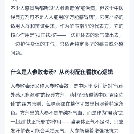
不少人感冒后都听过“人参败毒汤”能治病，但这个中医
经典方剂可不是人人能用的“万能感冒药”，它有严格的
适用人群和辨证要求。作为解表剂里的代表方，它的
核心作用是“扶正祛邪”——一边把体表的邪气散出去，
一边护住身体的正气，只适合特定类型的感冒或外感
问题。
什么是人参败毒汤？从药材配伍看核心逻辑
人参败毒汤又称人参败毒散，是中医里专门针对“气虚
外感风寒湿邪”的经典方剂，药材配伍遵循中医“君臣佐
使”的组方原则，每味药都在整体功效里扮演着特定角
色。方剂里的人参不是单纯补气血，而是作为“君药”之
一起到“扶正托邪”的作用——当身体正气不足时，只靠
发汗解表可能会耗损元气，人参能帮着增强抵抗力，