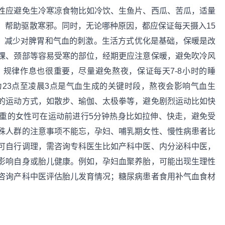
性应避免生冷寒凉食物比如冷饮、生鱼片、西瓜、苦瓜，适量
，帮助驱散寒邪。同时，无论哪种原因，都应保证每天摄入15
饮料，减少对脾胃和气血的刺激。生活方式优化是基础，保暖是改
踝、颈部等容易受寒的部位，经期更应注意保暖，避免吹冷风
规律作息也很重要，尽量避免熬夜，保证每天7-8小时的睡
23点至凌晨3点是气血生成的关键时段，熬夜会影响气血生
的运动方式，如散步、瑜伽、太极拳等，避免剧烈运动比如快
重的女性可在运动前进行5分钟热身比如拉伸、快走，避免受
殊人群的注意事项不能忘，孕妇、哺乳期女性、慢性病患者比
可自行调理，需咨询专科医生比如产科中医、内分泌科中医，
影响自身或胎儿健康。例如，孕妇血聚养胎，可能出现生理性
咨询产科中医评估胎儿发育情况；糖尿病患者食用补气血食材