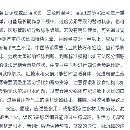
盲目调理或延误就诊，需及时澄清：误区1是脉沉细就是严重
样，可能是长期作息不规律、过度劳累导致的暂时状态，也可
细，因脉管较细导致脉象偏细。若没有明显症状，可先通过调
若伴随严重症状比如持续头晕、月经量减少一半以上，应及时就
能确诊气血不足。中医脉诊需要专业的技巧和经验，自行摸脉
脉、力度太重影响细脉判断、判断标准模糊比如无法区分细脉
的做法是结合自身症状，由专业中医师进行四诊合参后诊断。
锅就能解决。红糖水和火锅只能暂时温暖身体，促进局部血液
寒需要调整生活习惯比如避免贪凉、注意保暖和饮食结构比如
食物无法解决根本问题，过度食用火锅还可能导致上火比如口
好。过量食用补气血的食材比如红枣、桂圆、阿胶可能导致上
干、长痘、便秘，应适量食用，或搭配凉性食材比如菊花、麦
避免上火。误区5是脉沉细只能通过中药调理，生活方式调整
调整是根本，若调理后仍保持熬夜、贪凉的习惯，脉沉细的症