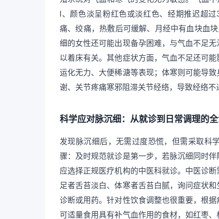
l、颜色淡呈粉红色或淡红色、经期推迟超过
痛、绞痛，热敷后可缓解、月经中有血块血块
细的女性还可能出现备孕困难，与气血不足无
以着床有关。其他症状方面，气血不足还可能
运化无力、大便稀溏等表现；体寒则可能导致
谢、关节疼痛寒邪阻滞关节经络，导致经络不
科学应对脉沉细：从就诊到日常调理的全
发现脉沉细后，无需过度恐慌，但需采取科
骤：及时规范就诊是第一步，若脉沉细同时伴
应选择正规医疗机构的中医科就诊。中医诊断
足者舌苔淡白、体寒者舌苔白腻，询问症状和
诊断或用药。针对性饮食调整也很重要，根据
可适量食用具有补气血作用的食材，如红枣、