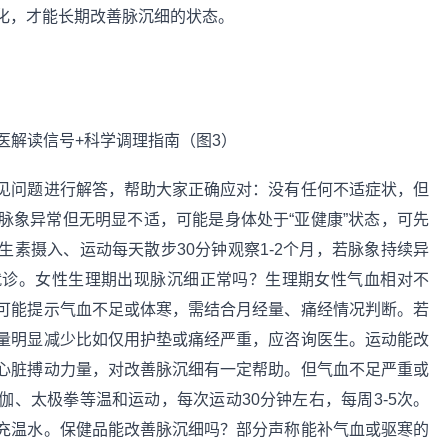
化，才能长期改善脉沉细的状态。
见问题进行解答，帮助大家正确应对：没有任何不适症状，但
脉象异常但无明显不适，可能是身体处于“亚健康”状态，可先
素摄入、运动每天散步30分钟观察1-2个月，若脉象持续异
就诊。女性生理期出现脉沉细正常吗？生理期女性气血相对不
可能提示气血不足或体寒，需结合月经量、痛经情况判断。若
量明显减少比如仅用护垫或痛经严重，应咨询医生。运动能改
心脏搏动力量，对改善脉沉细有一定帮助。但气血不足严重或
、太极拳等温和运动，每次运动30分钟左右，每周3-5次。
充温水。保健品能改善脉沉细吗？部分声称能补气血或驱寒的