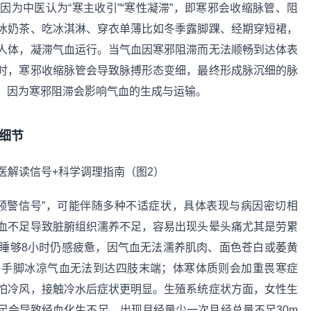
为中医认为“寒主收引”“寒性凝滞”，即寒邪会收缩脉管、阻
冰奶茶、吃冰淇淋、穿衣单薄比如冬季露脚踝、经期穿短裙，
人体，凝滞气血运行。当气血因寒邪阻滞而无法顺畅到达体表
时，寒邪收缩脉管会导致脉搏形态变细，最终形成脉沉细的脉
，因为寒邪阻滞会影响气血的生成与运输。
细节
预警信号”，可能伴随多种不适症状，具体表现与病因密切相
血不足导致脏腑组织濡养不足，容易出现头晕头痛尤其是劳累
睡够8小时仍感疲惫，因气血无法濡养肌肉、面色苍白或萎黄
、手脚冰凉气血无法到达四肢末端；体寒体质则会加重畏寒症
怕冷风，接触冷水后症状更明显。生殖系统症状方面，女性生
足会导致经血化生不足，出现月经量少一次月经总量不足30m