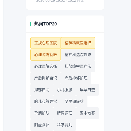
2026-05-29 19:52 · 1012 阅读
热词TOP20
正规心理医院
精神科就医选择
心理障碍就医
精神科选院攻略
心理医院选择
抑郁症中医疗法
产后抑郁自识
产后抑郁护理
抑郁自助
小儿腹胀
早孕自查
胎儿心脏异常
孕早期症状
孕期护肤
脾胃调理
温中散寒
阴虚食补
科学育儿