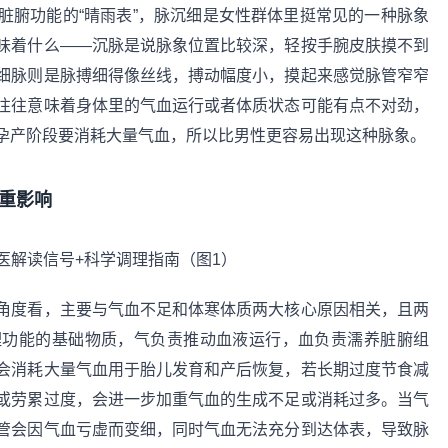
脏腑功能的“晴雨表”，脉沉细是女性群体里挺常见的一种脉象
味着什么——沉脉是说脉象位置比较深，轻按手腕皮肤摸不到
细脉则是脉搏细得像丝线，搏动幅度小，摸起来感觉脉管窄窄
往往意味着身体里的气血运行或者体质状态可能有点不对劲，
孕产阶段要消耗大量气血，所以比男性更容易出现这种脉象。
重影响
角度看，主要与气血不足和体寒体质两大核心原因相关，且两
理功能的基础物质，气负责推动血液运行，血负责濡养脏腑组
会消耗大量气血用于胎儿发育和产后恢复，若长期过度节食减
或劳累过度，会进一步加重气血的生成不足或消耗过多。当气
管会因气血亏虚而变细，同时气血无法充分到达体表，导致脉