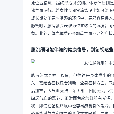
象位置偏沉，最终形成脉沉细。体寒体质则是因
滞气血运行。若女性长期贪凉饮冷比如频繁喝
或长期处于寒冷潮湿的环境中，寒邪容易侵入
脉管时，脉搏就会表现为位置较深的沉脉；同
象。此外，体寒体质还会加重气血不足的症状
脉沉细可能伴随的健康信号，别忽视这些
脉沉细本身并非疾病，但往往是身体发出的“
关，需结合症状综合判断：全身症状方面，气
后加重，因气血无法上荣头部、困倦无力即使
缺乏气血的濡养，正常面色应为红润有光泽
状，即使在温暖环境中也容易感觉身体发冷，
殖系统对气血和寒气的变化尤为敏感。气血不