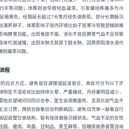
35天等问题；体寒则会导致经血凝滞，引发痛经疼痛多为冷
呈暗黑色、经期延长超过7天等月经失调表现。部分长期脉沉
法濡养卵子、体寒影响子宫内环境比如子宫寒冷导致受精卵难
影响脾胃功能，出现食欲不振、消化不良因脾胃气血不足导致
身体代谢减慢，出现水肿尤其是下肢水肿，因寒邪阻滞水液代
通则痛等问题。
流程
学的应对方式，避免盲目调理或延误就诊，具体可分为以下步
随明显不适症状比如持续头晕、严重痛经、月经量明显减少，
需结合望闻问切四诊合参，医生会观察面色、舌苔比如气血不
生活习惯，再结合脉象综合判断病因，避免仅凭单一脉象自行
病因调整饮食结构，能有效改善脉沉细状态。气血不足的女性
桂圆、瘦肉、鸡蛋、豆制品、黑芝麻等，但糖尿病患者需咨询