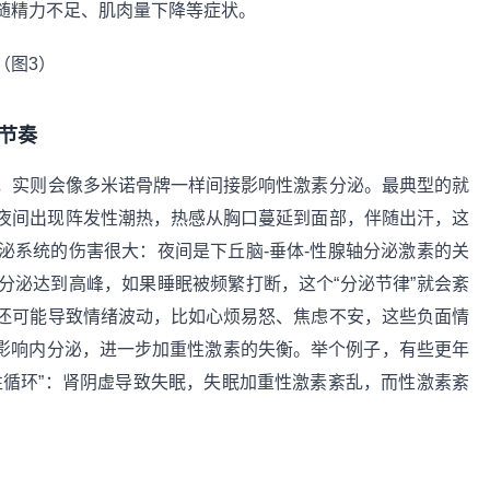
随精力不足、肌肉量下降等症状。
节奏
，实则会像多米诺骨牌一样间接影响性激素分泌。最典型的就
夜间出现阵发性潮热，热感从胸口蔓延到面部，伴随出汗，这
泌系统的伤害很大：夜间是下丘脑-垂体-性腺轴分泌激素的关
分泌达到高峰，如果睡眠被频繁打断，这个“分泌节律”就会紊
还可能导致情绪波动，比如心烦易怒、焦虑不安，这些负面情
）影响内分泌，进一步加重性激素的失衡。举个例子，有些更年
性循环”：肾阴虚导致失眠，失眠加重性激素紊乱，而性激素紊