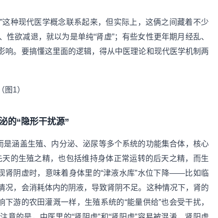
素”这种现代医学概念联系起来，但实际上，这俩之间藏着不少
、性欲减退，就以为是单纯“肾虚”；有些女性更年期月经乱、
影响。要搞懂这里面的逻辑，得从中医理论和现代医学机制两
泌的“隐形干扰源”
，而是涵盖生殖、内分泌、泌尿等多个系统的功能集合体，核心
括先天的生殖之精，也包括维持身体正常运转的后天之精，而生
现肾阴虚时，意味着身体里的“津液水库”水位下降——比如临
情况，会消耗体内的阴液，导致肾阴不足。这种情况下，肾的
响下游的农田灌溉一样，生殖系统的“能量供给”也会受干扰，
意的是，中医里的“肾阴虚”和“肾阳虚”容易被混淆，肾阳虚