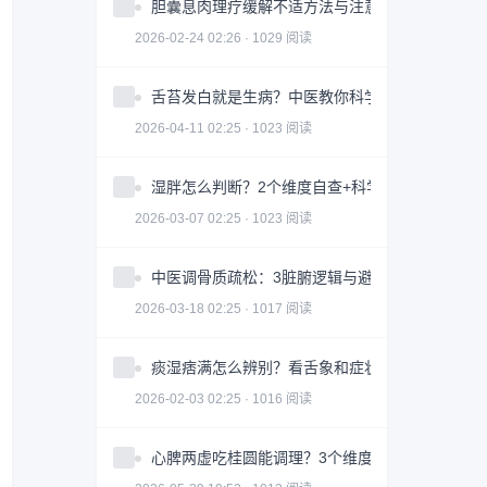
胆囊息肉理疗缓解不适方法与注意事项
2026-02-24 02:26 · 1029 阅读
舌苔发白就是生病？中医教你科学判断与调理全攻
2026-04-11 02:25 · 1023 阅读
湿胖怎么判断？2个维度自查+科学调理指南
2026-03-07 02:25 · 1023 阅读
中医调骨质疏松：3脏腑逻辑与避坑指南｜科学护
2026-03-18 02:25 · 1017 阅读
痰湿痞满怎么辨别？看舌象和症状
2026-02-03 02:25 · 1016 阅读
心脾两虚吃桂圆能调理？3个维度帮你科学改善