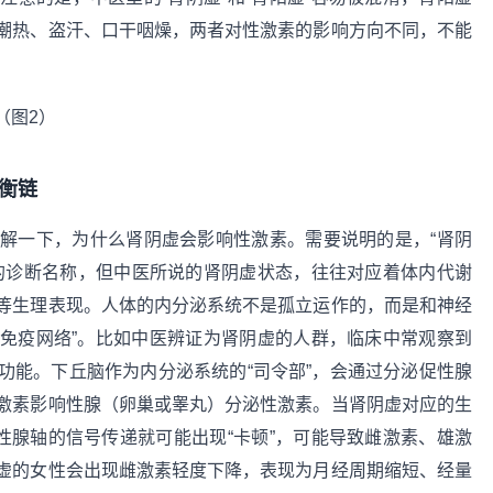
潮热、盗汗、口干咽燥，两者对性激素的影响方向不同，不能
衡链
解一下，为什么肾阴虚会影响性激素。需要说明的是，“肾阴
的诊断名称，但中医所说的肾阴虚状态，往往对应着体内代谢
等生理表现。人体的内分泌系统不是孤立运作的，而是和神经
-免疫网络”。比如中医辨证为肾阴虚的人群，临床中常观察到
功能。下丘脑作为内分泌系统的“司令部”，会通过分泌促性腺
激素影响性腺（卵巢或睾丸）分泌性激素。当肾阴虚对应的生
性腺轴的信号传递就可能出现“卡顿”，可能导致雌激素、雄激
虚的女性会出现雌激素轻度下降，表现为月经周期缩短、经量