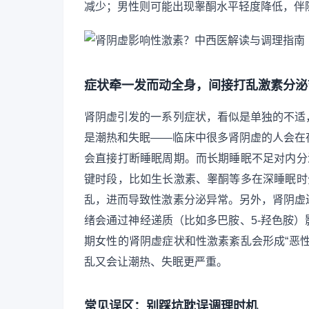
减少；男性则可能出现睾酮水平轻度降低，伴
症状牵一发而动全身，间接打乱激素分泌
肾阴虚引发的一系列症状，看似是单独的不适
是潮热和失眠——临床中很多肾阴虚的人会在
会直接打断睡眠周期。而长期睡眠不足对内分
键时段，比如生长激素、睾酮等多在深睡眠时
乱，进而导致性激素分泌异常。另外，肾阴虚
绪会通过神经递质（比如多巴胺、5-羟色胺
期女性的肾阴虚症状和性激素紊乱会形成“恶
乱又会让潮热、失眠更严重。
常见误区：别踩坑耽误调理时机