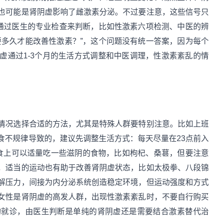
也可能是肾阴虚影响了雌激素分泌。不过要注意，这些信号只
要通过医生的专业检查来判断，比如性激素六项检测、中医的辨
要多久才能改善性激素？”，这个问题没有统一答案，因为每个
虚通过1-3个月的生活方式调整和中医调理，性激素紊乱的情
情况选择合适的方法，尤其是特殊人群要特别注意。比如上班
食不规律导致的，建议先调整生活方式：每天尽量在23点前入
饮食上可以适量吃一些滋阴的食物，比如枸杞、桑葚，但要注意
，适当的运动也有助于改善肾阴虚状态，比如太极拳、八段锦
解压力，间接为内分泌系统创造稳定环境，但运动强度和方式
女性是肾阴虚的高发人群，出现性激素紊乱时，不要自行购买
构就诊，由医生判断是单纯的肾阴虚还是需要结合激素替代治