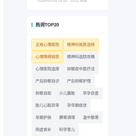
2026-05-29 19:52 · 1012 阅读
热词TOP20
正规心理医院
精神科就医选择
心理障碍就医
精神科选院攻略
心理医院选择
抑郁症中医疗法
产后抑郁自识
产后抑郁护理
抑郁自助
小儿腹胀
早孕自查
胎儿心脏异常
孕早期症状
孕期护肤
脾胃调理
温中散寒
阴虚食补
科学育儿