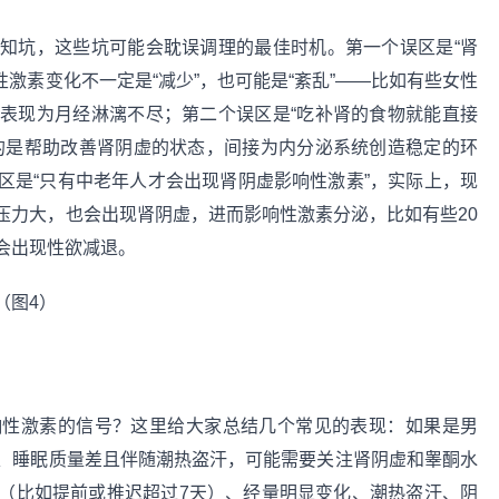
知坑，这些坑可能会耽误调理的最佳时机。第一个误区是“肾
激素变化不一定是“减少”，也可能是“紊乱”——比如有些女性
表现为月经淋漓不尽；第二个误区是“吃补肾的食物就能直接
的是帮助改善肾阴虚的状态，间接为内分泌系统创造稳定的环
区是“只有中老年人才会出现肾阴虚影响性激素”，实际上，现
压力大，也会出现肾阴虚，进而影响性激素分泌，比如有些20
会出现性欲减退。
响性激素的信号？这里给大家总结几个常见的表现：如果是男
、睡眠质量差且伴随潮热盗汗，可能需要关注肾阴虚和睾酮水
（比如提前或推迟超过7天）、经量明显变化、潮热盗汗、阴