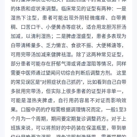
的体质和症状来调整。临床常见的证型有两种：一是
湿热下注型，患者可能出现外阴轻微瘙痒、白带黄
稠、口苦口干、小便黄赤等症状，适合用龙胆泻肝汤
加减，以清利湿热；二是脾虚湿盛型，患者多表现为
白带清稀量多、乏力懒言、食欲不振、大便稀溏等，
可用完带汤加减来健脾祛湿。除了这两种常见证型，
部分患者可能存在肝郁气滞或肾虚湿阻等情况，同样
需要中医师通过望闻问切综合判断后调整方剂。 这里
的常见误区是“对照症状自己抓药”，比如看到自己白带
多就用完带汤，但实际上很多患者的证型并非单一，
可能是湿热夹脾虚，自行用药容易不对证而影响效
果。口服中药的疗程需根据调理情况而定，一般1至3
个月为一个周期，期间要定期复诊调整药方。对于上
班族来说，可以将煎好的中药装在保温瓶里，带到单