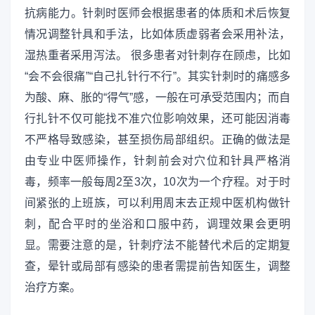
抗病能力。针刺时医师会根据患者的体质和术后恢复
情况调整针具和手法，比如体质虚弱者会采用补法，
湿热重者采用泻法。 很多患者对针刺存在顾虑，比如
“会不会很痛”“自己扎针行不行”。其实针刺时的痛感多
为酸、麻、胀的“得气”感，一般在可承受范围内；而自
行扎针不仅可能找不准穴位影响效果，还可能因消毒
不严格导致感染，甚至损伤局部组织。正确的做法是
由专业中医师操作，针刺前会对穴位和针具严格消
毒，频率一般每周2至3次，10次为一个疗程。对于时
间紧张的上班族，可以利用周末去正规中医机构做针
刺，配合平时的坐浴和口服中药，调理效果会更明
显。需要注意的是，针刺疗法不能替代术后的定期复
查，晕针或局部有感染的患者需提前告知医生，调整
治疗方案。