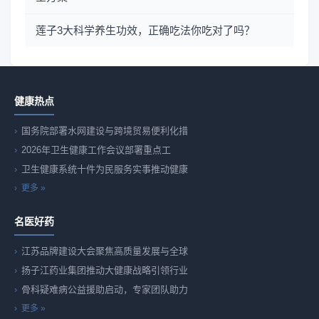
莲子3大科学养生功效，正确吃法你吃对了吗？
健康热点
国务院部署水网建设与跨境贸易便利化措
2026年卫生健康工作会议部署重点工
卫生健康系统十件为民服务实事推动健康
更多 »
名医好药
江苏品牌建设大会聚焦高质量发展与全球
扬子江药业集团推动大健康战略引领行业
骨科疑难病公益援助启动，专家团队助力
更多 »