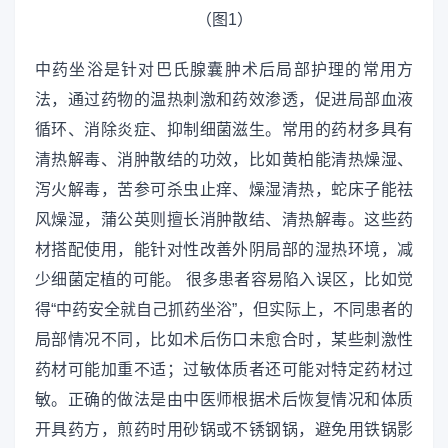
中药坐浴是针对巴氏腺囊肿术后局部护理的常用方
法，通过药物的温热刺激和药效渗透，促进局部血液
循环、消除炎症、抑制细菌滋生。常用的药材多具有
清热解毒、消肿散结的功效，比如黄柏能清热燥湿、
泻火解毒，苦参可杀虫止痒、燥湿清热，蛇床子能祛
风燥湿，蒲公英则擅长消肿散结、清热解毒。这些药
材搭配使用，能针对性改善外阴局部的湿热环境，减
少细菌定植的可能。 很多患者容易陷入误区，比如觉
得“中药安全就自己抓药坐浴”，但实际上，不同患者的
局部情况不同，比如术后伤口未愈合时，某些刺激性
药材可能加重不适；过敏体质者还可能对特定药材过
敏。正确的做法是由中医师根据术后恢复情况和体质
开具药方，煎药时用砂锅或不锈钢锅，避免用铁锅影