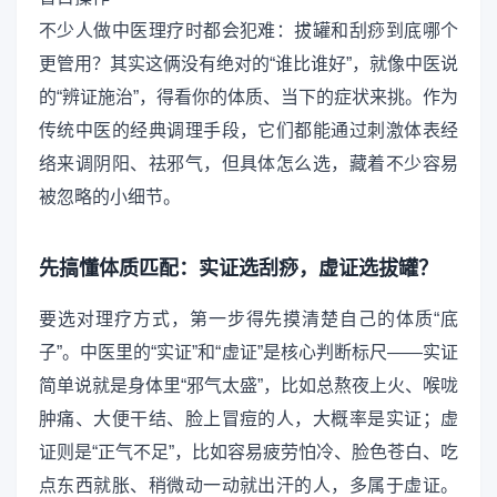
不少人做中医理疗时都会犯难：拔罐和刮痧到底哪个
更管用？其实这俩没有绝对的“谁比谁好”，就像中医说
的“辨证施治”，得看你的体质、当下的症状来挑。作为
传统中医的经典调理手段，它们都能通过刺激体表经
络来调阴阳、祛邪气，但具体怎么选，藏着不少容易
被忽略的小细节。
先搞懂体质匹配：实证选刮痧，虚证选拔罐？
要选对理疗方式，第一步得先摸清楚自己的体质“底
子”。中医里的“实证”和“虚证”是核心判断标尺——实证
简单说就是身体里“邪气太盛”，比如总熬夜上火、喉咙
肿痛、大便干结、脸上冒痘的人，大概率是实证；虚
证则是“正气不足”，比如容易疲劳怕冷、脸色苍白、吃
点东西就胀、稍微动一动就出汗的人，多属于虚证。