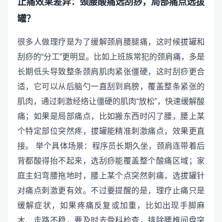
止痛效果差异：颈腰酸痛选刮痧，局部痛点选拔
罐？
很多人做理疗是为了缓解颈肩腰腿痛，这时候拔罐和
刮痧的“分工”更明显。比如上班族常犯的颈肩痛，多是
长期低头导致整条颈肩肌肉紧张僵硬，这时刮痧更合
适，它可以从后脑勺一直刮到肩膀，覆盖整条紧张的
肌肉，通过刺激经络让僵硬的肌肉“放松”，快速缓解酸
痛；如果是局部痛点，比如搬东西时闪了腰，腰上某
个特定部位突然疼，拔罐能精准刺激痛点，效果更直
接。 举个具体场景：程序员长期久坐，颈肩连带着后
背都酸得抬不起来，选刮痧能覆盖整个酸痛区域；家
庭主妇弯腰拖地时，腰上某个点突然刺痛，选拔罐针
对痛点刺激更有效。不过要提醒的是，理疗止痛只是
缓解症状，如果疼痛反复或加重，比如出现手脚麻
木、走路不稳，要及时去骨科检查，排除腰椎间盘突