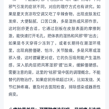
邪气引发的症状不同，对应的理疗方式也有讲究。如
果是夏天贪凉吹空调又吃了辛辣食物，出现皮肤发红
发痒、大便黏腻、口苦口臭，多是湿热或风邪作祟，
这时刮痧更合适，它通过刮板在皮肤表面的摩擦刺
激，能快速打开毛孔，把体表的湿热和风邪“带”出去；
如果是冬天穿得少冻到了，或者长期待在潮湿环境
里，出现肩膀僵硬、怕冷、关节酸痛，多是风寒或湿
邪入侵，这时拔罐更对症，它的负压吸附能产生温热
感，深入肌肉层把风寒湿邪“拔”出来，缓解僵硬感。
需要注意的是，这里的“祛邪”是中医的调理概念，不能
替代药物治疗。如果症状持续超过3天，比如发烧、关
节红肿疼痛，要及时去医院检查，排除感染或器质性
病变。