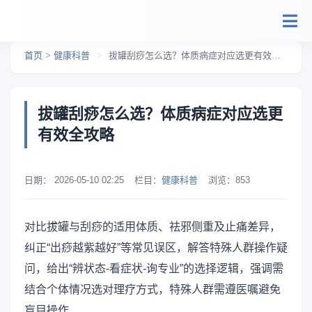
跳转到主要内容
首页
>
健康科普
>
拔罐刮痧怎么选？体质病症对应选更有效全攻略
拔罐刮痧怎么选？体质病症对应选更
有效全攻略
日期：
2026-05-10 02:25
栏目：
健康科普
浏览：
853
对比拔罐与刮痧的适用体质、祛邪侧重及止痛差异，
纠正“出痧越紫越好”等常见误区，解答特殊人群操作疑
问，给出“辨状态-看症状-询专业”的选择逻辑，强调需
结合个体情况选对理疗方式，特殊人群需遵医嘱避免
盲目操作