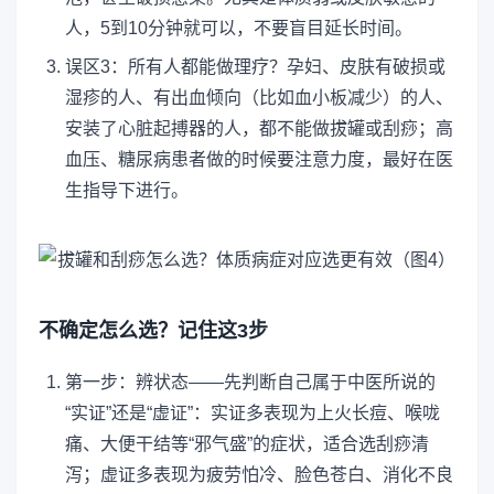
人，5到10分钟就可以，不要盲目延长时间。
误区3：所有人都能做理疗？孕妇、皮肤有破损或
湿疹的人、有出血倾向（比如血小板减少）的人、
安装了心脏起搏器的人，都不能做拔罐或刮痧；高
血压、糖尿病患者做的时候要注意力度，最好在医
生指导下进行。
不确定怎么选？记住这3步
第一步：辨状态——先判断自己属于中医所说的
“实证”还是“虚证”：实证多表现为上火长痘、喉咙
痛、大便干结等“邪气盛”的症状，适合选刮痧清
泻；虚证多表现为疲劳怕冷、脸色苍白、消化不良