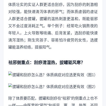
体质壮实的实证人群更适合刮痧，因为刮痧的刺激相
对较强，能快速清泻体表的邪气；而体质虚弱的虚证
人群更适合拔罐，拔罐的温热刺激更温和，既能驱邪
又不会过度消耗正气。举个例子：经常吃火锅熬夜的
年轻人，上火导致喉咙痛、后背发紧，选刮痧能快速
清泻湿热；刚生完孩子、容易怕冷疲劳的女性，选拔
罐能温养经络，提振阳气。
祛邪侧重点：刮痧清湿热，拔罐驱风寒？
除了体质要匹配，拔罐和刮痧在“祛邪”的侧重点上也不
一样——中医里的“邪气”包括风、寒、湿、热等，不同