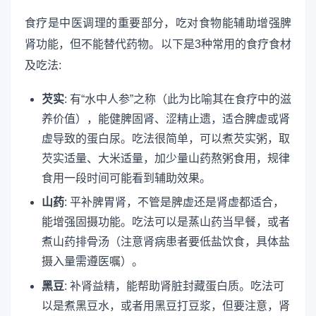
食疗是中医调理的重要部分，吃对食物能辅助增强脾
肾功能，但不能替代药物。以下是3种常用的食疗食材
及吃法:
芡实
: 有“水中人参”之称（此为比喻其在食疗中的滋
养价值），能健脾固肾、涩精止遗，适合脾虚或肾
虚导致的蛋白尿。吃法很简单，可以煮芡实粥，取
芡实适量、大米适量，加少量山药熬粥食用，规律
食用一段时间可能看到辅助效果。
山药
: 平补脾胃肾，不管是脾虚还是肾虚都适合，
能增强固摄功能。吃法可以是蒸山药当早餐，或者
煮山药排骨汤（注意肾病患者要低盐饮食，具体盐
摄入量需遵医嘱）。
黑豆
: 补肾益精，能帮助肾脏封藏蛋白质。吃法可
以是煮黑豆水，或者用黑豆打豆浆，但要注意，肾