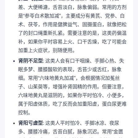
差、大便稀溏，舌苔淡白，脉象偏弱。常用的方剂
是“参苓白术散加减”，主要成分有黄芪、党参、白
术、茯苓，作用是健脾益气、固摄蛋白，就像把松
了的封口绳重新扎紧。需要注意的是，这类药偏温
补，如果你平时容易上火、口干舌燥，吃了可能会
加重上火症状，别随便用。
肾阴不足型
: 这类人会有口干咽燥、手脚心热、失
眠多梦、腰膝酸软的表现，舌苔少或舌红，脉象
细。常用“六味地黄丸加减”，会根据情况加菟丝
子、山茱萸等，增强补肾固精的作用。但要注意，
六味地黄丸是滋阴的，如果你平时怕冷、小便多，
属于阳虚体质，吃了反而会加重阳虚，蛋白尿更难
控制。
肾阳亏虚型
: 这类人平时怕冷、手脚冰凉、夜尿
多、腰膝冷痛，舌苔白腻，脉象沉迟。常用“金匮