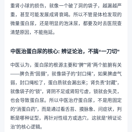
重肾小球的损伤，就像一个破了洞的袋子，越漏越严
重，甚至可能发展成肾衰竭。所以不管是体检发现的
微量蛋白尿，还是明显的泡沫尿，都要及时去医院查
清楚原因，不能拖延。
中医治蛋白尿的核心: 辨证论治，不搞“一刀切”
中医认为，蛋白尿的根源主要和“脾”“肾”两个脏腑有关
——脾负责“固摄”，就像袋子的“封口绳”，如果脾虚气
弱，封口绳松了，蛋白质就会漏出来；肾负责“封藏”，
就像袋子的“锁”，肾阴不足或肾阳亏虚，锁就会失灵，
也会导致蛋白尿。所以中医治疗蛋白尿，不是用固定
的“消蛋白药”，而是通过看舌苔、摸脉象、问症状，判
断是哪种证型，再针对性组方或选穴，这就是“辨证论
治”的核心逻辑。