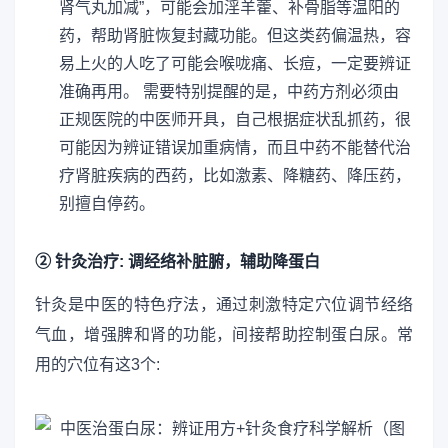
肾气丸加减”，可能会加淫羊藿、补骨脂等温阳的
药，帮助肾脏恢复封藏功能。但这类药偏温热，容
易上火的人吃了可能会喉咙痛、长痘，一定要辨证
准确再用。 需要特别提醒的是，中药方剂必须由
正规医院的中医师开具，自己根据症状乱抓药，很
可能因为辨证错误加重病情，而且中药不能替代治
疗肾脏疾病的西药，比如激素、降糖药、降压药，
别擅自停药。
② 针灸治疗: 调经络补脏腑，辅助降蛋白
针灸是中医的特色疗法，通过刺激特定穴位调节经络
气血，增强脾和肾的功能，间接帮助控制蛋白尿。常
用的穴位有这3个: