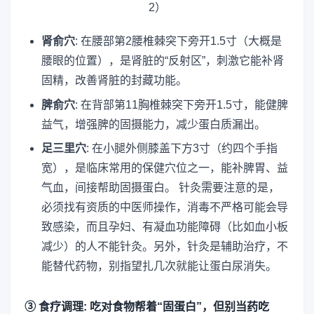
肾俞穴
: 在腰部第2腰椎棘突下旁开1.5寸（大概是
腰眼的位置），是肾脏的“反射区”，刺激它能补肾
固精，改善肾脏的封藏功能。
脾俞穴
: 在背部第11胸椎棘突下旁开1.5寸，能健脾
益气，增强脾的固摄能力，减少蛋白质漏出。
足三里穴
: 在小腿外侧膝盖下方3寸（约四个手指
宽），是临床常用的保健穴位之一，能补脾胃、益
气血，间接帮助固摄蛋白。 针灸需要注意的是，
必须找有资质的中医师操作，消毒不严格可能会导
致感染，而且孕妇、有凝血功能障碍（比如血小板
减少）的人不能针灸。另外，针灸是辅助治疗，不
能替代药物，别指望扎几次就能让蛋白尿消失。
③ 食疗调理: 吃对食物帮着“固蛋白”，但别当药吃