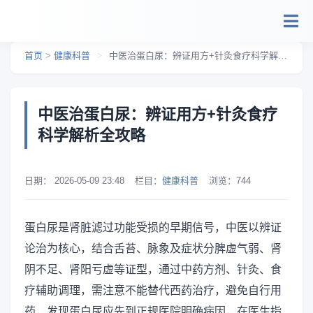
跳转到主要内容
首页
>
健康科普
>
中医治蛋白尿：辨证用方+针灸食疗科学解析全攻略
中医治蛋白尿：辨证用方+针灸食疗
科学解析全攻略
日期：
2026-05-09 23:48
栏目：
健康科普
浏览：
744
蛋白尿是肾脏滤过功能受损的早期信号，中医以辨证
论治为核心，结合舌苔、脉象及症状分脾虚气弱、肾
阴不足、肾阳亏虚等证型，通过中药方剂、针灸、食
疗辅助调理，需注意不能替代西药治疗，避免自行用
药，发现蛋白尿应先到正规医院明确病因，在医生指