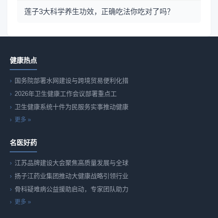
莲子3大科学养生功效，正确吃法你吃对了吗？
健康热点
国务院部署水网建设与跨境贸易便利化措
2026年卫生健康工作会议部署重点工
卫生健康系统十件为民服务实事推动健康
更多 »
名医好药
江苏品牌建设大会聚焦高质量发展与全球
扬子江药业集团推动大健康战略引领行业
骨科疑难病公益援助启动，专家团队助力
更多 »