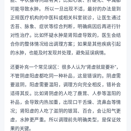
脏、甲状腺等问题有关，比如心衰、肝硬化、甲减都
可能导致水肿。 所以一旦出现不适，最好的办法是到
正规医疗机构的中医科或相关科室就诊，让医生通过
舌苔、脉象、症状等综合判断，明确病因后再进行针
对性治疗。比如怀疑水肿是肾阳虚导致的，医生会结
合你的整体情况给出调理方案；如果是其他疾病引起
的水肿，也能及时发现并处理，避免延误病情。
还要补充一个常见误区：很多人认为“肾虚就是要补”，
不管阴虚阳虚都吃同一种补品，这是错误的。阴虚需
要滋阴，阳虚需要温阳，调理方向完全相反，错补会
适得其反。比如肾阴虚的人吃了鹿茸、人参等温阳的
补品，会导致内热加重，出现口干舌燥、流鼻血等情
况；肾阳虚的人吃了滋阴的银耳、百合，会让阳气更
虚，水肿更严重。所以调理前先明确类型，是保证效
果的关键。