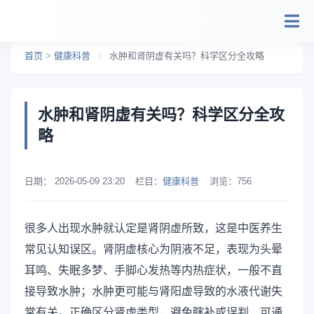
跳转到主要内容
首页
>
健康科普
>
水肿和肾阴虚有关吗？科学区分全攻略
水肿和肾阴虚有关吗？科学区分全攻
略
日期：
2026-05-09 23:20
栏目：
健康科普
浏览：
756
很多人出现水肿就认定是肾阴虚所致，这是中医养生
常见认知误区。肾阴虚核心为阴液不足，表现为头晕
耳鸣、失眠多梦、手脚心发热等内热症状，一般不直
接导致水肿；水肿更可能与肾阳虚导致的水液代谢失
常有关。正确区分肾虚类型，避免瞎补或误判，可通