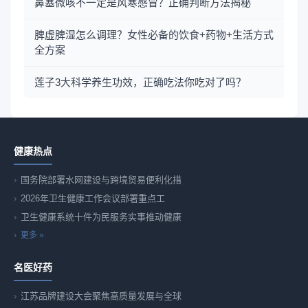
鼻塞微咳不一定是风寒感冒？正确判断方法揭秘
脾虚脾湿怎么调理？女性必备的饮食+药物+生活方式
全方案
莲子3大科学养生功效，正确吃法你吃对了吗？
健康热点
国务院部署水网建设与跨境贸易便利化措
2026年卫生健康工作会议部署重点工
卫生健康系统十件为民服务实事推动健康
更多 »
名医好药
江苏品牌建设大会聚焦高质量发展与全球