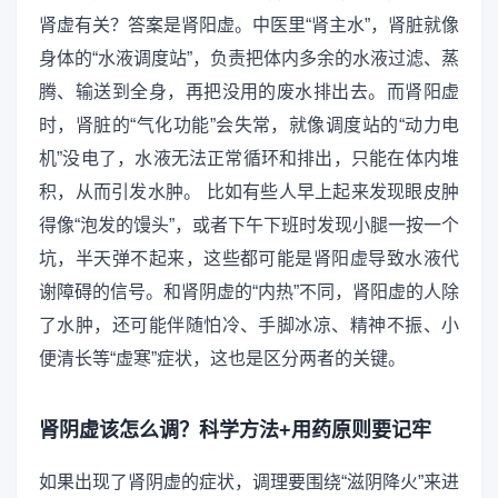
肾虚有关？答案是肾阳虚。中医里“肾主水”，肾脏就像
身体的“水液调度站”，负责把体内多余的水液过滤、蒸
腾、输送到全身，再把没用的废水排出去。而肾阳虚
时，肾脏的“气化功能”会失常，就像调度站的“动力电
机”没电了，水液无法正常循环和排出，只能在体内堆
积，从而引发水肿。 比如有些人早上起来发现眼皮肿
得像“泡发的馒头”，或者下午下班时发现小腿一按一个
坑，半天弹不起来，这些都可能是肾阳虚导致水液代
谢障碍的信号。和肾阴虚的“内热”不同，肾阳虚的人除
了水肿，还可能伴随怕冷、手脚冰凉、精神不振、小
便清长等“虚寒”症状，这也是区分两者的关键。
肾阴虚该怎么调？科学方法+用药原则要记牢
如果出现了肾阴虚的症状，调理要围绕“滋阴降火”来进