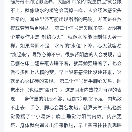
髓海得不到足够滋养，大脑和耳朵的“能量供应”就会跟
不上，就像缺水的植物会蔫掉一样，人会经常感觉头
晕晕的，耳朵里还可能出现嗡嗡的鸣响，尤其是在熬
夜或劳累后更明显。 第二个信号是失眠多梦。肾阴有
个重要作用是“制约心火”，就像水库能压制住火势一
样。如果肾阴不足，水库的“水位”下降，心火就容易
“烧起来”，导致心神不宁。很多肾阴虚的人会发现，自
己躺在床上翻来覆去睡不着，就算勉强睡着了，也会
做很多乱七八糟的梦，早上醒来感觉比没睡还累，这
就是心火扰神的表现。 第三个信号是手脚心发热、睡
觉出汗（也就是“盗汗”）。这是阴虚内热较为直观的表
现——身体里的阴液不够，就像“冷却液”不足，内热散
不出去，手心、脚心会莫名发热，就算天气不热也感
觉像揣了个小暖炉；晚上睡觉时阳气内敛，内热更
盛，身体就会通过出汗来散热，早上醒来往往发现睡