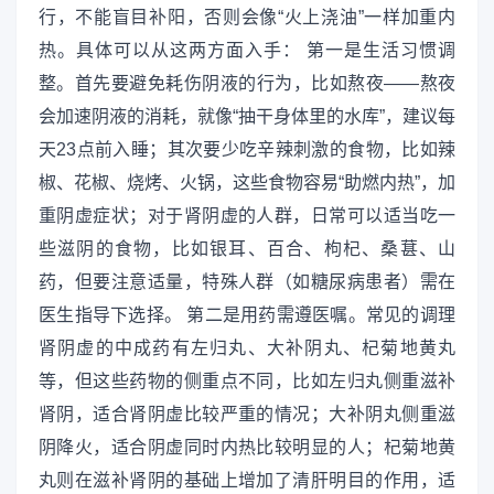
行，不能盲目补阳，否则会像“火上浇油”一样加重内
热。具体可以从这两方面入手： 第一是生活习惯调
整。首先要避免耗伤阴液的行为，比如熬夜——熬夜
会加速阴液的消耗，就像“抽干身体里的水库”，建议每
天23点前入睡；其次要少吃辛辣刺激的食物，比如辣
椒、花椒、烧烤、火锅，这些食物容易“助燃内热”，加
重阴虚症状；对于肾阴虚的人群，日常可以适当吃一
些滋阴的食物，比如银耳、百合、枸杞、桑葚、山
药，但要注意适量，特殊人群（如糖尿病患者）需在
医生指导下选择。 第二是用药需遵医嘱。常见的调理
肾阴虚的中成药有左归丸、大补阴丸、杞菊地黄丸
等，但这些药物的侧重点不同，比如左归丸侧重滋补
肾阴，适合肾阴虚比较严重的情况；大补阴丸侧重滋
阴降火，适合阴虚同时内热比较明显的人；杞菊地黄
丸则在滋补肾阴的基础上增加了清肝明目的作用，适