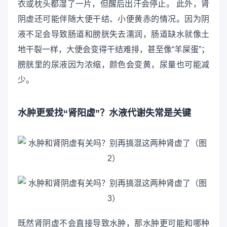
衣或枕头都湿了一片，但醒后出汗会停止。 此外，肾
阴虚还可能伴随大便干结、小便黄赤的情况。因为阴
液不足会导致肠道和膀胱失去濡润，肠道缺水就像土
地干裂一样，大便会变得干结难排，甚至像“羊屎蛋”；
膀胱里的尿液因为浓缩，颜色会变黄，尿量也可能减
少。
水肿更爱找“肾阳虚”？水液代谢失常是关键
既然肾阴虚不会直接导致水肿，那水肿更可能和哪种