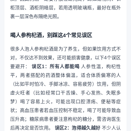
柜顶层、酒柜阴暗层，若用透明玻璃瓶，最好在瓶外
裹一层深色布隔绝光照。
喝人参枸杞酒，别踩这4个常见误区
很多人泡人参枸杞酒是为了养生，但如果饮用方式不
对，不仅达不到效果，还可能损害健康，以下4个误区
要避开：
误区1：所有人都能喝
人参性温，枸杞性
平，两者搭配的药酒整体偏温，适合体质偏寒的人
（比如平时怕冷、手脚冰凉、容易疲劳）饮用，但阴
虚火旺者（比如经常口干舌燥、手心发热、失眠多
梦）喝了容易上火，可能出现口腔溃疡、便秘等症
状；高血压患者若血压控制不稳定，喝了可能导致血
压升高；糖尿病患者要注意枸杞的糖分，需咨询医生
后再决定是否饮用。
误区2：泡得越久越好
不少人认