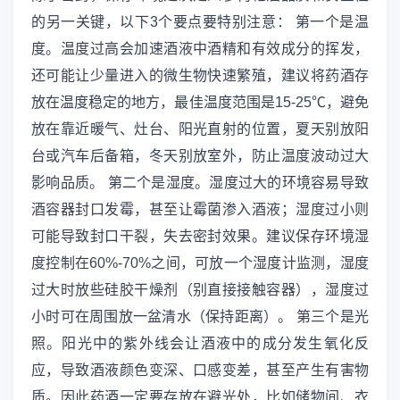
的另一关键，以下3个要点要特别注意： 第一个是温
度。温度过高会加速酒液中酒精和有效成分的挥发，
还可能让少量进入的微生物快速繁殖，建议将药酒存
放在温度稳定的地方，最佳温度范围是15-25℃，避免
放在靠近暖气、灶台、阳光直射的位置，夏天别放阳
台或汽车后备箱，冬天别放室外，防止温度波动过大
影响品质。 第二个是湿度。湿度过大的环境容易导致
酒容器封口发霉，甚至让霉菌渗入酒液；湿度过小则
可能导致封口干裂，失去密封效果。建议保存环境湿
度控制在60%-70%之间，可放一个湿度计监测，湿度
过大时放些硅胶干燥剂（别直接接触容器），湿度过
小时可在周围放一盆清水（保持距离）。 第三个是光
照。阳光中的紫外线会让酒液中的成分发生氧化反
应，导致酒液颜色变深、口感变差，甚至产生有害物
质。因此药酒一定要存放在避光处，比如储物间、衣