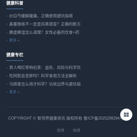
健康科普
炒白芍缓解腹痛，正确使用避坑指南
鼻塞微咳不一定是风寒感冒？正确判断方
脾虚脾湿怎么调理？女性必备的饮食+药
更多 »
健康专栏
男人喝红枣枸杞茶：益处、风险与科学饮
吃阿胶会变胖吗？科学食用方法全解析
马蹄膏怎么用才科学？功效边界与避坑指
更多 »
COPYRIGHT © 智穹界健康资讯 版权所有
鲁ICP备2025208294号-82
微博
微博