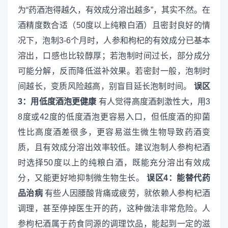
为“药酒泡得越久，有效成分溶出越多”，其实不然。在
酒精度数合适（50度以上纯粮白酒）且密封良好的情
况下，泡制3-6个月时，人参和枸杞的有效成分已基本
溶出，口感也比较醇厚；若泡制时间过长，部分成分
可能分解，反而降低滋补效果。若密封一般，泡制时
间越长，变质风险越高，别盲目延长泡制时间。
误区
3：用低度酒泡更健康
有人觉得高度酒刺激性大，用3
8度或42度的低度酒泡更容易入口，但低度酒的抑菌
性比高度酒差很多，更容易滋生微生物导致药酒变
质，且有效成分溶出效率较低。建议泡制人参枸杞酒
时选择50度以上的纯粮白酒，既能充分溶出有效成
分，又能更好地抑制微生物生长。
误区4：能替代药
品治病
有些人因腰酸背痛或疲劳，就依赖人参枸杞酒
调理，甚至停掉医生开的药，这种做法非常危险。人
参枸杞酒属于药食同源的调理饮品，能起到一定的滋