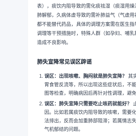
表），痰饮内阻导致的需化痰祛湿（痰湿用燥
肺解郁，久病体虚导致的需补肺益气（气虚用
都不能替代药品，具体的调理方案需在医生指
调理等干预措施时，特殊人群（如孕妇、哺乳
造成不良影响。
肺失宣降常见误区辟谣
误区：出现咳嗽、胸闷就是肺失宣降？
其
胃食管反流等，所以出现这些症状后，不能
图等检查，明确病因后再针对性调理，避
误区：肺失宣降只需要吃止咳药就能好？
因。比如若属痰饮内阻导致的咳嗽，需要
法排出，反而会加重肺部阻滞；若属情志
气机郁结的问题。