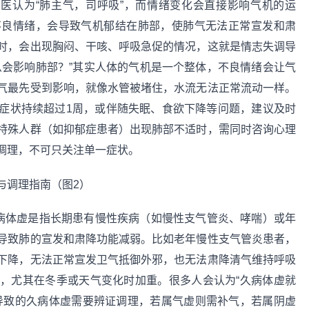
中医认为“肺主气，司呼吸”，而情绪变化会直接影响气机的运
不良情绪，会导致气机郁结在肺部，使肺气无法正常宣发和肃
时，会出现胸闷、干咳、呼吸急促的情况，这就是情志失调导
么会影响肺部？”其实人体的气机是一个整体，不良情绪会让气
气最先受到影响，就像水管被堵住，水流无法正常流动一样。
症状持续超过1周，或伴随失眠、食欲下降等问题，建议及时
特殊人群（如抑郁症患者）出现肺部不适时，需同时咨询心理
调理，不可只关注单一症状。
久病体虚是指长期患有慢性疾病（如慢性支气管炎、哮喘）或年
导致肺的宣发和肃降功能减弱。比如老年慢性支气管炎患者，
下降，无法正常宣发卫气抵御外邪，也无法肃降清气维持呼吸
，尤其在冬季或天气变化时加重。很多人会认为“久病体虚就
导致的久病体虚需要辨证调理，若属气虚则需补气，若属阴虚