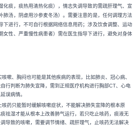
湿化痰，痰热用清热化痰），情志失调导致的需疏肝理气、宣
补肺汤，阴虚用沙参麦冬汤）。需要注意的是，任何调理方法
导下进行，不可自行根据网络信息用药；涉及饮食调整、运动
期女性、严重慢性病患者）需在医生指导下进行，避免对身体
实咳嗽、胸闷也可能是其他疾病的表现，比如肺炎、冠心病、
自行判断为肺失宣降，需到正规医疗机构进行胸部CT、心电
免延误病情。
止咳药只能暂时缓解咳嗽症状，不能解决肺失宣降的根本原
化痰祛湿才能从根本上改善肺气运行，若只吃止咳药，痰液无
失调导致的咳嗽，需要调节情绪、疏肝理气，止咳药无法解决