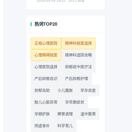
2026-05-29 19:52 · 1012 阅读
热词TOP20
正规心理医院
精神科就医选择
心理障碍就医
精神科选院攻略
心理医院选择
抑郁症中医疗法
产后抑郁自识
产后抑郁护理
抑郁自助
小儿腹胀
早孕自查
胎儿心脏异常
孕早期症状
孕期护肤
脾胃调理
温中散寒
阴虚食补
科学育儿