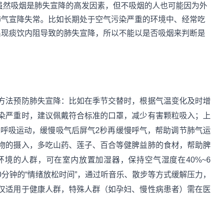
虽然吸烟是肺失宣降的高发因素，但不吸烟的人也可能因为外
肺气宣降失常。比如长期处于空气污染严重的环境中、经常吃
出现痰饮内阻导致的肺失宣降，所以不能以是否吸烟来判断是
方法预防肺失宣降：比如在季节交替时，根据气温变化及时增
染严重时，建议佩戴符合标准的口罩，减少有害颗粒吸入；上
深呼吸运动，缓慢吸气后屏气2秒再缓慢呼气，帮助调节肺气运
物的摄入，多吃山药、莲子、百合等健脾益肺的食材，帮助脾
境的人群，可在室内放置加湿器，保持空气湿度在40%~6
0分钟的“情绪放松时间”，通过听音乐、散步等方式缓解压力，
仅适用于健康人群，特殊人群（如孕妇、慢性病患者）需在医