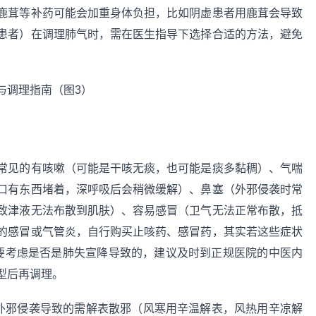
鹿茸等补药可能会加重身体负担，比如阴虚患者用鹿茸会导致
患者）在调理肺气时，需在医生指导下选择合适的方法，避免
常见的有咳嗽（可能是干咳无痰，也可能是痰多黏稠）、气喘
口有东西堵着，深呼吸后会稍微缓解）、鼻塞（外邪侵袭时常
致津液无法布散到肌肤）、容易感冒（卫气无法正常布散，抵
的感冒或气管炎，自行购买止咳药、感冒药，其实若这些症状
要考虑是否是肺失宣降导致的，建议及时到正规医院的中医内
型后再调理。
如外邪侵袭导致的需解表散邪（风寒用辛温解表，风热用辛凉解