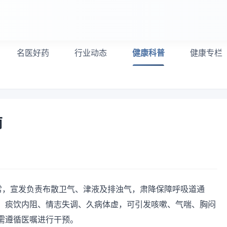
名医好药
行业动态
健康科普
健康专栏
南
异常，宣发负责布散卫气、津液及排浊气，肃降保障呼吸道通
、痰饮内阻、情志失调、久病体虚，可引发咳嗽、气喘、胸闷
需遵循医嘱进行干预。