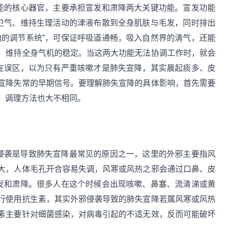
功能的核心器官，主要承担宣发和肃降两大关键功能。宣发功能
的卫气、维持生理活动的津液布散到全身肌肤与毛发，同时排出
内的调节系统”，可保证呼吸道通畅，吸入自然界的清气，还能
，维持全身气机的稳定。当这两大功能无法协调工作时，就会
存在误区，以为只有严重咳嗽才是肺失宣降，其实晨起痰多、皮
宣降失常的早期信号。要理解肺失宣降的具体影响，首先需要
，调理方法也大不相同。
邪侵袭是导致肺失宣降最常见的原因之一，这里的外邪主要指风
大，人体毛孔开合容易失调，风寒或风热之邪会通过口鼻、皮
宣发和肃降。很多人在这个时候会出现咳嗽、鼻塞、流清涕或黄
行使用抗生素，其实外邪侵袭导致的肺失宣降若属风寒或风热
素主要针对细菌感染，对病毒引起的不适无效，反而可能破坏