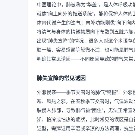
中医理论中，肺被称为“华盖”，是人体呼吸
就像“向上向外的推送系统”，能将保护人体
体内代谢产生的浊气；肃降功能则像“向下向
将清气与身体的精微物质向下布散到五脏六腑
出现“肺失宣降”的情况，很多人对这个术语
肤干燥、容易感冒等轻微不适，也可能是肺气
明确其常见诱因——不同原因导致的肺气失常
肺失宣降的常见诱因
外邪侵袭——季节交替时的肺气“警报”：外
寒、风热之邪。在春秋季节交替时，气温波动
肤侵入肺部，导致肺气被“困住”，无法正常
涕、怕冷或怕热的症状，此时常见的误区是自
证型，需辨证用辛温或辛凉的方法调理，抗生