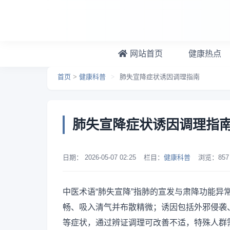
跳转到主要内容
网站首页
健康热点
首页
>
健康科普
>
肺失宣降症状诱因调理指南
肺失宣降症状诱因调理指
日期：
2026-05-07 02:25
栏目：
健康科普
浏览：
857
中医术语“肺失宣降”指肺的宣发与肃降功能
畅、吸入清气并布散精微；诱因包括外邪侵袭
等症状，通过辨证调理可改善不适，特殊人群