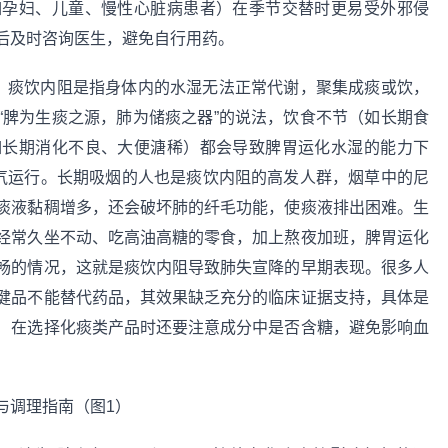
如孕妇、儿童、慢性心脏病患者）在季节交替时更易受外邪侵
后及时咨询医生，避免自行用药。
”：痰饮内阻是指身体内的水湿无法正常代谢，聚集成痰或饮，
“脾为生痰之源，肺为储痰之器”的说法，饮食不节（如长期食
如长期消化不良、大便溏稀）都会导致脾胃运化水湿的能力下
肺气运行。长期吸烟的人也是痰饮内阻的高发人群，烟草中的尼
痰液黏稠增多，还会破坏肺的纤毛功能，使痰液排出困难。生
经常久坐不动、吃高油高糖的零食，加上熬夜加班，脾胃运化
畅的情况，这就是痰饮内阻导致肺失宣降的早期表现。很多人
健品不能替代药品，其效果缺乏充分的临床证据支持，具体是
）在选择化痰类产品时还要注意成分中是否含糖，避免影响血