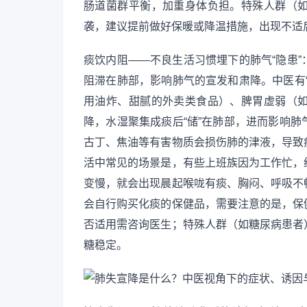
肠道菌群平衡，加重身体负担。特殊人群（
袭，建议提前做好保暖或降温措施，出现不适
痰饮内阻——不良生活习惯埋下的肺气“隐患
阻滞在肺部，影响肺气的宣发和肃降。中医有
用油炸、甜腻的外卖类食品）、脾胃虚弱（
降，水湿聚集成痰后“储”在肺部，进而影响
古丁、焦油等有害物质会损伤肺的津液，导致
活中常见的场景是，有些上班族因为工作忙，
变慢，就会出现晨起喉咙有痰、胸闷、呼吸不
会自行购买化痰的保健品，需要注意的是，保
否适用需咨询医生；特殊人群（如糖尿病患者
糖稳定。