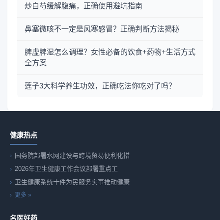
炒白芍缓解腹痛，正确使用避坑指南
鼻塞微咳不一定是风寒感冒？正确判断方法揭秘
脾虚脾湿怎么调理？女性必备的饮食+药物+生活方式
全方案
莲子3大科学养生功效，正确吃法你吃对了吗？
健康热点
国务院部署水网建设与跨境贸易便利化措
2026年卫生健康工作会议部署重点工
卫生健康系统十件为民服务实事推动健康
更多 »
名医好药