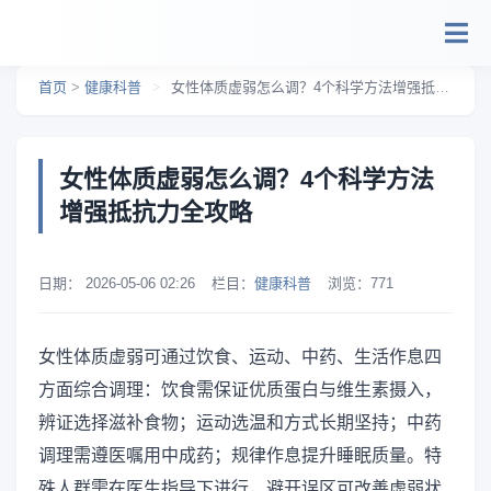
跳转到主要内容
首页
>
健康科普
>
女性体质虚弱怎么调？4个科学方法增强抵抗力全攻略
女性体质虚弱怎么调？4个科学方法
增强抵抗力全攻略
日期：
2026-05-06 02:26
栏目：
健康科普
浏览：
771
女性体质虚弱可通过饮食、运动、中药、生活作息四
方面综合调理：饮食需保证优质蛋白与维生素摄入，
辨证选择滋补食物；运动选温和方式长期坚持；中药
调理需遵医嘱用中成药；规律作息提升睡眠质量。特
殊人群需在医生指导下进行，避开误区可改善虚弱状