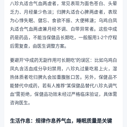
八珍丸适合气血两虚者，常见表现为面色苍白、头晕
乏力、月经量少色淡；归脾丸适合心脾两虚者，表现
为心悸失眠、健忘、食欲不振、大便稀溏；乌鸡白凤
丸适合气血两虚兼月经不调、白带异常者。这些中成
药是药品，不能当保健品长期吃，一般服用1-2个疗程
后需复查，由医生调整方案。
要避开“中成药无副作用可长期吃”的误区：比如乌鸡白
凤丸含活血成分孕妇禁用，八珍丸过量吃易上火，湿
热体质者吃归脾丸会加重腹胀口苦。另外，保健品不
能替代中成药，若有人推荐“某保健品替代八珍丸调气
血”需拒绝，保健品功效未经过严格临床验证，具体需
咨询医生。
生活作息：规律作息养气血，睡眠质量是关键