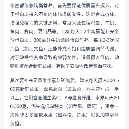
修复都依赖均衡营养。首先要保证优质蛋白摄入，对
于蛋白质摄入不足的体质虚弱女性，这是合成抗体、
增强免疫力的关键原料，常见来源包括鸡蛋、牛奶、
鱼肉、瘦肉、豆制品等。比如每天1-2个鸡蛋能补充全
价蛋白质，300毫升牛奶兼顾蛋白与钙，每周2-3次深
海鱼（如三文鱼）还能补充不饱和脂肪酸调节代谢。
对于缺铁性贫血导致的虚弱女性，适量摄入红肉、动
物肝脏配合新鲜蔬果，有助于铁吸收改善贫血症状。
其次要补充足量维生素与矿物质，建议每天摄入300-5
00克新鲜蔬菜，深色蔬菜（如菠菜、西兰花）占一半
以上，它们富含维生素C、A与膳食纤维；水果每天20
0-350克，优先选低GI种类（如苹果、蓝莓），避免一
次性吃太多高糖水果（如荔枝、芒果）以免加重身体
负担。