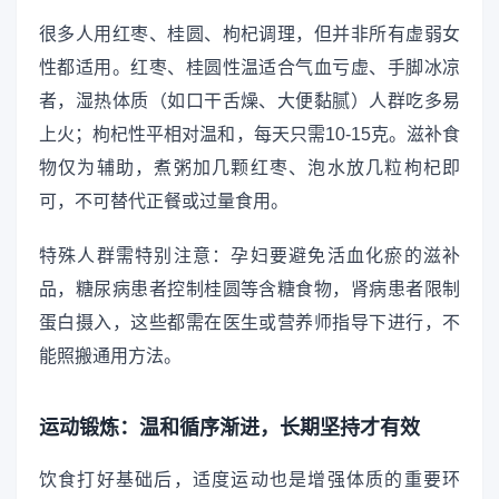
很多人用红枣、桂圆、枸杞调理，但并非所有虚弱女
性都适用。红枣、桂圆性温适合气血亏虚、手脚冰凉
者，湿热体质（如口干舌燥、大便黏腻）人群吃多易
上火；枸杞性平相对温和，每天只需10-15克。滋补食
物仅为辅助，煮粥加几颗红枣、泡水放几粒枸杞即
可，不可替代正餐或过量食用。
特殊人群需特别注意：孕妇要避免活血化瘀的滋补
品，糖尿病患者控制桂圆等含糖食物，肾病患者限制
蛋白摄入，这些都需在医生或营养师指导下进行，不
能照搬通用方法。
运动锻炼：温和循序渐进，长期坚持才有效
饮食打好基础后，适度运动也是增强体质的重要环