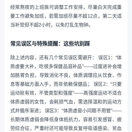
经常熬夜的上班族可调整工作安排，尽量白天完成重
要工作避免加班，若需加班尽量不超12点，第二天适
当补觉但不超2小时，以免打乱生物钟。
常见误区与特殊提醒：这些坑别踩
除上述内容，还有几个常见误区需避开： 误区1：“体
质虚要大补，吃很多保健品滋补品”——过度进补会增
加肠胃负担，导致消化不良，体质调理应从饮食、作
息等基础方面入手，而非依赖保健品； 误区2：“只要
运动就有效，不管类型和强度”——高强度运动不适合
体质虚弱的女性，会耗损气血，需选择温和的运动方
式并循序渐进； 误区3：“体质虚是小问题不用管”——
长期体质虚弱会降低身体抵抗力，容易引发感冒、疲
劳综合征，严重时还可能导致反复呼吸道感染、贫血