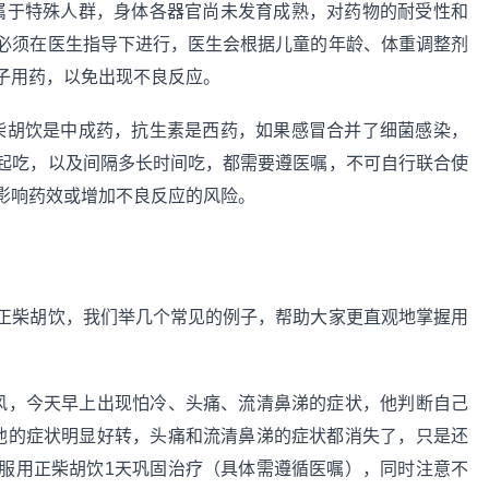
童属于特殊人群，身体各器官尚未发育成熟，对药物的耐受性和
必须在医生指导下进行，医生会根据儿童的年龄、体重调整剂
子用药，以免出现不良反应。
正柴胡饮是中成药，抗生素是西药，如果感冒合并了细菌感染，
起吃，以及间隔多长时间吃，都需要遵医嘱，不可自行联合使
影响药效或增加不良反应的风险。
正柴胡饮，我们举几个常见的例子，帮助大家更直观地掌握用
风，今天早上出现怕冷、头痛、流清鼻涕的症状，他判断自己
他的症状明显好转，头痛和流清鼻涕的症状都消失了，只是还
服用正柴胡饮1天巩固治疗（具体需遵循医嘱），同时注意不