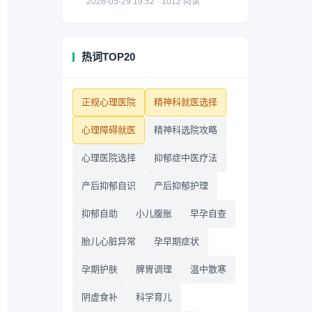
2026-05-29 19:52 · 1012 阅读
热词TOP20
正规心理医院
精神科就医选择
心理障碍就医
精神科选院攻略
心理医院选择
抑郁症中医疗法
产后抑郁自识
产后抑郁护理
抑郁自助
小儿腹胀
早孕自查
胎儿心脏异常
孕早期症状
孕期护肤
脾胃调理
温中散寒
阴虚食补
科学育儿