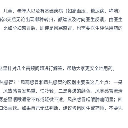
、儿童、老年人以及有基础疾病（如高血压、糖尿病、哮喘）
药3天后无论出现哪种转归，都建议及时向医生反馈，由医生
。比如孕妇感冒后，即使是风寒感冒，也需要医生评估用药的
这里针对几个高频问题进行解答，帮助大家更安全地用药。
热感冒？” 风寒感冒和风热感冒的区别主要看这几个点：一是
，风热感冒发热重、怕冷轻；二是鼻涕的颜色，风寒感冒流清
寒感冒咽喉通常不疼或轻微不适，风热感冒咽喉肿痛明显；四
口渴喜饮。如果自己无法判断，建议咨询医生或药师，不要凭