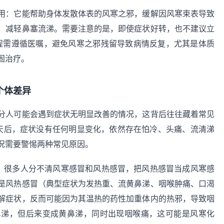
用：它能帮助身体发散体表的风寒之邪，缓解因风寒束表导致
，减轻鼻塞流涕。需要注意的是，即使症状好转，也不建议立
疗程需遵循医嘱，避免风寒之邪残留导致病情反复，尤其是体质
固治疗。
个体差异
分人可能会遇到症状无明显改善的情况，这背后往往藏着常见
天后，症状没有任何明显变化，依然存在怕冷、头痛、流清涕
况需要警惕两种常见原因。
因。很多人分不清风寒感冒和风热感冒，把风热感冒当成风寒感
是风热感冒（典型症状为发热重、流黄鼻涕、咽喉肿痛、口渴
解症状，反而可能因为其温热的药性加重体内的热邪，导致咽
鼻涕，但后来变成黄鼻涕，同时出现咽喉痛，这可能是风寒化