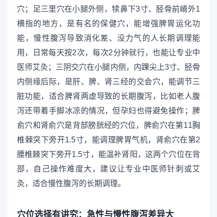
穴；足三里穴在小腿外侧，犊鼻下3寸、胫骨前嵴外1
横指的地方，是有名的保健穴，能增强脾胃运化功
能，慢性腹泻导致消化差、没力气的人长期调理能
用，日常每天按2次，每次2分钟就行，也能让专业中
医师艾灸；三阴交穴在小腿内侧，内踝尖上3寸、胫骨
内侧缘后际，是肝、脾、肾三经的交会穴，能调节三
脏功能，适合脾肾两虚导致的长期腹泻，比如老人腹
泻还带着手脚冰凉的情况，但孕妇也得避免操作；脾
俞穴和肾俞穴是背部膀胱经的穴位，脾俞穴在第11胸
椎棘突下旁开1.5寸，能调理脾胃气机，肾俞穴在第2
腰椎棘突下旁开1.5寸，能温补肾阳，这两个穴位在背
部，自己操作难度大，建议让专业中医师针刺或艾
灸，适合慢性腹泻的长期调理。
穴位选择有讲究：急性与慢性腹泻差异大