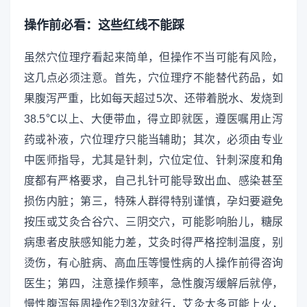
操作前必看：这些红线不能踩
虽然穴位理疗看起来简单，但操作不当可能有风险，
这几点必须注意。首先，穴位理疗不能替代药品，如
果腹泻严重，比如每天超过5次、还带着脱水、发烧到
38.5℃以上、大便带血，得立即就医，遵医嘱用止泻
药或补液，穴位理疗只能当辅助；其次，必须由专业
中医师指导，尤其是针刺，穴位定位、针刺深度和角
度都有严格要求，自己扎针可能导致出血、感染甚至
损伤内脏；第三，特殊人群得特别谨慎，孕妇要避免
按压或艾灸合谷穴、三阴交穴，可能影响胎儿，糖尿
病患者皮肤感知能力差，艾灸时得严格控制温度，别
烫伤，有心脏病、高血压等慢性病的人操作前得咨询
医生；第四，注意操作频率，急性腹泻缓解后就停，
慢性腹泻每周操作2到3次就行，艾灸太多可能上火，