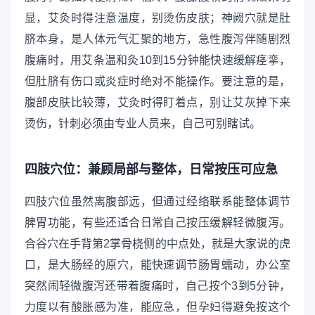
显，艾灸时得注意温度，别烫伤皮肤；神阙穴就是肚
脐本身，是人体元气汇聚的地方，急性腹泻伴随剧烈
腹痛时，用艾条温和灸10到15分钟能快速缓解痉挛，
但肚脐有伤口或炎症时绝对不能操作。要注意的是，
腹部皮肤比较薄，艾灸时得盯着点，别让艾灰掉下来
烫伤，针刺必须由专业人员来，自己可别瞎试。
四肢穴位：兼顾局部与整体，日常按压可应急
四肢穴位虽然离腹部远，但通过经络联系能整体调节
脾胃功能，有些还适合日常自己按压缓解轻微腹泻。
合谷穴在手背第2掌骨桡侧的中点处，就是大家说的虎
口，是大肠经的原穴，能快速调节肠胃蠕动，办公室
突然闹轻微腹泻还带着腹痛时，自己按个3到5分钟，
力度以有酸胀感为准，能应急，但孕妇得避免按这个