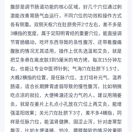
腹部是调节肠道功能的核心区域，好几个穴位通过刺
激能改善胃肠气血运行，不同穴位的功效和操作方式
各有侧重。双侧天枢穴在肚脐旁开2寸左右，差不多是
3横指的宽度，属于足阳明胃经的重要穴位，能直接调
节胃肠蠕动，吃坏东西导致的急性腹泻、还带着腹痛
腹胀的情况尤其适用，操作上优先选温和艾灸，就是
把艾条悬在离皮肤3到5厘米的地方烤，每次15分钟左
右，也能让专业中医师针刺；气海穴在肚脐下1.5寸，
大概2横指的位置，是任脉穴位，主打培补元气、温养
肠道，适合长期脾胃虚弱导致的慢性腹泻，比如稍微
吃点凉的就拉、大便稀溏还没力气的人，建议用隔姜
灸，就是在姜片上扎点小孔放在穴位上再艾灸，能增
强温阳效果；关元穴在肚脐下3寸，差不多4横指，同
样是任脉穴位，能温肾健脾、固涩止泻，针对虚寒型
腹泻，比如大便清稀、怕冷、腰膝酸软的情况效果明