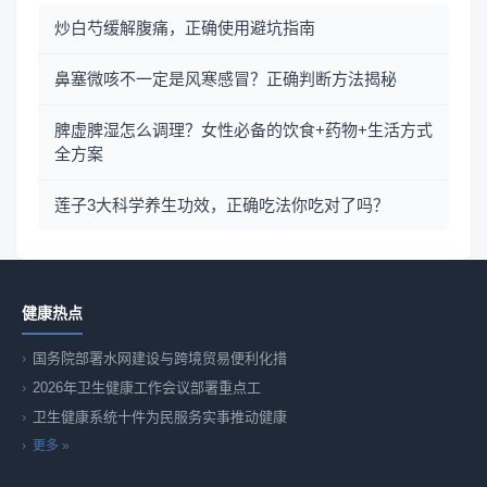
炒白芍缓解腹痛，正确使用避坑指南
鼻塞微咳不一定是风寒感冒？正确判断方法揭秘
脾虚脾湿怎么调理？女性必备的饮食+药物+生活方式
全方案
莲子3大科学养生功效，正确吃法你吃对了吗？
健康热点
国务院部署水网建设与跨境贸易便利化措
2026年卫生健康工作会议部署重点工
卫生健康系统十件为民服务实事推动健康
更多 »