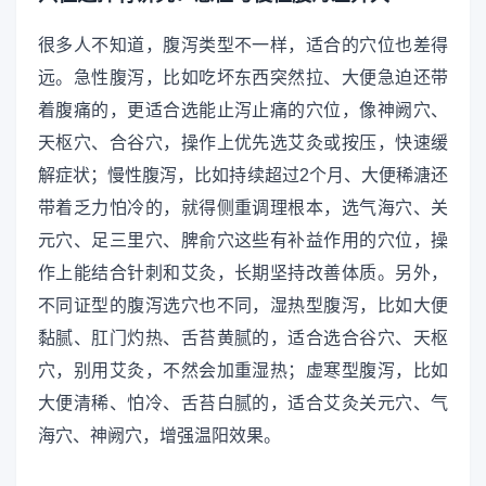
很多人不知道，腹泻类型不一样，适合的穴位也差得
远。急性腹泻，比如吃坏东西突然拉、大便急迫还带
着腹痛的，更适合选能止泻止痛的穴位，像神阙穴、
天枢穴、合谷穴，操作上优先选艾灸或按压，快速缓
解症状；慢性腹泻，比如持续超过2个月、大便稀溏还
带着乏力怕冷的，就得侧重调理根本，选气海穴、关
元穴、足三里穴、脾俞穴这些有补益作用的穴位，操
作上能结合针刺和艾灸，长期坚持改善体质。另外，
不同证型的腹泻选穴也不同，湿热型腹泻，比如大便
黏腻、肛门灼热、舌苔黄腻的，适合选合谷穴、天枢
穴，别用艾灸，不然会加重湿热；虚寒型腹泻，比如
大便清稀、怕冷、舌苔白腻的，适合艾灸关元穴、气
海穴、神阙穴，增强温阳效果。