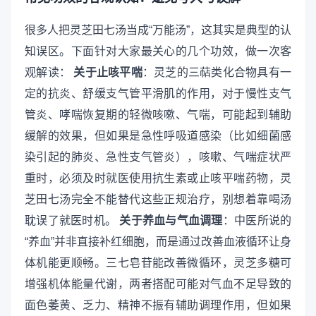
很多人把灵芝田七汤当成“万能汤”，这其实是典型的认
知误区。下面针对大家最关心的几个功效，做一次客
观解读：
关于止咳平喘
：灵芝的三萜类化合物具有一
定的抗炎、舒缓支气管平滑肌的作用，对于慢性支气
管炎、哮喘恢复期的轻微咳嗽、气喘，可能起到辅助
缓解的效果，但如果是急性呼吸道感染（比如细菌感
染引起的肺炎、急性支气管炎），咳嗽、气喘症状严
重时，必须及时就医使用抗生素或止咳平喘药物，灵
芝田七汤完全不能替代这些正规治疗，别想着靠喝汤
耽误了就医时机。
关于养血与气血调理
：中医所说的
“养血”并非直接补红细胞，而是通过改善血液循环让身
体机能更顺畅。三七皂苷能改善微循环，灵芝多糖可
增强机体能量代谢，两者搭配可能对气血不足导致的
面色萎黄、乏力、精神不振有辅助调理作用，但如果