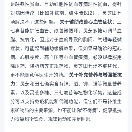
是缺铁性贫血、巨幼细胞性贫血等病理性贫血，得针
对病因治疗（比如补铁剂、维生素B12），灵芝田七
汤解决不了这些问题。
关于辅助改善心血管症状
：三
七皂苷能扩张血管、改善微循环，灵芝多糖可调节血
脂、抗氧化，因此对于血瘀导致的胸闷、气短等轻微
症状，可能起到辅助缓解效果，但如果是确诊的冠心
病、心肌梗死、高血压等心血管疾病，必须规律服用
降压药、降脂药等正规药物，灵芝田七汤不能替代，
更不能随意停医生开的药。
关于补充营养与增强抵抗
力
：灵芝和田七确实含有锌、硒、钾、镁等微量营养
素，以及灵芝多糖、三七皂苷等植物化学物，这些成
分可以支持免疫机能和代谢功能，但它们不是补维生
素矿物质的主要来源，也不能让你“不得病”，健康抵抗
力得靠均衡饮食、规律运动和充足睡眠。