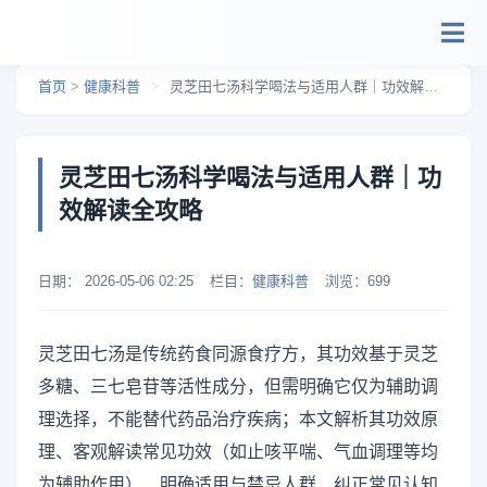
跳转到主要内容
首页
>
健康科普
>
灵芝田七汤科学喝法与适用人群｜功效解读全攻略
灵芝田七汤科学喝法与适用人群｜功
效解读全攻略
日期：
2026-05-06 02:25
栏目：
健康科普
浏览：
699
灵芝田七汤是传统药食同源食疗方，其功效基于灵芝
多糖、三七皂苷等活性成分，但需明确它仅为辅助调
理选择，不能替代药品治疗疾病；本文解析其功效原
理、客观解读常见功效（如止咳平喘、气血调理等均
为辅助作用）、明确适用与禁忌人群、纠正常见认知