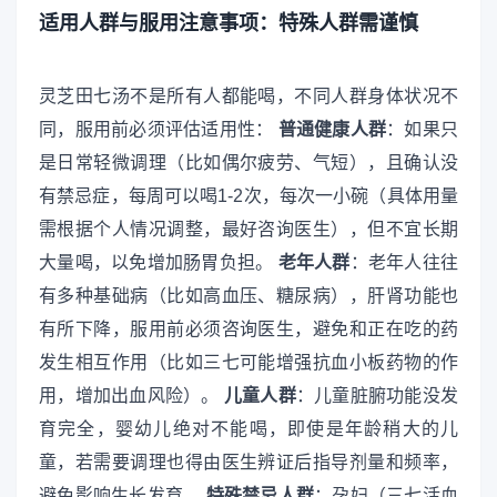
适用人群与服用注意事项：特殊人群需谨慎
灵芝田七汤不是所有人都能喝，不同人群身体状况不
同，服用前必须评估适用性：
普通健康人群
：如果只
是日常轻微调理（比如偶尔疲劳、气短），且确认没
有禁忌症，每周可以喝1-2次，每次一小碗（具体用量
需根据个人情况调整，最好咨询医生），但不宜长期
大量喝，以免增加肠胃负担。
老年人群
：老年人往往
有多种基础病（比如高血压、糖尿病），肝肾功能也
有所下降，服用前必须咨询医生，避免和正在吃的药
发生相互作用（比如三七可能增强抗血小板药物的作
用，增加出血风险）。
儿童人群
：儿童脏腑功能没发
育完全，婴幼儿绝对不能喝，即使是年龄稍大的儿
童，若需要调理也得由医生辨证后指导剂量和频率，
避免影响生长发育。
特殊禁忌人群
：孕妇（三七活血