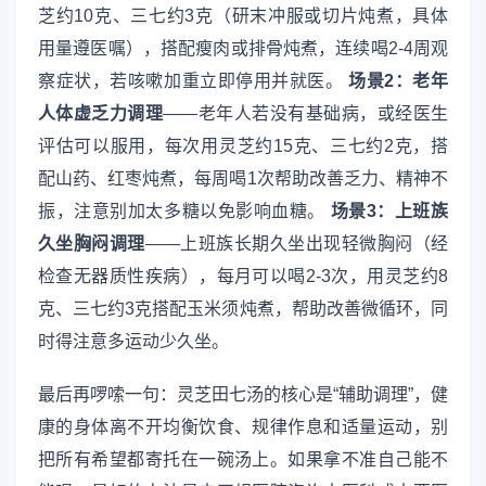
芝约10克、三七约3克（研末冲服或切片炖煮，具体
用量遵医嘱），搭配瘦肉或排骨炖煮，连续喝2-4周观
察症状，若咳嗽加重立即停用并就医。
场景2：老年
人体虚乏力调理
——老年人若没有基础病，或经医生
评估可以服用，每次用灵芝约15克、三七约2克，搭
配山药、红枣炖煮，每周喝1次帮助改善乏力、精神不
振，注意别加太多糖以免影响血糖。
场景3：上班族
久坐胸闷调理
——上班族长期久坐出现轻微胸闷（经
检查无器质性疾病），每月可以喝2-3次，用灵芝约8
克、三七约3克搭配玉米须炖煮，帮助改善微循环，同
时得注意多运动少久坐。
最后再啰嗦一句：灵芝田七汤的核心是“辅助调理”，健
康的身体离不开均衡饮食、规律作息和适量运动，别
把所有希望都寄托在一碗汤上。如果拿不准自己能不