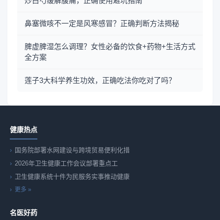
炒白芍缓解腹痛，正确使用避坑指南
鼻塞微咳不一定是风寒感冒？正确判断方法揭秘
脾虚脾湿怎么调理？女性必备的饮食+药物+生活方式
全方案
莲子3大科学养生功效，正确吃法你吃对了吗？
健康热点
国务院部署水网建设与跨境贸易便利化措
2026年卫生健康工作会议部署重点工
卫生健康系统十件为民服务实事推动健康
更多 »
名医好药