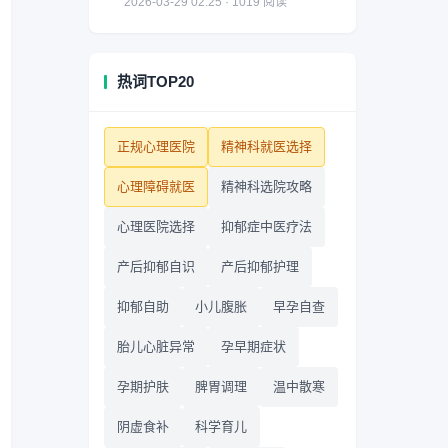
2026-03-29 02:25 · 1019 阅读
热词TOP20
正规心理医院
精神科就医选择
心理障碍就医
精神科选院攻略
心理医院选择
抑郁症中医疗法
产后抑郁自识
产后抑郁护理
抑郁自助
小儿腹胀
早孕自查
胎儿心脏异常
孕早期症状
孕期护肤
脾胃调理
温中散寒
阴虚食补
科学育儿