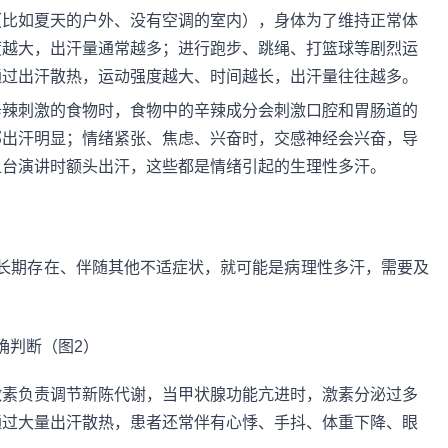
（比如夏天的户外、没有空调的室内），身体为了维持正常体
度越大，出汗量通常越多；进行跑步、跳绳、打篮球等剧烈运
通过出汗散热，运动强度越大、时间越长，出汗量往往越多。
辛辣刺激的食物时，食物中的辛辣成分会刺激口腔和胃肠道的
部出汗明显；情绪紧张、焦虑、兴奋时，交感神经会兴奋，导
上台演讲时额头出汗，这些都是情绪引起的生理性多汗。
长期存在、伴随其他不适症状，就可能是病理性多汗，需要及
激素负责调节新陈代谢，当甲状腺功能亢进时，激素分泌过多
通过大量出汗散热，患者还常伴有心悸、手抖、体重下降、眼