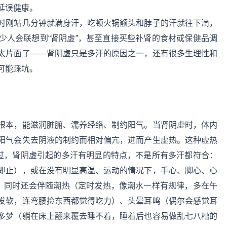
延误健康。
时刚站几分钟就满身汗，吃顿火锅额头和脖子的汗就往下滴，
少人会联想到“肾阴虚”，甚至直接买些补肾的食材或保健品调
太片面了——肾阴虚只是多汗的原因之一，还有很多生理性和
可能踩坑。
根本，能滋润脏腑、濡养经络、制约阳气。当肾阴虚时，体内
阳气会失去阴液的制约而相对偏亢，进而产生虚热。这种虚热
不过，肾阴虚引起的多汗有明显的特点，不是所有多汗都符合：
即止），或在没有明显高温、运动的情况下，手心、脚心、心
）；同时还会伴随潮热（定时发热，像潮水一样有规律，多在午
发软，连弯腰捡东西都觉得吃力）、头晕耳鸣（偶尔会感觉耳
多梦（躺在床上翻来覆去睡不着，睡着后也容易做乱七八糟的