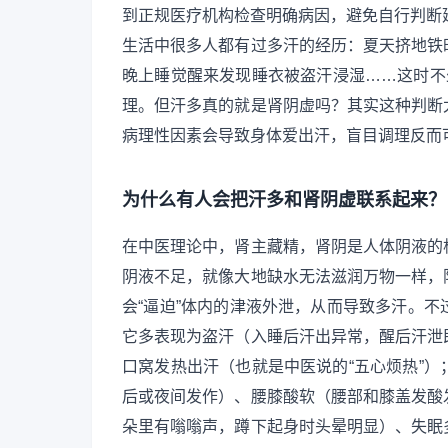
到正规医疗机构检查明确病因，避免自行判断
生活中很多人都有过多汗的经历：夏天挤地铁
晚上睡觉醒来发现睡衣被盗汗浸湿……这时不
理。但汗多真的就是肾阴虚吗？其实这种判断
病理性因素会导致身体爱出汗，盲目调理反而
为什么有人会把汗多和肾阴虚联系起来？
在中医理论中，肾主藏精，肾阴是人体阴液的
阴液不足，就像大地缺水无法滋润万物一样，
会“逼迫”体内的津液外泄，从而导致多汗。
它多表现为盗汗（入睡后汗出异常，醒后汗泄
口窝发热出汗（也就是中医说的“五心烦热”
后或夜间发作）、腰膝酸软（腰部和膝盖发酸
朵里有嗡嗡声，蹲下起身时头晕明显）、失眠