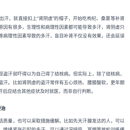
出汗，就直接扣上“肾阴虚”的帽子，开始吃枸杞、桑葚等补肾
原因有很多，生理性和病理性因素都可能导致多汗，肾阴虚只
等病理性因素导致的多汗，盲目补肾不仅没有效果，还会延误
现盗汗就吓得以为自己得了结核病。但实际上，除了结核病，
盗汗。比如肾阴虚的盗汗常伴有五心烦热、腰膝酸软，更年期
汗后应结合其他症状及时就医，而非自行判断。
要治
活质量，也可以采取措施缓解。比如先天汗腺发达的人，可以
；情绪紧张引起的多汗，可以通过深呼吸、冥想等放松训练缓