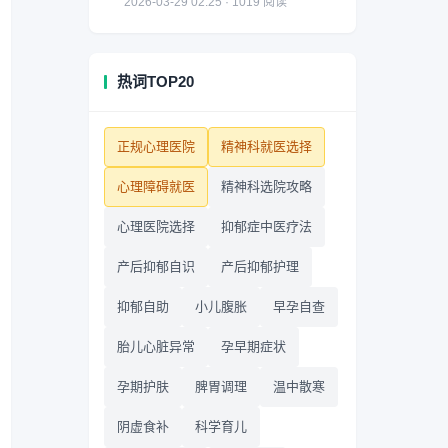
2026-03-29 02:25 · 1019 阅读
热词TOP20
正规心理医院
精神科就医选择
心理障碍就医
精神科选院攻略
心理医院选择
抑郁症中医疗法
产后抑郁自识
产后抑郁护理
抑郁自助
小儿腹胀
早孕自查
胎儿心脏异常
孕早期症状
孕期护肤
脾胃调理
温中散寒
阴虚食补
科学育儿