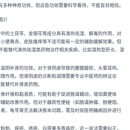
有多种神奇功效，但这些功效需要科学看待，不能盲目相信。
膏中的土茯苓、金银花等成分具有清热祛湿、解毒的作用，对
、小便黄赤、皮肤瘙痒等不适可能有一定的辅助缓解效果。但
，不能替代清热祛湿类药物治疗相关疾病，比如湿热型肝炎、湿
有滋阴补肾的功效，对于肾阴虚导致的腰膝酸软、头晕耳鸣、
调理作用。但肾阴虚的诊断和调理需要专业中医师的辨证论
不能替代补肾类药物。
膳食纤维和黏液质，可能有助于促进肠道蠕动，增加粪便体
的辅助改善作用。但对于器质性便秘（如肠道肿瘤、肠梗阻、
患者，龟苓膏无法解决根本问题，需及时就医明确病因并进行
疗粉刺、痤疮、痔疮、白带量多等病症，这一说法需要纠正。