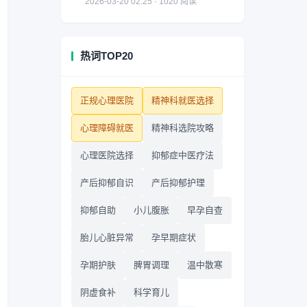
2026-03-20 02:25 · 1020 阅读
热词TOP20
正规心理医院
精神科就医选择
心理障碍就医
精神科选院攻略
心理医院选择
抑郁症中医疗法
产后抑郁自识
产后抑郁护理
抑郁自助
小儿腹胀
早孕自查
胎儿心脏异常
孕早期症状
孕期护肤
脾胃调理
温中散寒
阴虚食补
科学育儿