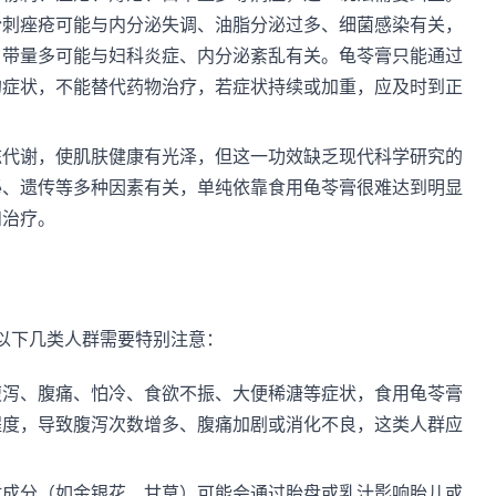
粉刺痤疮可能与内分泌失调、油脂分泌过多、细菌感染有关，
白带量多可能与妇科炎症、内分泌紊乱有关。龟苓膏只能通过
的症状，不能替代药物治疗，若症状持续或加重，应及时到正
陈代谢，使肌肤健康有光泽，但这一功效缺乏现代科学研究的
泌、遗传等多种因素有关，单纯依靠食用龟苓膏很难达到明显
和治疗。
以下几类人群需要特别注意：
腹泻、腹痛、怕冷、食欲不振、大便稀溏等症状，食用龟苓膏
程度，导致腹泻次数增多、腹痛加剧或消化不良，这类人群应
材成分（如金银花、甘草）可能会通过胎盘或乳汁影响胎儿或