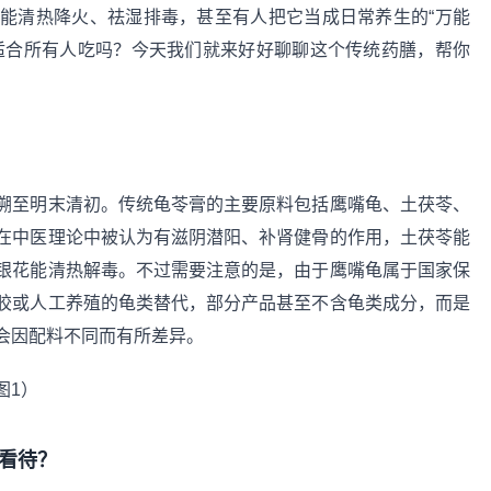
能清热降火、祛湿排毒，甚至有人把它当成日常养生的“万能
适合所有人吃吗？今天我们就来好好聊聊这个传统药膳，帮你
溯至明末清初。传统龟苓膏的主要原料包括鹰嘴龟、土茯苓、
在中医理论中被认为有滋阴潜阳、补肾健骨的作用，土茯苓能
银花能清热解毒。不过需要注意的是，由于鹰嘴龟属于国家保
胶或人工养殖的龟类替代，部分产品甚至不含龟类成分，而是
会因配料不同而有所差异。
看待？