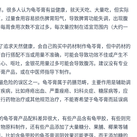
越好。很多人认为龟苓膏有益健康，就天天吃、大量吃，但实际
凉，过量食用容易损伤脾胃阳气，导致脾胃功能失调，出现腹
群每周食用次数不宜过多，每次量控制在适宜范围内（大约一
了追求天然健康，会自己购买中药材制作龟苓膏，但中药材的
若自行搭配不当或用量不准确，可能会导致功效不佳或产生不
恶心、呕吐，金银花用量过多可能会导致腹泻。建议没有专业
苓膏产品，或在中医师指导下制作。
最危险的误区之一。龟苓膏属于药膳范畴，主要作用是辅助调
有疾病，比如痔疮出血、严重痤疮、妇科炎症、糖尿病等，应
进行药物治疗或其他规范治疗，不能寄希望于龟苓膏而延误病
的龟苓膏产品配料差异很大，有些产品含有龟甲胶，有些则完
植物原料制作，还有些产品添加了大量糖分、果脯、椰果等辅
同，比如含龟甲胶的龟苓膏滋阴效果可能更强，而无添加糖的