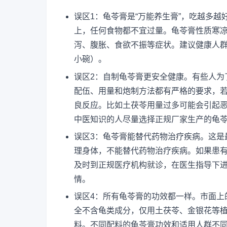
误区1：龟苓膏是“万能养生膏”，吃越多
上，任何食物都不宜过量。龟苓膏性质寒
泻、腹胀、食欲不振等症状。建议健康人
小碗）。
误区2：自制龟苓膏更安全健康。有些人为
配伍、用量和炮制方法都有严格的要求，
良反应。比如土茯苓用量过多可能会引起
中医知识的人尽量选择正规厂家生产的龟
误区3：龟苓膏能替代药物治疗疾病。这是
理身体，不能替代药物治疗疾病。如果患
及时到正规医疗机构就诊，在医生指导下
情。
误区4：所有龟苓膏的功效都一样。市面上
全不含龟类成分，仅用土茯苓、金银花等
料。不同配料的龟苓膏功效和适用人群不