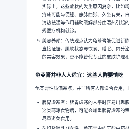
实际上，这些症状的发生原因复杂，比如
痔疮可能与便秘、静脉曲张、久坐有关，
清热祛湿等作用辅助缓解部分由湿热引起
规医疗机构就诊。
美容养颜：传统观点认为龟苓膏能促进新
直接证据。肌肤状态与饮食、睡眠、内分
的美容效果，更不能替代专业的皮肤护理
龟苓膏并非人人适宜：这些人群要慎吃
龟苓膏性质偏寒凉，并非所有人都适合食用，
脾胃虚寒者：脾胃虚寒的人平时容易出现
这类寒凉食物后，可能会加重脾胃虚寒的
尽量避免食用。
孕妇及哺乳期女性：龟苓膏中的某些中药