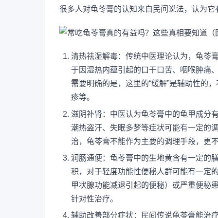
很多人对龟苓膏的认知来自民间说法，认为它
清热祛湿解毒：传统中医理论认为，龟苓
于因湿热内蕴引起的口干口苦、咽喉肿痛
需要明确的是，这里的“缓解”是辅助性的
疹等。
滋阴补肾：中医认为龟苓膏中的龟甲成分
潮热盗汗、失眠多梦等症状可能有一定的
治，龟苓膏不能作为主要的调理手段，更
润肠通便：龟苓膏中的生地黄含有一定的
积，对于轻度功能性便秘人群可能有一定
甲状腺功能减退引起的便秘）或严重便秘
针对性治疗。
辅助改善部分症状：民间传说龟苓膏能治