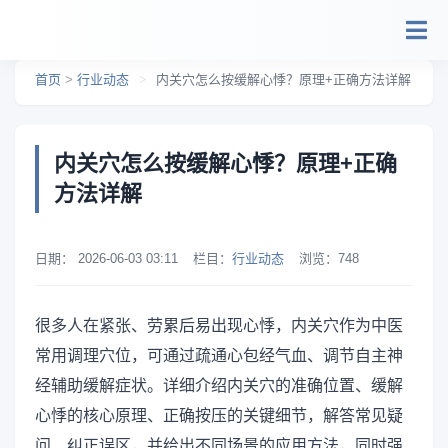
跳转到主要内容
首页
>
行业动态
>
内关穴怎么按缓解心悸？原理+正确方法详解
内关穴怎么按缓解心悸？原理+正确
方法详解
日期：
2026-06-03 03:11
栏目：
行业动态
浏览：
748
很多人在紧张、劳累后易出现心悸，内关穴作为中医
常用调理穴位，可通过疏通心包经气血、调节自主神
经辅助缓解症状。详细介绍内关穴的准确位置、缓解
心悸的核心原理、正确按压的关键细节，解答常见疑
问、纠正误区，并给出不同场景的应用方法，同时强