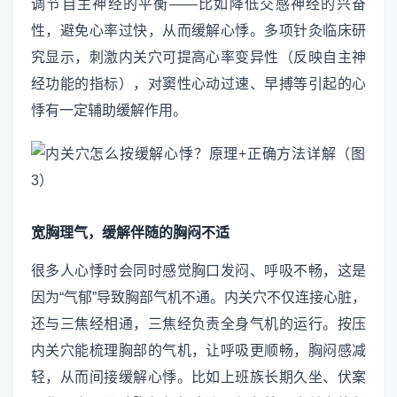
调节自主神经的平衡——比如降低交感神经的兴奋
性，避免心率过快，从而缓解心悸。多项针灸临床研
究显示，刺激内关穴可提高心率变异性（反映自主神
经功能的指标），对窦性心动过速、早搏等引起的心
悸有一定辅助缓解作用。
宽胸理气，缓解伴随的胸闷不适
很多人心悸时会同时感觉胸口发闷、呼吸不畅，这是
因为“气郁”导致胸部气机不通。内关穴不仅连接心脏，
还与三焦经相通，三焦经负责全身气机的运行。按压
内关穴能梳理胸部的气机，让呼吸更顺畅，胸闷感减
轻，从而间接缓解心悸。比如上班族长期久坐、伏案