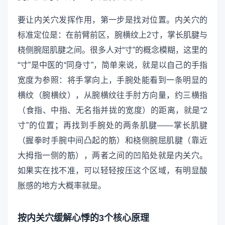
要让内关穴发挥作用，第一步是找对位置。内关穴的
标准定位是：在前臂前区，腕横纹上2寸，掌长肌腱与
桡侧腕屈肌腱之间。很多人对“寸”的概念模糊，这里的
“寸”是中医的“同身寸”，简单来说，就是以自己的手指
宽度为参照：将手掌向上，手腕处能看到一条明显的
横纹（腕横纹），从腕横纹往手肘方向量，约三横指
（食指、中指、无名指并拢的宽度）的距离，就是“2
寸”的位置；再找到手腕处的两条肌腱——掌长肌腱
（握拳时手腕中间凸起的筋）和桡侧腕屈肌腱（靠近
大拇指一侧的筋），两者之间的凹陷处就是内关穴。
如果实在找不准，可以轻轻按压这个区域，有明显酸
胀感的地方大概率就是。
按内关穴缓解心悸的3个核心原理