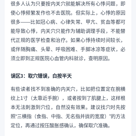
很多人认为只要按内关穴就能解决所有心悸问题，即
使心悸频繁发作也不去医院。但实际上，心悸的原因
很多——比如冠心病、心律失常、甲亢、贫血等都可
能导致心悸，内关穴只能作为辅助调理手段，不能替
代正规的医学检查和治疗。如果心悸持续时间较长，
或伴随胸痛、头晕、呼吸困难、手脚冰凉等症状，必
须立即到正规医院心血管内科就诊，查明原因。
误区3：取穴错误，白按半天
有些读者找不到准确的内关穴，比如把位置定在腕横
纹上1寸（太靠近手腕），或者按到了肌腱上，这样根
本无法刺激到穴位，自然没有效果。建议找穴时先按
照“三横指（食指、中指、无名指并拢的宽度）”的方法
定位，再通过按压酸胀感确认，确保取穴准确。