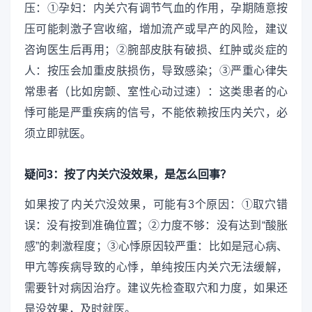
压：①孕妇：内关穴有调节气血的作用，孕期随意按
压可能刺激子宫收缩，增加流产或早产的风险，建议
咨询医生后再用；②腕部皮肤有破损、红肿或炎症的
人：按压会加重皮肤损伤，导致感染；③严重心律失
常患者（比如房颤、室性心动过速）：这类患者的心
悸可能是严重疾病的信号，不能依赖按压内关穴，必
须立即就医。
疑问3：按了内关穴没效果，是怎么回事？
如果按了内关穴没效果，可能有3个原因：①取穴错
误：没有按到准确位置；②力度不够：没有达到“酸胀
感”的刺激程度；③心悸原因较严重：比如是冠心病、
甲亢等疾病导致的心悸，单纯按压内关穴无法缓解，
需要针对病因治疗。建议先检查取穴和力度，如果还
是没效果，及时就医。