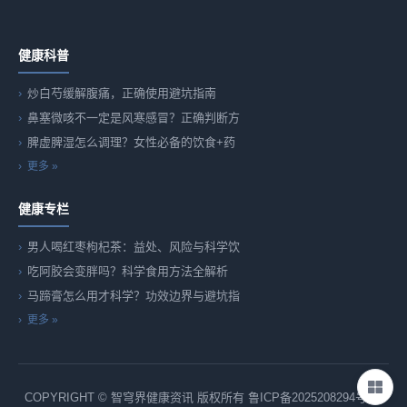
健康科普
炒白芍缓解腹痛，正确使用避坑指南
鼻塞微咳不一定是风寒感冒？正确判断方
脾虚脾湿怎么调理？女性必备的饮食+药
更多 »
健康专栏
男人喝红枣枸杞茶：益处、风险与科学饮
吃阿胶会变胖吗？科学食用方法全解析
马蹄膏怎么用才科学？功效边界与避坑指
更多 »
COPYRIGHT © 智穹界健康资讯 版权所有
鲁ICP备2025208294号-82