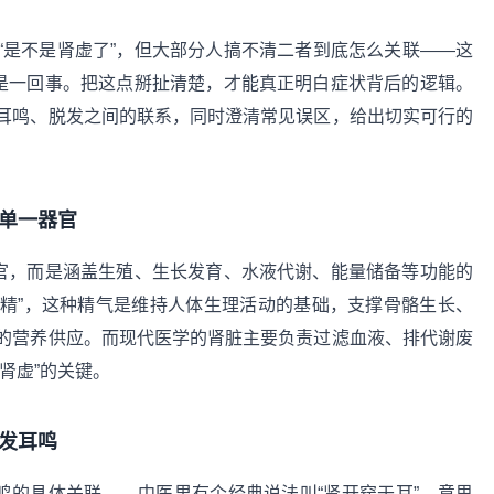
“是不是肾虚了”，但大部分人搞不清二者到底怎么关联——这
不是一回事。把这点掰扯清楚，才能真正明白症状背后的逻辑。
耳鸣、脱发之间的联系，同时澄清常见误区，给出切实可行的
是单一器官
器官，而是涵盖生殖、生长发育、水液代谢、能量储备等功能的
肾精”，这种精气是维持人体生理活动的基础，支撑骨骼生长、
的营养供应。而现代医学的肾脏主要负责过滤血液、排代谢废
肾虚”的关键。
发耳鸣
鸣的具体关联——中医里有个经典说法叫“肾开窍于耳”，意思