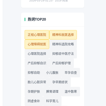
2026-03-29 02:25 · 1019 阅读
热词TOP20
正规心理医院
精神科就医选择
心理障碍就医
精神科选院攻略
心理医院选择
抑郁症中医疗法
产后抑郁自识
产后抑郁护理
抑郁自助
小儿腹胀
早孕自查
胎儿心脏异常
孕早期症状
孕期护肤
脾胃调理
温中散寒
阴虚食补
科学育儿