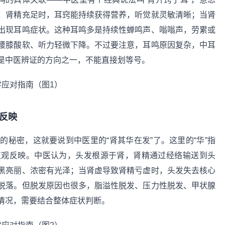
，肾精充足时，耳窍能持续获得营养，听觉就灵敏清晰；当肾
出现耳鸣症状。这种耳鸣多是持续性蝉鸣声、嗡嗡声，劳累或
腰膝酸软、听力轻微下降。不过要注意，耳鸣原因复杂，中耳
是中医辨证的方向之一，不能直接划等号。
反映
秘密，这就要说到中医里的“肾其华在发”了。这里的“华”指
直观反映。中医认为，头发根源于肾，肾精通过经络输送到头
黑亮丽、浓密有光泽；当肾虚导致肾精亏虚时，头发失去核心
脱落。但脱发原因也很多，脂溢性脱发、压力性脱发、甲状腺
情况，需要结合整体症状判断。