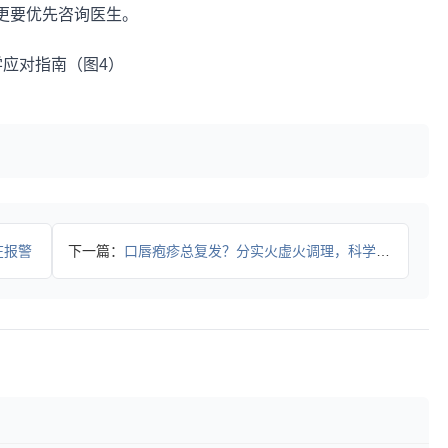
更要优先咨询医生。
在报警
下一篇：
口唇疱疹总复发？分实火虚火调理，科学缓解不踩坑