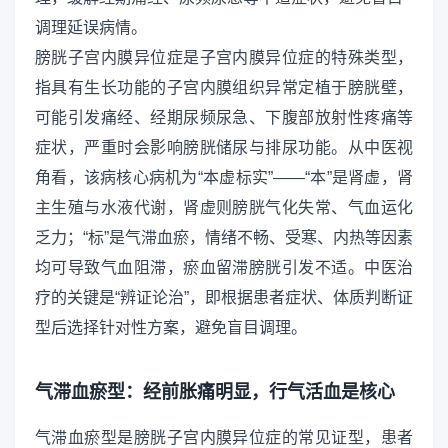
调理延误病情。
膀胱子宫内膜异位症是子宫内膜异位症的特殊类型，
指具有生长功能的子宫内膜组织异常定植于膀胱壁，
可能引发痛经、经期尿频尿急、下腹部放射性疼痛等
症状，严重时会影响膀胱储尿与排尿功能。从中医视
角看，该病核心病机为“本虚标实”——“本”是肾虚，肾
主生殖与水液代谢，肾虚则膀胱气化失常、气血运化
乏力；“标”是气滞血瘀，情绪不畅、受寒、内热等因素
均可导致气血阻滞，瘀血留滞膀胱引发不适。中医治
疗的关键是“辨证论治”，即根据患者症状、体质判断证
型后选择针对性方案，避免盲目调理。
气滞血瘀型：经前胀痛明显，行气活血是核心
气滞血瘀型是膀胱子宫内膜异位症的常见证型，患者