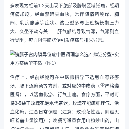
多表现为经前1-2天出现下腹部及膀胱区域胀痛，经期
疼痛加剧，经血紫暗夹血块，常伴随情绪烦躁、胸
闷、乳房胀痛等症状。该证型多与上班族长期压力
大、久坐不动有关——肝气郁结导致气滞，气滞则血
行受阻，瘀血阻滞膀胱便引发疼痛与排尿异常。
治疗上，经前经期可在中医师指导下选用血府逐瘀
汤、膈下逐瘀汤等方剂，或对应的中成药（需严格遵
医嘱），以活血化瘀、行气止痛。食疗方面，平时可
将3-5朵干玫瑰花泡水代茶饮，玫瑰花能疏肝理气、活
血化瘀，适合日常调理（注意：玫瑰花性温，阴虚火
旺者需少量饮用）；晚餐可适量食用山楂炒山药，山