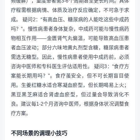
频缓解），重度患者需3-6个周期甚至更长时间。具体
疗程需根据病情、体质及治疗反应确定，不可急于求
成。 疑问2：“有高血压、糖尿病的人能吃这些中成药
吗？”。慢性病患者身体复杂，中成药可能与慢性病药
物相互作用——金匮肾气丸偏温，可能导致高血压患
者血压波动；部分六味地黄丸剂型含糖，糖尿病患者
需选无糖型。因此，慢性病患者使用中成药前，必须
咨询中医师和专科医生评估适用性。 疑问3：“食疗方
案能长期用吗？”。食疗虽安全，但不可长期盲目使
用。生姜红糖水适合寒凝血瘀型，但长期喝易上火；
黑豆黑芝麻适合肾虚血瘀型，但过量会导致消化不
良。建议每1-2个月咨询中医师，根据身体状况调整食
疗方案。
不同场景的调理小技巧