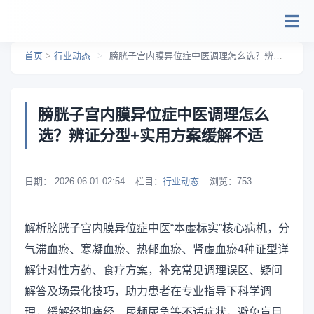
跳转到主要内容
首页
>
行业动态
>
膀胱子宫内膜异位症中医调理怎么选？辨证分型+实用方案缓解不适
膀胱子宫内膜异位症中医调理怎么
选？辨证分型+实用方案缓解不适
日期：
2026-06-01 02:54
栏目：
行业动态
浏览：
753
解析膀胱子宫内膜异位症中医“本虚标实”核心病机，分
气滞血瘀、寒凝血瘀、热郁血瘀、肾虚血瘀4种证型详
解针对性方药、食疗方案，补充常见调理误区、疑问
解答及场景化技巧，助力患者在专业指导下科学调
理，缓解经期痛经、尿频尿急等不适症状，避免盲目