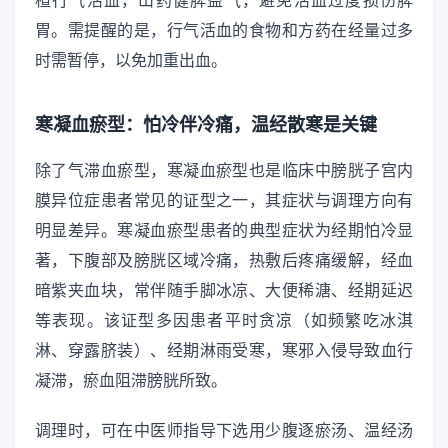
楂行气活血，山药健脾益气，避免活血过度损伤脾
胃。需提醒的是，行气活血的食物和方药在经量过多
时需暂停，以免加重出血。
寒凝血瘀型：怕冷伴冷痛，温经散寒是关键
除了气滞血瘀型，寒凝血瘀型也是临床中膀胱子宫内
膜异位症患者常见的证型之一，其症状与调理方向有
明显差异。寒凝血瘀型患者的典型症状为经期怕冷显
著，下腹部及膀胱区域冷痛，热敷后疼痛缓解，经血
暗紫夹血块，常伴随手脚冰凉、大便稀溏、经期延迟
等表现。该证型多因患者平时贪凉（如频繁吃冰淇
淋、穿露脐装）、经期淋雨受寒，寒邪入侵导致血行
凝滞，瘀血阻滞膀胱所致。
调理时，可在中医师指导下选用少腹逐瘀汤、温经汤