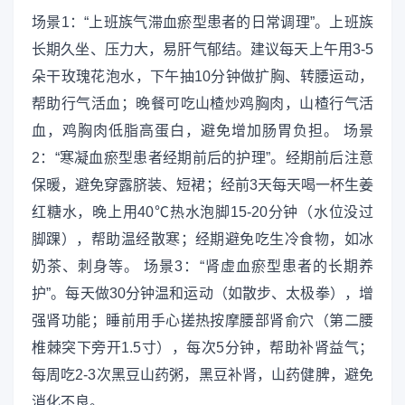
场景1：“上班族气滞血瘀型患者的日常调理”。上班族
长期久坐、压力大，易肝气郁结。建议每天上午用3-5
朵干玫瑰花泡水，下午抽10分钟做扩胸、转腰运动，
帮助行气活血；晚餐可吃山楂炒鸡胸肉，山楂行气活
血，鸡胸肉低脂高蛋白，避免增加肠胃负担。 场景
2：“寒凝血瘀型患者经期前后的护理”。经期前后注意
保暖，避免穿露脐装、短裙；经前3天每天喝一杯生姜
红糖水，晚上用40℃热水泡脚15-20分钟（水位没过
脚踝），帮助温经散寒；经期避免吃生冷食物，如冰
奶茶、刺身等。 场景3：“肾虚血瘀型患者的长期养
护”。每天做30分钟温和运动（如散步、太极拳），增
强肾功能；睡前用手心搓热按摩腰部肾俞穴（第二腰
椎棘突下旁开1.5寸），每次5分钟，帮助补肾益气；
每周吃2-3次黑豆山药粥，黑豆补肾，山药健脾，避免
消化不良。