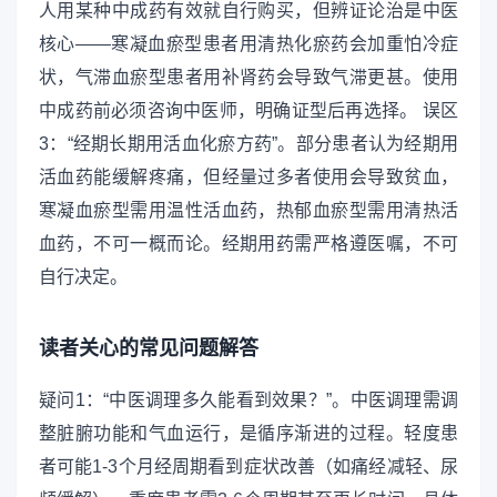
人用某种中成药有效就自行购买，但辨证论治是中医
核心——寒凝血瘀型患者用清热化瘀药会加重怕冷症
状，气滞血瘀型患者用补肾药会导致气滞更甚。使用
中成药前必须咨询中医师，明确证型后再选择。 误区
3：“经期长期用活血化瘀方药”。部分患者认为经期用
活血药能缓解疼痛，但经量过多者使用会导致贫血，
寒凝血瘀型需用温性活血药，热郁血瘀型需用清热活
血药，不可一概而论。经期用药需严格遵医嘱，不可
自行决定。
读者关心的常见问题解答
疑问1：“中医调理多久能看到效果？”。中医调理需调
整脏腑功能和气血运行，是循序渐进的过程。轻度患
者可能1-3个月经周期看到症状改善（如痛经减轻、尿