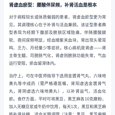
肾虚血瘀型：腰酸伴尿频，补肾活血是根本
对于病程较长或体质偏弱的患者，肾虚血瘀型更为常
见，其调理核心在于补肾与活血兼顾。该证型患者典
型表现为经期下腹部及膀胱区域隐痛，伴随腰酸腿
软、夜间尿频明显，经血暗紫夹血块，常出现头晕耳
鸣、乏力、月经量少等症状。核心病机是肾虚——肾
主骨生髓、司膀胱气化，肾虚则膀胱功能失常，气血
运行受阻，瘀血留滞体内。
治疗上，可在中医师指导下选用金匮肾气丸、六味地
黄丸等中成药（需严格遵医嘱，肾阳虚选金匮肾气
丸，肾阴虚选六味地黄丸），以补肾益气、活血化
瘀。食疗方面，平时可将黑豆、黑芝麻各10克磨粉，
加入无糖豆浆或牛奶中饮用，每天1次，黑豆和黑芝麻
能补肾益精，适合长期调理（注意：黑豆、黑芝麻偏