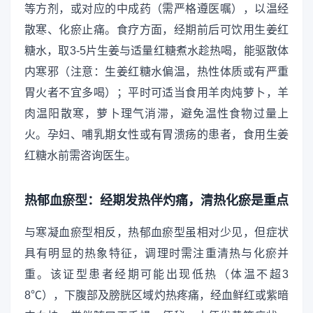
等方剂，或对应的中成药（需严格遵医嘱），以温经
散寒、化瘀止痛。食疗方面，经期前后可饮用生姜红
糖水，取3-5片生姜与适量红糖煮水趁热喝，能驱散体
内寒邪（注意：生姜红糖水偏温，热性体质或有严重
胃火者不宜多喝）；平时可适当食用羊肉炖萝卜，羊
肉温阳散寒，萝卜理气消滞，避免温性食物过量上
火。孕妇、哺乳期女性或有胃溃疡的患者，食用生姜
红糖水前需咨询医生。
热郁血瘀型：经期发热伴灼痛，清热化瘀是重点
与寒凝血瘀型相反，热郁血瘀型虽相对少见，但症状
具有明显的热象特征，调理时需注重清热与化瘀并
重。该证型患者经期可能出现低热（体温不超3
8℃），下腹部及膀胱区域灼热疼痛，经血鲜红或紫暗