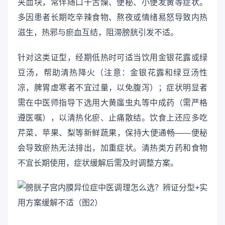
夹血块，常伴随口干舌燥、便秘、小便发黄等症状。
多因患者长期吃辛辣食物、熬夜或情绪易怒导致内热
滋生，热邪与瘀血互结，阻滞膀胱引发不适。
针对这类证型，经期低热时可适当饮用金银花露或绿
豆汤，帮助清热降火（注意：金银花露和绿豆汤性
凉，脾胃虚寒者不宜过量，以免腹泻）；症状明显者
需在中医师指导下选用大黄䗪虫丸等中成药（需严格
遵医嘱），以清热化瘀、止痛散结。饮食上还应多吃
芹菜、苹果、梨等新鲜蔬果，保持大便通畅——便秘
会导致瘀热无法排出，加重症状。清热类方药和食物
不宜长期使用，症状缓解后需及时调整方案。