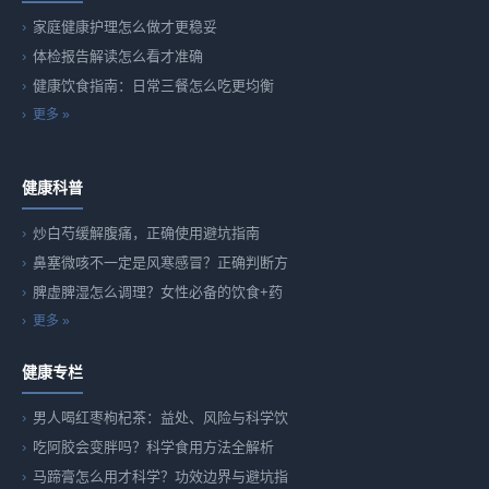
家庭健康护理怎么做才更稳妥
体检报告解读怎么看才准确
健康饮食指南：日常三餐怎么吃更均衡
更多 »
健康科普
炒白芍缓解腹痛，正确使用避坑指南
鼻塞微咳不一定是风寒感冒？正确判断方
脾虚脾湿怎么调理？女性必备的饮食+药
更多 »
健康专栏
男人喝红枣枸杞茶：益处、风险与科学饮
吃阿胶会变胖吗？科学食用方法全解析
马蹄膏怎么用才科学？功效边界与避坑指