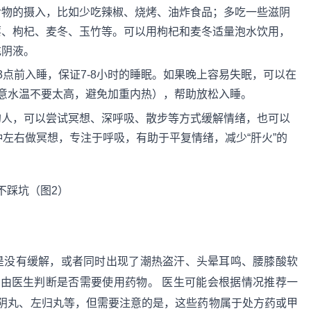
食物的摄入，比如少吃辣椒、烧烤、油炸食品；多吃一些滋阴
葚、枸杞、麦冬、玉竹等。可以用枸杞和麦冬适量泡水饮用，
充阴液。
3点前入睡，保证7-8小时的睡眠。如果晚上容易失眠，可以在
意水温不要太高，避免加重内热），帮助放松入睡。
的人，可以尝试冥想、深呼吸、散步等方式缓解情绪，也可以
钟左右做冥想，专注于呼吸，有助于平复情绪，减少“肝火”的
还是没有缓解，或者同时出现了潮热盗汗、头晕耳鸣、腰膝酸软
由医生判断是否需要使用药物。 医生可能会根据情况推荐一
阴丸、左归丸等，但需要注意的是，这些药物属于处方药或甲