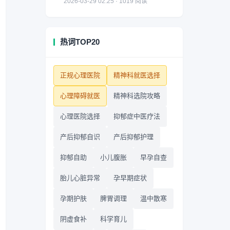
2026-03-29 02:25 · 1019 阅读
热词TOP20
正规心理医院
精神科就医选择
心理障碍就医
精神科选院攻略
心理医院选择
抑郁症中医疗法
产后抑郁自识
产后抑郁护理
抑郁自助
小儿腹胀
早孕自查
胎儿心脏异常
孕早期症状
孕期护肤
脾胃调理
温中散寒
阴虚食补
科学育儿