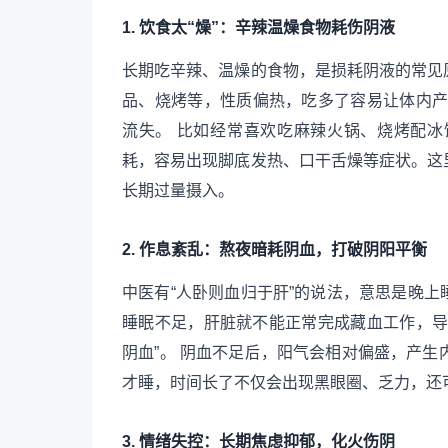
1. 饮食太“燥”：辛辣温燥食物耗伤阴液
长期吃辛辣、温燥的食物，是损耗阴液的常见
品、烧烤等，性质偏热，吃多了容易让体内产生
流失。 比如经常喜欢吃麻辣火锅、烧烤配
耗，容易出现脚底发热、口干舌燥等症状。这
长期过量摄入。
2. 作息紊乱：熬夜暗耗阴血，打破阴阳平衡
中医有“人卧则血归于肝”的说法，意思是晚
睡眠不足，肝脏就不能正常完成藏血工作，导
阴血”。 阴血不足后，阳气会相对偏盛，产生
才睡，时间长了不仅会出现黑眼圈、乏力，还
3. 情绪失控：长期焦虑抑郁，化火伤阴