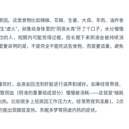
原因。这类食物比如辣椒、花椒、生姜、大蒜、羊肉、油炸食
“虚火”，就像给身体里的“阴液水库”开了个口子，水分慢慢
冰饮的人，短期内可能觉得过瘾，但长期下来阴液会被持续消
里要说明的是，不是完全不能吃这些食物，而是要适量，避免
上睡觉时，血液会回流到肝脏进行滋养和储存。如果经常熬夜、
致阴血（阴液的重要组成部分）慢慢被消耗——这就是“暗耗
内热。比如很多上班族因工作压力大，经常熬夜到凌晨1、2点
可能出现脚底发热、失眠多梦等阴虚内热的症状。