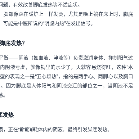
问题，有效改善脚底发热等不适症状。
，脚却像踩在暖炉上一样发烫，尤其是晚上躺在床上时，脚底
可能是中医所说的“阴虚内热”在发出信号。
脚底发热？
平衡——阴液（如血液、津液等）负责滋润身体、抑制阳气过
内阴液亏虚，就像锅里的水少了，火就容易烧得旺，这种“水
典型的表现之一是“五心烦热”，指的是两手心、两脚心以及胸口
因。因为脚底是人体阳气和阴液交汇的部位之一，当阴液不足
感。
底发热
惯，正在悄悄消耗体内的阴液，最终引发脚底发热。